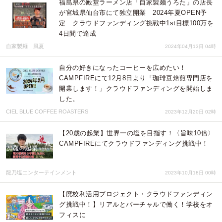
福島県の殿堂ラーメン店「自家製麺うろた」の店長
が宮城県仙台市にて独立開業 2024年夏OPEN予
定 クラウドファンディング挑戦中1st目標100万を
4日間で達成
自家製麺 風夏
2024年04月13日 04時
自分の好きになったコーヒーを広めたい！
CAMPFIREにて12月8日より「珈琲豆焙煎専門店を
開業します！」クラウドファンディングを開始しま
した。
CIEL BLUE COFFEE ROASTERS
2023年12月20日 02時
【20歳の起業】世界一の塩を目指す！〈旨味10倍〉
CAMPFIREにてクラウドファンディング挑戦中！
龍乃塩エンターテインメント
2023年10月18日 00時
【廃校利活用プロジェクト・クラウドファンディン
グ挑戦中！】リアルとバーチャルで働く！学校をオ
フィスに