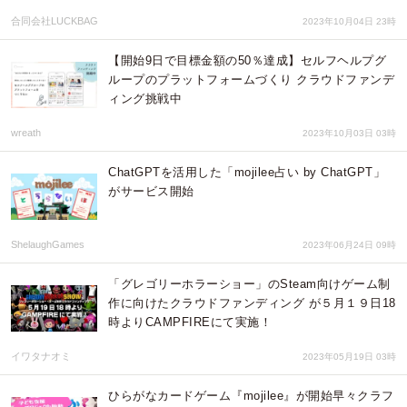
合同会社LUCKBAG
2023年10月04日 23時
【開始9日で目標金額の50％達成】セルフヘルプグ
ループのプラットフォームづくり クラウドファンデ
ィング挑戦中
wreath
2023年10月03日 03時
ChatGPTを活用した「mojilee占い by ChatGPT」
がサービス開始
ShelaughGames
2023年06月24日 09時
「グレゴリーホラーショー」のSteam向けゲーム制
作に向けたクラウドファンディング が５月１９日18
時よりCAMPFIREにて実施！
イワタナオミ
2023年05月19日 03時
ひらがなカードゲーム『mojilee』が開始早々クラフ