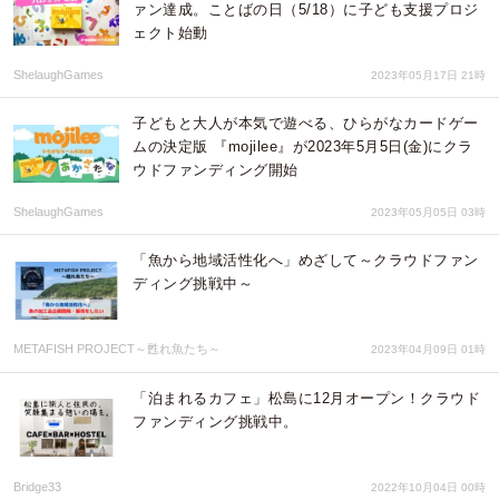
ァン達成。ことばの日（5/18）に子ども支援プロジ
ェクト始動
ShelaughGames
2023年05月17日 21時
子どもと大人が本気で遊べる、ひらがなカードゲー
ムの決定版 『mojilee』が2023年5月5日(金)にクラ
ウドファンディング開始
ShelaughGames
2023年05月05日 03時
「魚から地域活性化へ」めざして～クラウドファン
ディング挑戦中～
METAFISH PROJECT～甦れ魚たち～
2023年04月09日 01時
「泊まれるカフェ」松島に12月オープン！クラウド
ファンディング挑戦中。
Bridge33
2022年10月04日 00時