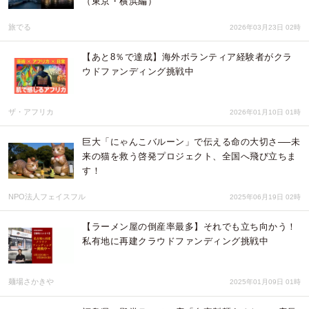
（東京・横浜編）
旅でる
2026年03月23日 02時
【あと8％で達成】海外ボランティア経験者がクラ
ウドファンディング挑戦中
ザ・アフリカ
2026年01月10日 01時
巨大「にゃんこバルーン」で伝える命の大切さ──未
来の猫を救う啓発プロジェクト、全国へ飛び立ちま
す！
NPO法人フェイスフル
2025年06月19日 02時
【ラーメン屋の倒産率最多】それでも立ち向かう！
私有地に再建クラウドファンディング挑戦中
麺場さかきや
2025年01月09日 01時