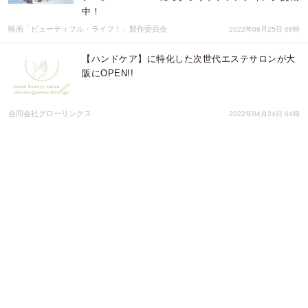
中！
映画「ビューティフル・ライフ！」製作委員会
2022年06月25日 06時
【ハンドケア】に特化した次世代エステサロンが大
阪にOPEN!!
合同会社グローリンクス
2022年04月24日 04時
troloxスパークリング新発売！Makuakeにてクラウ
ドファンディング挑戦中！
株式会社トロロックス
2022年03月04日 04時
急なトラブルも安心！水道会社直営2022年4月開始
の 「水回りトラブルのサブスクサービス」提供に先
駆けCAMPFIREでクラウドファンディングに挑戦！
ジオ・コスモス株式会社（代理店）
2021年12月28日 01時