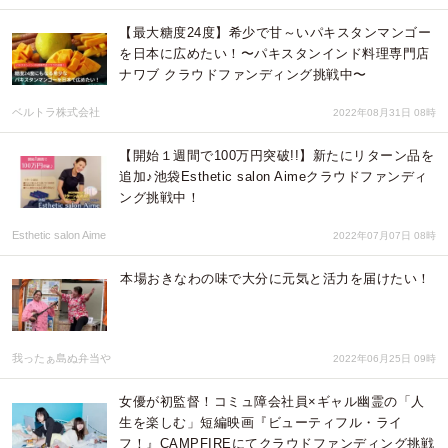
【最大糖度24度】希少で甘～いパキスタンマンゴー
を日本に広めたい！〜パキスタンインド料理専門店
ナワブ クラウドファンディング挑戦中〜
ベルトラ株式会社
2022年08月31日 08時
【開始１週間で100万円突破!!】新たにリターン品を
追加♪池袋Esthetic salon Aimeクラウドファンディ
ング挑戦中！
Esthetic salon Aime
2022年07月07日 08時
本場おきなわの味で大分に元気と活力を届けたい！
我ったぁ島ぬ弁当や
2022年06月25日 09時
女優が初監督！コミュ障会社員×ギャル幽霊の「人
生を楽しむ」短編映画『ビューティフル・ライ
フ！』CAMPFIREにてクラウドファンディング挑戦