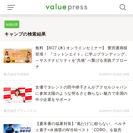
検索結果
キャンプの検索結果
無料 【8/27 (木) オンラインセミナー】 豊田通商様
登壇！ 『コットンエイト』に学ぶブランディング」
～サステナビリティを“共感” へ繋げる実践アプロー
チ
株式会社YUIDEA
2026年07月28日 06時
女優でタレントの田中律子さんがアクセルジャパン
に参加太陽のような明るさと飾らない魅力で全国の
中小企業をサポート
株式会社ブランジスタ
2026年07月28日 03時
【夏本番の猛暑対策】“風だけ”に頼らない、ペルチ
ェ素子×水循環のW冷却ベスト「CORO」を販売