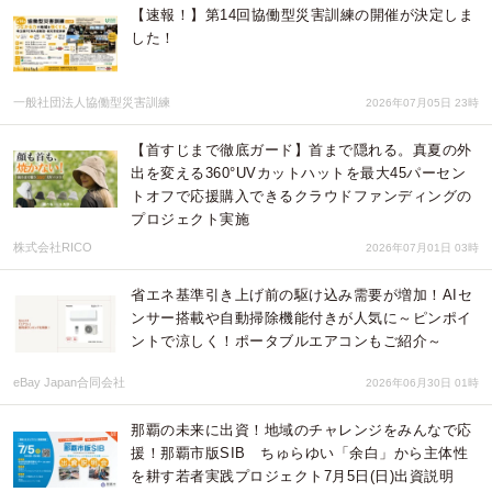
【速報！】第14回協働型災害訓練の開催が決定しま
した！
一般社団法人協働型災害訓練
2026年07月05日 23時
【首すじまで徹底ガード】首まで隠れる。真夏の外
出を変える360°UVカットハットを最大45パーセン
トオフで応援購入できるクラウドファンディングの
プロジェクト実施
株式会社RICO
2026年07月01日 03時
省エネ基準引き上げ前の駆け込み需要が増加！AIセ
ンサー搭載や自動掃除機能付きが人気に～ピンポイ
ントで涼しく！ポータブルエアコンもご紹介～
eBay Japan合同会社
2026年06月30日 01時
那覇の未来に出資！地域のチャレンジをみんなで応
援！那覇市版SIB ちゅらゆい「余白」から主体性
を耕す若者実践プロジェクト7月5日(日)出資説明