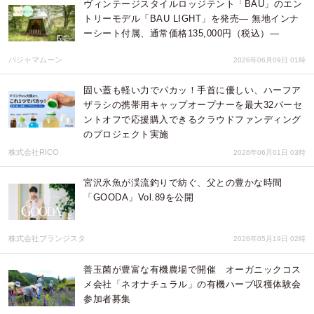
ヴィンテージスタイルロッジテント「BAU」のエン
トリーモデル「BAU LIGHT」を発売― 無地インナ
ーシート付属、通常価格135,000円（税込）―
パジャマムーン
2026年06月09日 01時
固い蓋も軽い力でパカッ！手首に優しい、ハーフア
ザラシの携帯用キャップオープナーを最大32パーセ
ントオフで応援購入できるクラウドファンディング
のプロジェクト実施
株式会社RICO
2026年06月01日 03時
宮沢氷魚が渓流釣りで紡ぐ、父との豊かな時間
「GOODA」Vol.89を公開
株式会社ブランジスタ
2026年05月19日 02時
善玉菌が豊富な有機農場で開催 オーガニックコス
メ会社「ネオナチュラル」の有機ハーブ収穫体験会
参加者募集