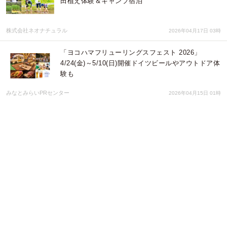
田植え体験＆キャンプ宿泊
株式会社ネオナチュラル
2026年04月17日 03時
「ヨコハマフリューリングスフェスト 2026」
4/24(金)～5/10(日)開催ドイツビールやアウトドア体
験も
みなとみらいPRセンター
2026年04月15日 01時
TVアニメ「mono」の第3話の作中に出てきたエピソ
ードを元に描き起こした「温泉シリーズ」ほっこり
したディフォルメイラスト！アクロスオフィシャル
サイトで予約開始
有限会社アクロス
2026年04月07日 03時
天然ヘチマカーテンのエアコンで真夏の省エネ対
策 オーガニックコスメ会社「ネオナチュラル」が
壁面緑化参加者を募集
株式会社ネオナチュラル
2026年04月02日 03時