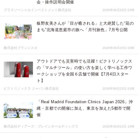
会・操作説明会開催
プラスソーシャルインベストメント株式会社
2026年06月26日 02時
板野友美さんが「目が癒される」と大絶賛した“花の
まち”北海道恵庭市の旅へ「月刊旅色」7月号公開
株式会社ブランジスタ
2026年06月25日 02時
アウトドアでも災害時でも活躍！ビクトリノックス
の「マルチツール」の使い方を楽しく学べる工作ワ
ークショップを全国６店舗で開催【7月4日スター
ト】
ビクトリノックス ジャパン株式会社
2026年06月25日 01時
「Real Madrid Foundation Clinics Japan 2026」沖
縄・京都での開催に加え、東京を加えた5都市で開
催
株式会社ディアーズ・ブレインホールディングス
2026年06月22日 10時