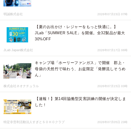
明誠株式会社
2026年07月23日 07時
【夏のお出かけ・レジャーをもっと快適に。】
JLab「SUMMER SALE」を開催。全32製品が最大
30%OFF
JLab Japan株式会社
2026年07月17日 06時
キャンプ場「ホーリーファンガス」で開催 郡上・
母袋の天然竹で味わう、お盆限定「発酵流しそうめ
ん」
株式会社ネオナチュラル
2026年07月15日 03時
【速報！】第14回協働型災害訓練の開催が決定しま
した！
特定非営利活動法人すぎとＳＯＨＯクラブ
2026年07月05日 23時