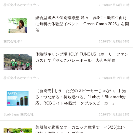
株式会社ネオナチュラル
2026年05月14日 03時
総合型選抜の個別指導塾 洋々、高3生・既卒生向け
に無料の体験型イベント「Green Camp 2026」を開
催
株式会社洋々
2026年04月25日 01時
体験型キャンプ場HOLY FUNGUS（ホーリーファン
ガス）で「泥んこバレーボール」大会を開催
株式会社ネオナチュラル
2026年04月22日 03時
【新発売│もう、ただのスピーカーじゃない。】光
る・つながる・持ち運べる。JLabの「Bluetooth対
応、RGBライト搭載ポータブルスピーカー」
JLab Japan株式会社
2026年04月21日 11時
美肌菌が豊富なオーガニック農場で ＜5/23(土)＞