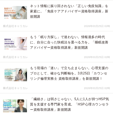
ネット情報に振り回されない「正しい免疫知識」を
家庭に。「免疫ケアアドバイザー資格取得講座」新
規開講
株式会社キャリカレ
2026年03月25日 02時
もう「眠り方探し」で迷わない。情報過多の時代
に、自分に合った快眠法を選べる力を。「睡眠改善
アドバイザー資格取得講座」新規開講
株式会社キャリカレ
2026年03月25日 02時
もう現場の「迷い」で立ち止まらない。心理支援の
プロとして、確かな判断軸を。3月25日「カウンセ
リング倫理実務士 資格取得講座」を新規開講！
株式会社キャリカレ
2026年03月25日 02時
「繊細さ」は弱さじゃない。5人に1人が持つHSP気
質を支援する専門家を育成。「HSP心理カウンセラ
ー資格取得講座」新規開講