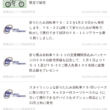
限定で販売
有限会社バイク技術研究所
2015年02月24日 00時
折りたたみ自転車ＹＳ－２２を1月２０日から発売
します。ＹＳ－２２は軽くて折りたたみが簡単で、
転がして携行できて好評のＹＳ－１１ツアラーを乗
り易くしました。
有限会社バイク技術研究所
2013年01月15日 23時
折り畳み自転車ＹＳ-１１の交通機関持込みパッケー
ジの５００台販売突破を記念して、１月１日よりＹ
Ｓ-１１及びＹＳ-３３ご購入先着１００名様に盗難
防止鍵をプレゼント
有限会社バイク技術研究所
2013年01月09日 04時
スタイリッシュな折りたたみ自転車ＹＳ-33シリーズ
に取り付けて、キャスター付スーツケースのように
引いて携行できるデバイスをオプション部品として
11月上旬に発売
有限会社バイク技術研究所
2012年11月04日 23時