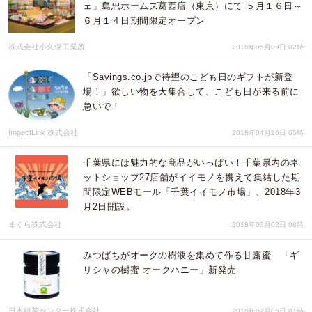
ェ」島忠ホームズ葛西店（東京）にて ５月１６日～
６月１４日期間限定オープン
株式会社小久保工業所
2018年05月09日 02時
「Savings.co.jpで待望のこども日のギフトが新登
場！」欲しい物を大集合して、こども日が来る前に
急いで！
ImpactLink 株式会社
2018年04月26日 05時
千葉県には魅力的な商品がいっぱい！千葉県内のネ
ットショップ27店舗がイイモノを携えて集結した期
間限定WEBモール「千葉イイモノ市場」、2018年3
月2日開設。
まくら株式会社
2018年03月02日 08時
みつばちがオークの樹液を集めて作る甘露蜜 「ギ
リシャの樹蜜 オークハニー」新発売
日本緑茶センター株式会社
2018年02月05日 01時