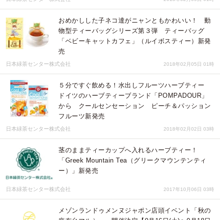
おめかしした子ネコ達がニャンともかわいい！ 動
物型ティーバッグシリーズ第３弾 ティーバッグ
「ベビーキャットカフェ」（ルイボスティー）新発
売
日本緑茶センター株式会社
2018年02月05日 01時
５分ですぐ飲める！水出しフルーツハーブティー
ドイツのハーブティーブランド「POMPADOUR」
から クールセンセーション ピーチ＆パッション
フルーツ新発売
日本緑茶センター株式会社
2018年02月02日 03時
茎のままティーカップへ入れるハーブティー！
「Greek Mountain Tea（グリークマウンテンティ
ー）」新発売
日本緑茶センター株式会社
2017年10月06日 03時
メゾンランドゥメンヌジャポン店頭イベント「秋の