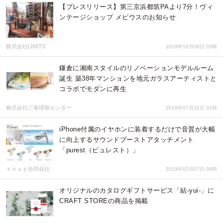
【プレスリリース】第三京浜都筑PAより7分！ヴィ
ンテージショップ メビウスのお知らせ
株式会社LIMITS
2019年10月08日 03時
鎌倉に湘南スタイルのリノベーションモデルルーム
誕生 築38年マンションを地元ガラスアーティストと
コラボでモダンに再生
株式会社三春情報センター
2019年07月20日 01時
iPhone付属のイヤホンに装着するだけで音質が大幅
に向上するサウンドブーストアタッチメント
「purest（ピュレスト）」
ｓｏｕｐ合同会社
2019年02月07日 08時
オリジナルのカタログギフトサービス「結-yui-」に
CRAFT STOREの商品を掲載