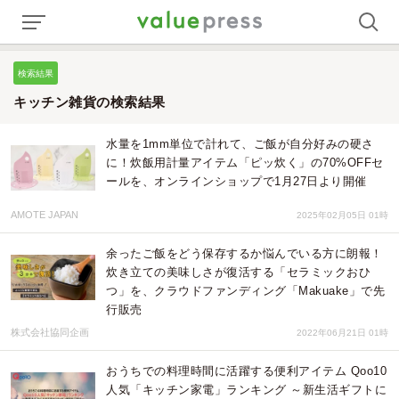
検索結果
キッチン雑貨の検索結果
水量を1mm単位で計れて、ご飯が自分好みの硬さ
に！炊飯用計量アイテム「ピッ炊く」の70%OFFセ
ールを、オンラインショップで1月27日より開催
AMOTE JAPAN
2025年02月05日 01時
余ったご飯をどう保存するか悩んでいる方に朗報！
炊き立ての美味しさが復活する「セラミックおひ
つ」を、クラウドファンディング「Makuake」で先
行販売
株式会社協同企画
2022年06月21日 01時
おうちでの料理時間に活躍する便利アイテム Qoo10
人気「キッチン家電」ランキング ～新生活ギフトに