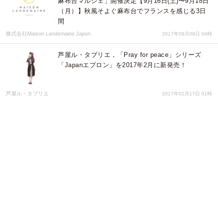
麻布台マルシェ」開催決定【9月16日(土)〜9月18日
（月）】秋風そよぐ麻布台でフランスを感じる3日
間
株式会社Maison Landemaine Japon
2017年09月08日 04時
芦屋ル・タブリエ，「Pray for peace」シリーズ
「Japanエプロン」を2017年2月に新発売！
芦屋ル・タブリエ
2017年02月17日 01時
【北欧雑貨市】 2016年2月3日（金）～2月5日
（日）の3日間、原宿にて開催
株式会社ピーオーエス
2017年01月27日 01時
【カンテレランド】取扱いブランドは厳選された3つのみ。Made in
Japanのキッチン雑貨を販売する通販ショップ
株式会社えすぴーしー企画
2016年09月13日 06時