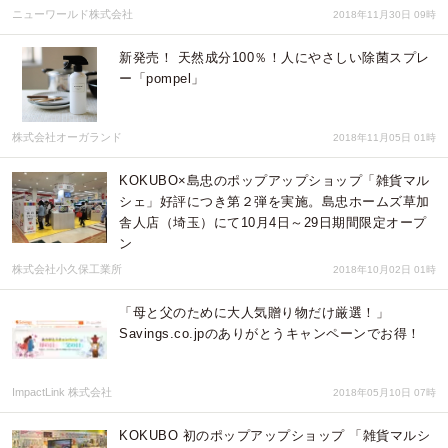
ニューワールド株式会社
2018年11月30日 09時
新発売！ 天然成分100％！人にやさしい除菌スプレ
ー「pompel」
株式会社オーガランド
2018年11月05日 01時
KOKUBO×島忠のポップアップショップ「雑貨マル
シェ」好評につき第２弾を実施。島忠ホームズ草加
舎人店（埼玉）にて10月4日～29日期間限定オープ
ン
株式会社小久保工業所
2018年10月02日 01時
「母と父のために大人気贈り物だけ厳選！」
Savings.co.jpのありがとうキャンペーンでお得！
ImpactLink 株式会社
2018年05月10日 07時
KOKUBO 初のポップアップショップ 「雑貨マルシ