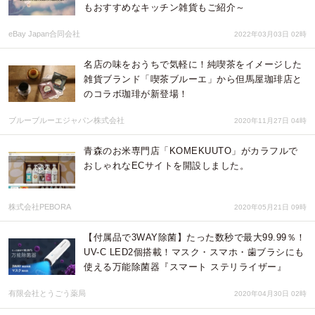
もおすすめなキッチン雑貨もご紹介～
eBay Japan合同会社
2022年03月03日 02時
名店の味をおうちで気軽に！純喫茶をイメージした
雑貨ブランド「喫茶ブルーエ」から但馬屋珈琲店と
のコラボ珈琲が新登場！
ブルーブルーエジャパン株式会社
2020年11月27日 04時
青森のお米専門店「KOMEKUUTO」がカラフルで
おしゃれなECサイトを開設しました。
株式会社PEBORA
2020年05月21日 09時
【付属品で3WAY除菌】たった数秒で最大99.99％！
UV-C LED2個搭載！マスク・スマホ・歯ブラシにも
使える万能除菌器『スマート ステリライザー』
有限会社とうごう薬局
2020年04月30日 02時