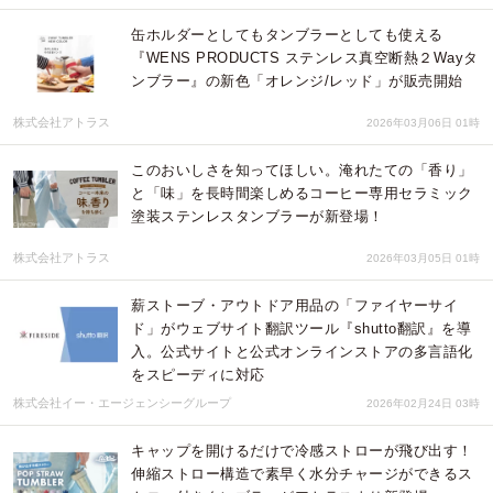
缶ホルダーとしてもタンブラーとしても使える
『WENS PRODUCTS ステンレス真空断熱２Wayタ
ンブラー』の新色「オレンジ/レッド」が販売開始
株式会社アトラス
2026年03月06日 01時
このおいしさを知ってほしい。淹れたての「香り」
と「味」を長時間楽しめるコーヒー専用セラミック
塗装ステンレスタンブラーが新登場！
株式会社アトラス
2026年03月05日 01時
薪ストーブ・アウトドア用品の「ファイヤーサイ
ド」がウェブサイト翻訳ツール『shutto翻訳』を導
入。公式サイトと公式オンラインストアの多言語化
をスピーディに対応
株式会社イー・エージェンシーグループ
2026年02月24日 03時
キャップを開けるだけで冷感ストローが飛び出す！
伸縮ストロー構造で素早く水分チャージができるス