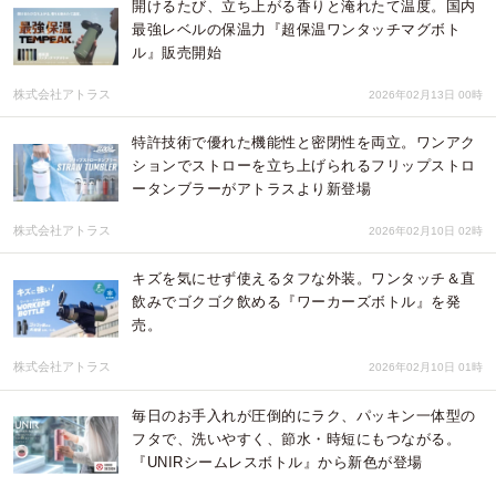
開けるたび、立ち上がる香りと淹れたて温度。国内
最強レベルの保温力『超保温ワンタッチマグボト
ル』販売開始
株式会社アトラス
2026年02月13日 00時
特許技術で優れた機能性と密閉性を両立。ワンアク
ションでストローを立ち上げられるフリップストロ
ータンブラーがアトラスより新登場
株式会社アトラス
2026年02月10日 02時
キズを気にせず使えるタフな外装。ワンタッチ＆直
飲みでゴクゴク飲める『ワーカーズボトル』を発
売。
株式会社アトラス
2026年02月10日 01時
毎日のお手入れが圧倒的にラク、パッキン一体型の
フタで、洗いやすく、節水・時短にもつながる。
『UNIRシームレスボトル』から新色が登場