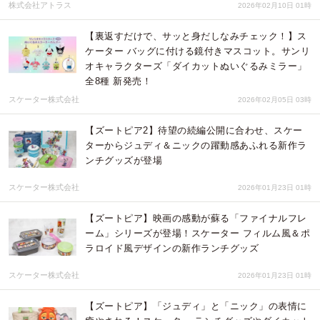
株式会社アトラス
2026年02月10日 01時
【裏返すだけで、サッと身だしなみチェック！】ス
ケーター バッグに付ける鏡付きマスコット。サンリ
オキャラクターズ「ダイカットぬいぐるみミラー」
全8種 新発売！
スケーター株式会社
2026年02月05日 03時
【ズートピア2】待望の続編公開に合わせ、スケー
ターからジュディ＆ニックの躍動感あふれる新作ラ
ンチグッズが登場
スケーター株式会社
2026年01月23日 01時
【ズートピア】映画の感動が蘇る「ファイナルフレ
ーム」シリーズが登場！スケーター フィルム風＆ポ
ラロイド風デザインの新作ランチグッズ
スケーター株式会社
2026年01月23日 01時
【ズートピア】「ジュディ」と「ニック」の表情に