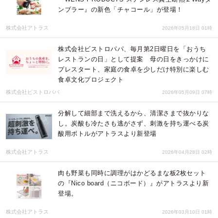
ンブラー』の新色「チャコール」が登場！
株式会社アトラス
2026年05月18日 01時
株式会社ビストロパパ、毎月第2日曜日を「おうち
レストランの日」として提案 母の日をきっかけに
プレスタート、家庭の食卓を少しだけ特別に楽しむ
食卓文化プロジェクト
株式会社ビストロパパ
2026年05月09日 07時
分解して細部まで洗えるから、清潔さまで抜かりな
し。炭酸も冷たさも逃がさず、刺激を持ち運べる炭
酸用ボトルがアトラスより新登場
株式会社アトラス
2026年04月28日 02時
肉も野菜も同時に調理がはかどるまな板2枚セット
の『Nico board（ニコボード）』がアトラスより新
登場。
株式会社アトラス
2026年03月10日 01時