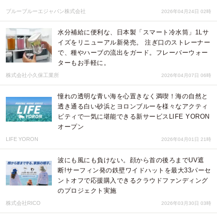
ブルーブルーエジャパン株式会社
2026年04月24日 02時
水分補給に便利な、日本製「スマート冷水筒」1Lサ
イズをリニューアル新発売。 注ぎ口のストレーナー
で、種やハーブの流出をガード。フレーバーウォー
ターもお手軽に。
株式会社小久保工業所
2026年04月07日 06時
憧れの透明な青い海を心置きなく満喫！海の自然と
透き通る白い砂浜とヨロンブルーを様々なアクティ
ビティで一気に堪能できる新サービスLIFE YORON
オープン
LIFE YORON
2026年04月01日 21時
波にも風にも負けない。顔から首の後ろまでUV遮
断!サーフィン発の鉄壁ワイドハットを最大33パーセ
ントオフで応援購入できるクラウドファンディング
のプロジェクト実施
株式会社RICO
2026年03月30日 03時