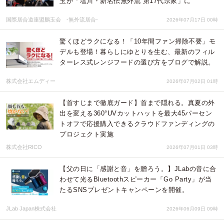
玉が「塩川・新名伝無外流 第17代宗家」に
国際居合道連盟鵬玉会 -無外流居合-
2026年07月17日 00時
驚くほどラクになる！「10年間ファン掃除不要」モ
デルも登場！暮らしにゆとりを生む、最新のフィル
ターレス式レンジフードの選び方をブログで解説。
株式会社エムディー
2026年07月02日 01時
【首すじまで徹底ガード】首まで隠れる。真夏の外
出を変える360°UVカットハットを最大45パーセン
トオフで応援購入できるクラウドファンディングの
プロジェクト実施
株式会社RICO
2026年07月01日 03時
【父の日に「感謝と音」を贈ろう。】JLabの音に合
わせて光るBluetoothスピーカー「Go Party」が当
たるSNSプレゼントキャンペーンを開催。
JLab Japan株式会社
2026年06月09日 09時