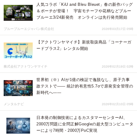
人気コラボ「KiU and Bleu Bleuet」春の新作バッグ
＆ポーチが登場！ 宇宙モチーフや花柄などブルー
ブルーエ3/24新発売 オンラインは先行発売開始
ブルーブルーエジャパン株式会社
2026年03月17日 05時
【アクトワンヤマイチ】新規取扱商品「コーナーガ
ードプラス2」レンタル開始
株式会社アクトワンヤマイチ
2026年02月19日 02時
世界初（※）AIが1億の検証で逸脱なし、原子力事
故テストで—— 統計的有意性5.7σで原発安全管理の
新時代へ——
メンタルナビ
2026年02月10日 05時
日本発の制御技術によるカスタマーセンターAI、
2000万問題に全問正解Googleの超大型コンピュータ
ーにより7時間・2000万PoC実現