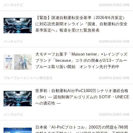
メンタルナビ
2026年02月09日 05時
【緊急】国連自動運転安全基準（2026年6月策定）
に対応読売新聞オンライン『国連、自動運転の安全
基準策定へ』報道を受けた緊急発表
メンタルナビ
2026年02月02日 05時
犬モチーフお菓子「Maison terrier」×レイングッズ
ブランド「because」コラボの雨傘が2/13～ブルー
ブルーエ取り扱い開始 オンライン先行予約中
ブルーブルーエジャパン株式会社
2026年01月30日 05時
世界初：自動運転AIがPoC1000万シナリオ連続合格
（5σ）― 認知制御アルゴリズムの SOTIF・UNECE
への適応性 ―
メンタルナビ
2026年01月30日 04時
日本発「AI-PoCプロトコル」2000万の問題を7時間