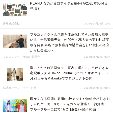
PEANUTSのがま口アイテム第4弾が2026年6月4日
登場！
秀和株式会社
2026年05月28日 11時
フルコンタクト合気道を体系化してきた藤崎天敬率
いる「合気道覇天会」が20年・28大会の実戦検証実
績を発表‐渋谷で無料護身術講習会を行い競技の確立
から社会還元へ
フルコンタクト合気道 覇天会
2026年05月25日 02時
重い・かさばる荷物を「室内に運ぶ」ことができる
宅配ボックスHakohu okihai（ハコフ オキハイ） 5
月21日からMakuakeでプロジェクト公開
株式会社サン・リット企画
2026年05月15日 01時
暖かくなる季節に必須のUVカットや接触冷感付きお
しゃれパーカー&カーディガンが登場！ 雑貨店・
ブルーブルーエにて4月24日(金)～続々発売