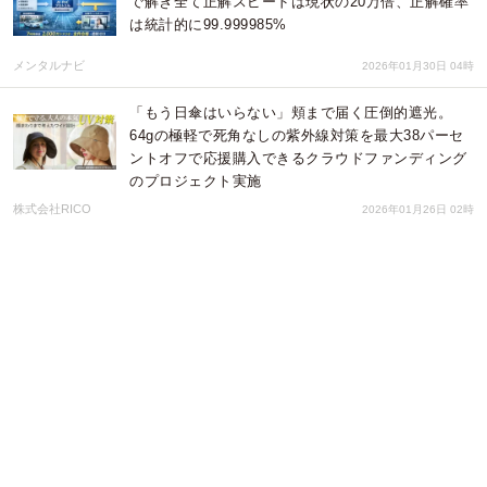
で解き全て正解スピードは現状の20万倍、正解確率
は統計的に99.999985%
メンタルナビ
2026年01月30日 04時
「もう日傘はいらない」頬まで届く圧倒的遮光。
64gの極軽で死角なしの紫外線対策を最大38パーセ
ントオフで応援購入できるクラウドファンディング
のプロジェクト実施
株式会社RICO
2026年01月26日 02時
「AIを含むPoCの88%が本番導入に至らず
（IDC×Lenovo調査）」ロス（コスト・タイム・作
業）を劇的に改善させる「バーチャルPoC」を開発
メンタルナビ
2026年01月22日 06時
日本発の技術 AI規制に対する「対人AI」としての
構造的応答制御技術の適性実験
メンタルナビ
2026年01月20日 01時