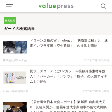
検索結果
ガードの検索結果
ドローン点検のWithnology、「狭隘部点検」と「送
電インフラ支援（空中延線）」の提供を開始
株式会社Withnology
2026年07月29日 01時
夏フェスコーデにはUVカット＆接触冷感素材を投
入！「パーカー」「パンツ」「帽子」の人気アイテ
ムをご紹介
eBay Japan合同会社
2026年07月24日 02時
【居合道全日本大会レポート】第10回 自由組太刀
® 箕輪朱翼が二連覇を達成宗家継承の儀で武田鵬