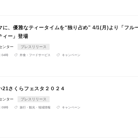
マに、優雅なティータイムを“独り占め” 4/1(月)より「フル
ティー」登場
Rセンター
プレスリリース
 04時
外食・フードサービス
キャンペーン
い21さくらフェスタ２０２４
Rセンター
プレスリリース
 09時
旅行・観光・地域情報
キャンペーン