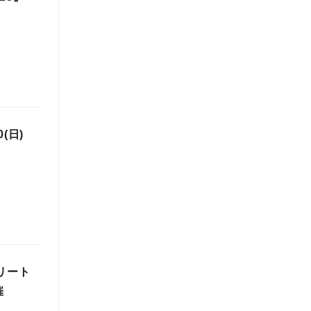
(日)
リート
催