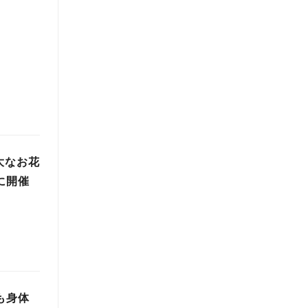
大なお花
に開催
ろも身体