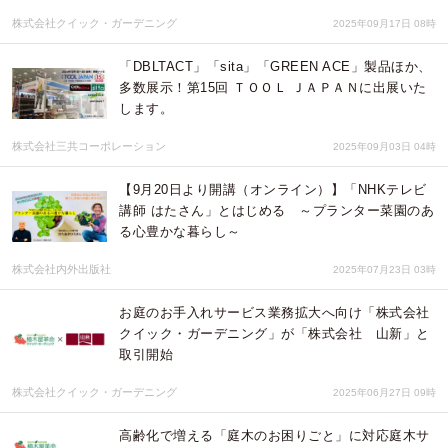
株式会社クイック・ガーデニング
2025年09月17日 08時
「DBLTACT」「sita」「GREEN ACE」製品ほか、
多数展示！第15回 ＴＯＯＬ ＪＡＰＡＮに出展いた
します。
株式会社三共コーポレーション
2025年09月03日 04時
【9月20日より開講（オンライン）】「NHKテレビ
講師 はたさん」とはじめる ～プランター菜園のあ
る心豊かな暮らし～
株式会社内外出版社
2025年07月23日 03時
お庭のお手入れサービス業務拡大へ向け「株式会社
クイック・ガーデニング」が「株式会社 山新」と
取引開始
株式会社クイック・ガーデニング
2025年06月27日 09時
高齢化で増える「庭木のお困りごと」に対応庭木サ