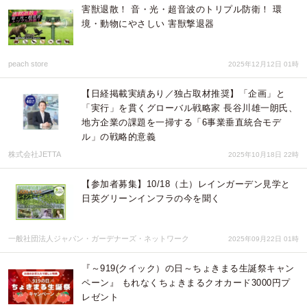
害獣退散！ 音・光・超音波のトリプル防衛！ 環
境・動物にやさしい 害獣撃退器
peach store
2025年12月12日 01時
【日経掲載実績あり／独占取材推奨】「企画」と
「実行」を貫くグローバル戦略家 長谷川雄一朗氏、
地方企業の課題を一掃する「6事業垂直統合モデ
ル」の戦略的意義
株式会社JETTA
2025年10月18日 22時
【参加者募集】10/18（土）レインガーデン見学と
日英グリーンインフラの今を聞く
一般社団法人ジャパン・ガーデナーズ・ネットワーク
2025年09月22日 01時
『～919(クイック）の日～ちょきまる生誕祭キャン
ペーン』 もれなくちょきまるクオカード3000円プ
レゼント