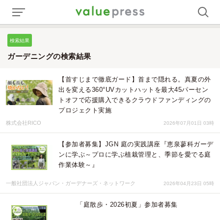
検索結果
ガーデニングの検索結果
【首すじまで徹底ガード】首まで隠れる。真夏の外
出を変える360°UVカットハットを最大45パーセン
トオフで応援購入できるクラウドファンディングの
プロジェクト実施
株式会社RICO
2026年07月01日 03時
【参加者募集】JGN 庭の実践講座『恵泉蓼科ガーデ
ンに学ぶ～プロに学ぶ植栽管理と、季節を愛でる庭
作業体験～』
一般社団法人ジャパン・ガーデナーズ・ネットワーク
2026年04月23日 05時
「庭散歩・2026初夏」参加者募集