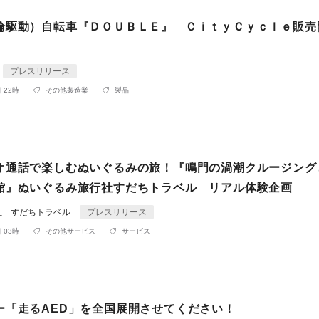
輪駆動）自転車『ＤＯＵＢＬＥ』 ＣｉｔｙＣｙｃｌｅ販売
プレスリリース
 22時
その他製造業
製品
オ通話で楽しむぬいぐるみの旅！『鳴門の渦潮クルージング
館』ぬいぐるみ旅行社すだちトラベル リアル体験企画
社 すだちトラベル
プレスリリース
 03時
その他サービス
サービス
ー「走るAED」を全国展開させてください！