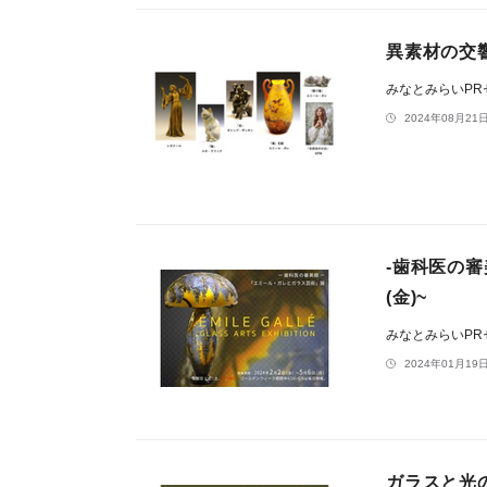
異素材の交
みなとみらいP
2024年08月21日
-歯科医の審
(金)~
みなとみらいP
2024年01月19日
ガラスと光