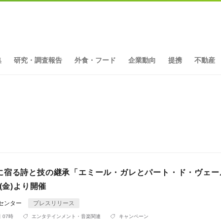
集
研究・調査報告
外食・フード
企業動向
提携
不動産
に宿る詩と技の継承「エミール・ガレとパート・ド・ヴェー
6(金)より開催
Rセンター
プレスリリース
 07時
エンタテインメント・音楽関連
キャンペーン