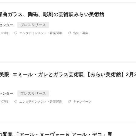
響曲ガラス、陶磁、彫刻の芸術展みらい美術館
Rセンター
プレスリリース
 01時
エンタテインメント・音楽関連
告知・募集
美眼- エミール・ガレとガラス芸術展 【みらい美術館】2月
Rセンター
プレスリリース
 07時
エンタテインメント・音楽関連
キャンペーン
の饗宴 「アール・ヌーヴォー＆ アール・デコ」展