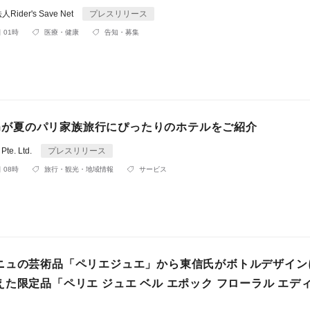
der's Save Net
プレスリリース
 01時
医療・健康
告知・募集
comが夏のパリ家族旅行にぴったりのホテルをご紹介
te. Ltd.
プレスリリース
 08時
旅行・観光・地域情報
サービス
ニュの芸術品「ペリエジュエ」から東信氏がボトルデザイン
た限定品「ペリエ ジュエ ベル エポック フローラル エデ