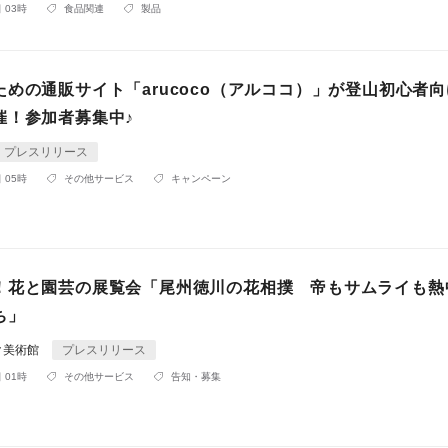
 03時
食品関連
製品
ための通販サイト「arucoco（アルココ）」が登山初心者
催！参加者募集中♪
プレスリリース
 05時
その他サービス
キャンペーン
！花と園芸の展覧会「尾州徳川の花相撲 帝もサムライも熱
ち」
ク美術館
プレスリリース
 01時
その他サービス
告知・募集