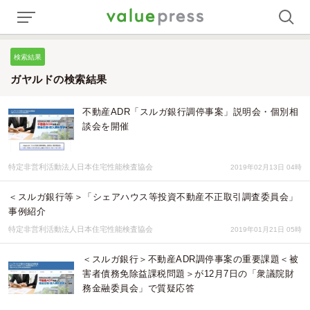
検索結果
ガヤルドの検索結果
不動産ADR「スルガ銀行調停事案」説明会・個別相
談会を開催
特定非営利活動法人日本住宅性能検査協会
2019年02月13日 04時
＜スルガ銀行等＞「シェアハウス等投資不動産不正取引調査委員会」
事例紹介
特定非営利活動法人日本住宅性能検査協会
2019年01月21日 05時
＜スルガ銀行＞不動産ADR調停事案の重要課題＜被
害者債務免除益課税問題＞が12月7日の「衆議院財
務金融委員会」で質疑応答