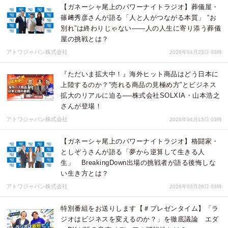
【ガネーシャ尾上のパワーナイトラジオ】葬儀屋・
篠﨑秀彦さんが語る「人と人がつながる本質」 “お
別れ”は終わりじゃない——人の人生に寄り添う葬儀
屋の挑戦とは？
アトワジャパン株式会社
2026年04月23日 03時
『ただいま拡大中！』海外ヒット商品はどう日本に
上陸するのか？“売れる商品の見極め方”とビジネス
拡大のリアルに迫る──株式会社SOLXIA・山本浩之
さんが登場！
アトワジャパン株式会社
2026年04月15日 03時
【ガネーシャ尾上のパワーナイトラジオ】格闘家・
としぞうさんが語る「夢から逆算して生きる人
生」 BreakingDown出場の挑戦者が語る後悔しな
い生き方とは？
アトワジャパン株式会社
2026年03月26日 03時
特別番組をお送りします【＃プレゼンタイム】「ラ
ジオはビジネスを変えるのか？」を徹底議論 エダ