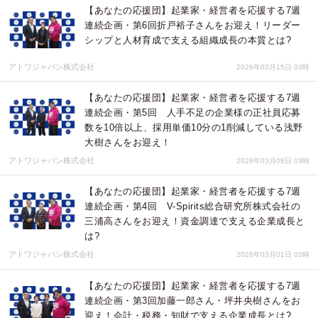
【あなたの応援団】起業家・経営者を応援する7週
連続企画・第6回折戸裕子さんをお迎え！リーダー
シップと人材育成で支える組織成長の本質とは?
アトワジャパン株式会社
2026年03月15日 03時
【あなたの応援団】起業家・経営者を応援する7週
連続企画・第5回 人手不足の企業様の正社員応募
数を10倍以上、採用単価10分の1削減している浅野
大樹さんをお迎え！
アトワジャパン株式会社
2026年03月08日 03時
【あなたの応援団】起業家・経営者を応援する7週
連続企画・第4回 V-Spirits総合研究所株式会社の
三浦高さんをお迎え！資金調達で支える企業成長と
は?
アトワジャパン株式会社
2026年03月01日 03時
【あなたの応援団】起業家・経営者を応援する7週
連続企画・第3回加藤一郎さん・坪井央樹さんをお
迎え！会計・税務・知財で支える企業成長とは?