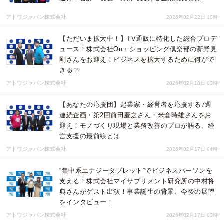
アトワジャパン株式会社
2026年02月22日 10時
【ただいま拡大中！】TV通販に特化した総合プロデ
ュース！株式会社On・ショッピング倶楽部の新野見
剛さんをお迎え！ビジネスを拡大するために何がで
きる？
アトワジャパン株式会社
2026年02月18日 03時
【あなたの応援団】起業家・経営者を応援する7週
連続企画・第2回前田慶之さん・米倉時雄さんをお
迎え！モノづくり現場と業務改善のプロが語る、経
営支援の最前線とは
アトワジャパン株式会社
2026年02月17日 04時
“集中系エナジータブレット”でビジネスパーソンを
支える！株式会社マイサプリメント研究所の中村将
典さんがゲスト出演！事業誕生の背景、今後の展望
をインタビュー！
アトワジャパン株式会社
2026年02月17日 03時