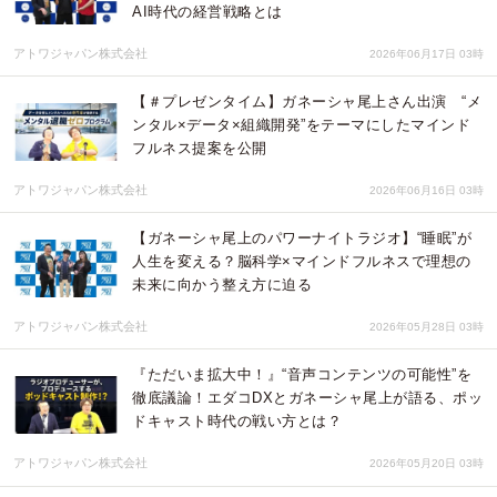
AI時代の経営戦略とは
アトワジャパン株式会社
2026年06月17日 03時
【＃プレゼンタイム】ガネーシャ尾上さん出演 “メ
ンタル×データ×組織開発”をテーマにしたマインド
フルネス提案を公開
アトワジャパン株式会社
2026年06月16日 03時
【ガネーシャ尾上のパワーナイトラジオ】“睡眠”が
人生を変える？脳科学×マインドフルネスで理想の
未来に向かう整え方に迫る
アトワジャパン株式会社
2026年05月28日 03時
『ただいま拡大中！』“音声コンテンツの可能性”を
徹底議論！エダコDXとガネーシャ尾上が語る、ポッ
ドキャスト時代の戦い方とは？
アトワジャパン株式会社
2026年05月20日 03時