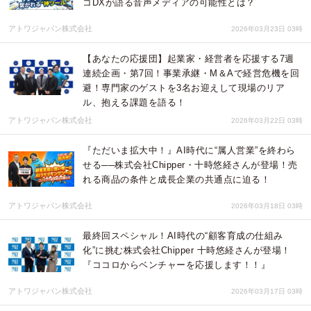
コDXが語る音声メディアの可能性とは？
アトワジャパン株式会社
2026年03月23日 03時
【あなたの応援団】起業家・経営者を応援する7週
連続企画・第7回！事業承継・M＆Aで経営危機を回
避！専門家のゲストを3名お迎えして現場のリア
ル、抱える課題を語る！
アトワジャパン株式会社
2026年03月22日 03時
『ただいま拡大中！』AI時代に“属人営業”を終わら
せる──株式会社Chipper・十時悠経さんが登場！売
れる商品の条件と成長企業の共通点に迫る！
アトワジャパン株式会社
2026年03月18日 03時
最終回スペシャル！AI時代の“顧客育成の仕組み
化”に挑む株式会社Chipper 十時悠経さんが登場！
『ココロからベンチャーを応援します！！』
アトワジャパン株式会社
2026年03月17日 03時