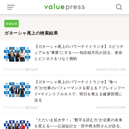
検索結果
ガネーシャ尾上の検索結果
【ガネーシャ尾上のパワーナイトラジオ】スピリチ
ュアルを“事業”にする――知念睦月氏が語る、使命
とビジネスをつなぐ挑戦
アトワジャパン株式会社
2026年07月30日 03時
【ガネーシャ尾上のパワーナイトラジオ】“食べ
方”が仕事のパフォーマンスを変える？ブレインフー
ド×マインドフルネスで、明日を整える健康習慣に
迫る
アトワジャパン株式会社
2026年06月27日 03時
『ただいま拡大中！』“数字を読む力”が企業の未来
を変える――公認会計士・田中将太郎さんが語る、