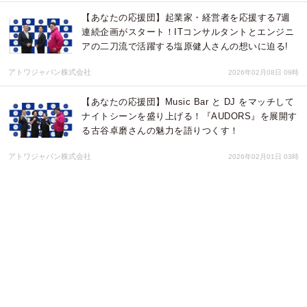
【あなたの応援団】起業家・経営者を応援する7週
連続企画がスタート！ITコンサルタントとエンジニ
アの二刀流で活躍する塩原健人さんの想いに迫る!
アトワジャパン株式会社
2026年02月08日 09時
【あなたの応援団】Music Bar と DJ をマッチして
ナイトシーンを盛り上げる！『AUDORS』を展開す
る古谷卓磨さんの魅力を語りつくす！
アトワジャパン株式会社
2026年02月01日 03時
低Giに着目した革命的なチョコレートを展開！株式
会社シー・エヌ・シーの安藤敏樹さんがゲスト出
演！事業誕生の背景、日本に広めていきたい想いを
インタビュー！
アトワジャパン株式会社
2026年01月20日 03時
【新番組】『ただいま拡大中！』アナタのビジネス
を拡大するために何ができる？ゲストと一緒に考え
るコンサルエンターテイメント番組がスタート！