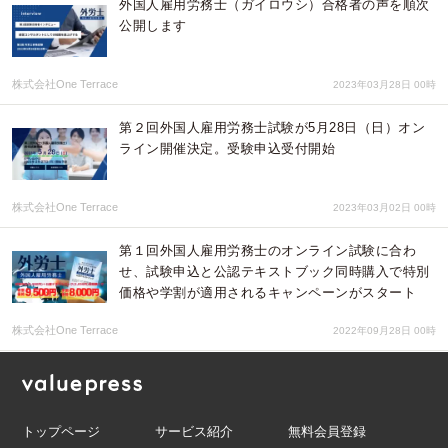
外国人雇用労務士（ガイロウシ）合格者の声を順次
公開します
株式会社One Terrace
2023年03月28日 00時
第２回外国人雇用労務士試験が5月28日（日）オン
ライン開催決定。受験申込受付開始
株式会社One Terrace
2023年03月02日 00時
第１回外国人雇用労務士のオンライン試験に合わ
せ、試験申込と公認テキストブック同時購入で特別
価格や学割が適用されるキャンペーンがスタート
株式会社One Terrace
2022年09月28日 00時
トップページ
サービス紹介
無料会員登録