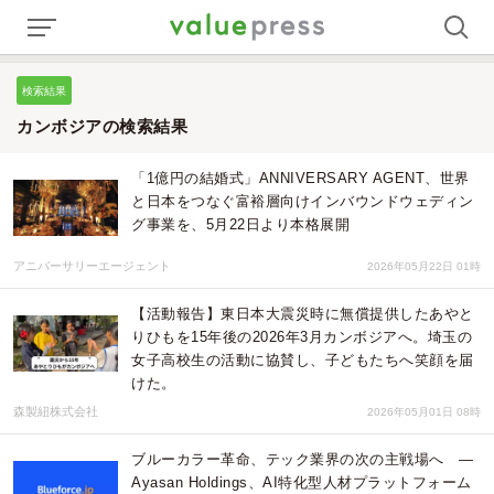
検索結果
カンボジアの検索結果
「1億円の結婚式」ANNIVERSARY AGENT、世界
と日本をつなぐ富裕層向けインバウンドウェディン
グ事業を、5月22日より本格展開
アニバーサリーエージェント
2026年05月22日 01時
【活動報告】東日本大震災時に無償提供したあやと
りひもを15年後の2026年3月カンボジアへ。埼玉の
女子高校生の活動に協賛し、子どもたちへ笑顔を届
けた。
森製紐株式会社
2026年05月01日 08時
ブルーカラー革命、テック業界の次の主戦場へ ―
Ayasan Holdings、AI特化型人材プラットフォーム