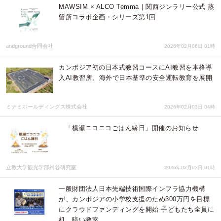
MAWSIM × ALCO Temma｜関西ジンラリー公式 蒸
留所コラボ企画・シリーズ第1回
andground合同会社
2026年02月06日 01時
カンボジア初の日本式教習コースにAI教習を本格導
入AI教習所、海外で日本基準の安全運転教育を展開
ミナミホールディングス株式会社
2026年02月03日 04時
「横瀬ニコニコごはん縁日」開催のお知らせ
立教大学観光学部舛谷研究室
2026年02月03日 01時
一般財団法人日本先端技術国際インフラ協力機構
が、カンボジアの小学校支援のため300万円を目標
にクラウドファンディングを開始-子どもたち全員に
机、暗い教室