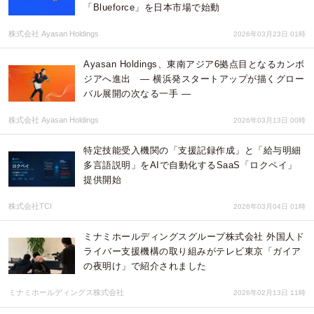
「Blueforce」を日本市場で始動
株式会社 Ayasan Holdings
2026年03月23日 01時
Ayasan Holdings、東南アジア6拠点目となるカンボ
ジアへ進出 ― 横浜発スタートアップが描くグロー
バル展開の次なる一手 ―
株式会社 Ayasan Holdings
2026年03月13日 00時
特定技能受入機関の「支援記録作成」と「給与明細
多言語説明」をAIで自動化するSaaS「ロクペイ」
提供開始
株式会社TCI
2026年03月04日 01時
ミナミホールディングスグループ株式会社 外国人ド
ライバー支援機構の取り組みがテレビ東京「ガイア
の夜明け」で紹介されました
ミナミホールディングス株式会社
2026年02月13日 11時