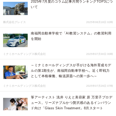
2025年7月度のコラム記事月間ランキングTOP3につ
いて
株式会社グレイス
2025年08月18日 02時
南福岡自動車学校で「AI教習システム」の教習利用
を開始
ミナミホールディングス株式会社
2025年07月30日 00時
～ミナミホールディングスが手がける海外育成モデ
ルの第1期生が、南福岡自動車学校へ。近く即戦力
として本格稼働、輸送課題への第一歩へ～
ミナミホールディングス株式会社
2025年07月29日 07時
箏アーティスト 浅井 りえと美容家 原 万里子プロデ
ュース。リーズナブルかつ贅沢感のあるインバウン
ド向け「Glass Skin Treatment」8月スタート