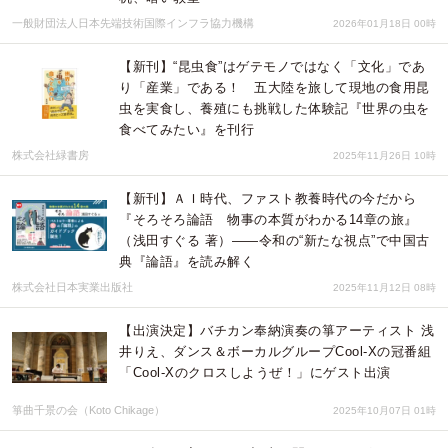
一般財団法人日本先端技術国際インフラ協力機構
2026年01月18日 00時
【新刊】“昆虫食”はゲテモノではなく「文化」であ
り「産業」である！ 五大陸を旅して現地の食用昆
虫を実食し、養殖にも挑戦した体験記『世界の虫を
食べてみたい』を刊行
株式会社緑書房
2025年11月26日 10時
【新刊】ＡＩ時代、ファスト教養時代の今だから
『そろそろ論語 物事の本質がわかる14章の旅』
（浅田すぐる 著）——令和の“新たな視点”で中国古
典『論語』を読み解く
株式会社日本実業出版社
2025年11月12日 08時
【出演決定】バチカン奉納演奏の箏アーティスト 浅
井りえ、ダンス＆ボーカルグループCool-Xの冠番組
「Cool-Xのクロスしようぜ！」にゲスト出演
箏曲千景の会（Koto Chikage）
2025年10月07日 01時