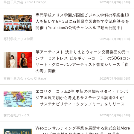
箏曲千景の会（Koto Chikage）
2025年07月29日 01時
専門学校アリス学園が国際ビジネス学科の卒業生10
人を招いて6月3日に石川県立図書館で交流座談会を
開催（YouTubeの公式チャンネルで動画公開中）
専門学校アリス学園
2025年07月19日 00時
箏アーティスト 浅井りえとウィーン交響楽団の元コ
ンサーミストレス ビルギット•コーラーのSDGsコン
サート・グローバルアーティスト響奏シリーズ「春
の海」開催
箏曲千景の会（Koto Chikage）
2025年07月08日 01時
エコリク コラム2件 更新のお知らせタイ・カンボ
ジア国境閉鎖から考えるサステナブル調達GRIが
「サステナビリティ・タクソノミー」をリリース
株式会社グレイス
2025年06月30日 01時
Webコンサルティング事業を展開する株式会社More