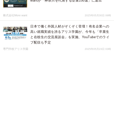
wantが「神奈川を代表する企業100選」に選出
株式会社More want
2025年05月30日 06時
日本で働く外国人材がぞくぞく登壇！有名企業への
高い就職実績を誇るアリス学園が、今年も「卒業生
と在校生の交流座談会」を実施、YouTubeでのライ
ブ配信も予定
専門学校アリス学園
2025年05月23日 03時
OECD各国課税データの各種指標をEWiseに追加し
ました
Next systems
2025年04月28日 04時
2024年の宿泊外国人数は227万超と過去最多！観光
需要を受け求人が活発化する石川県の企業と留学生
をつなぐ合同説明会を、アリス学園国際ビジネス学
科が実施
専門学校アリス学園
2025年03月30日 23時