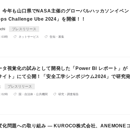
】今年も山口県でNASA主催のグローバルハッカソンイベン
pps Challenge Ube 2024」を開催！！
uchi
プレスリリース
 03時
ネットサービス
告知・募集
タ視覚化の試みとして開発した「Power BI レポート」が
サイト」にて公開！「安全工学シンポジウム2024」で研究
社
プレスリリース
 02時
国・自治体・公共機関
研究・調査報告
化問題への取り組み ― KUROCO株式会社、ANEMONE