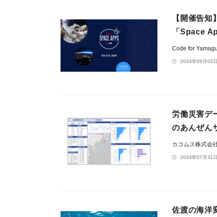
【開催告知
「Space A
Code for Yamag
2024年09月02日
労働災害デー
のあんぜん
カコムス株式会
2024年07月31日
佐渡の海洋変