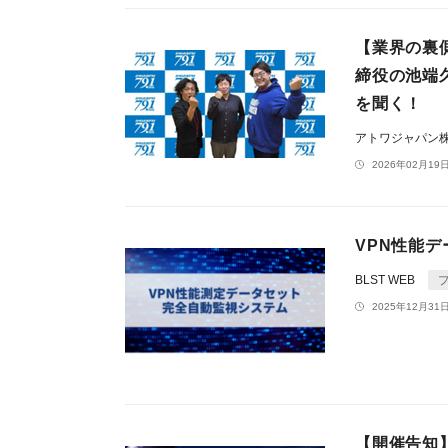
【業界の裏側
締役の池端
を聞く！
アトワジャパン
2026年02月19日
VPN性能デ
BLST WEB
2025年12月31日
【開催告知