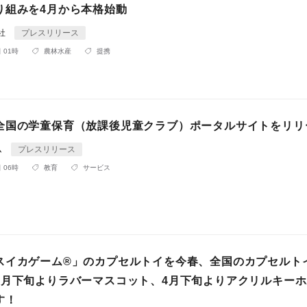
り組みを4月から本格始動
会社
プレスリリース
 01時
農林水産
提携
全国の学童保育（放課後児童クラブ）ポータルサイトをリリ
ム
プレスリリース
 06時
教育
サービス
スイカゲーム®」のカプセルトイを今春、全国のカプセルト
3月下旬よりラバーマスコット、4月下旬よりアクリルキー
す！