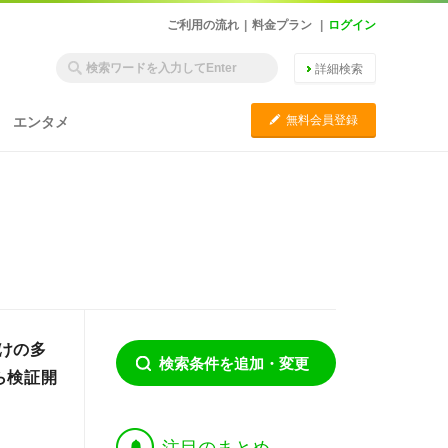
ご利用の流れ
|
料金プラン
|
ログイン
詳細検索
C
無料会員登録
エンタメ
けの多
検索条件を追加・変更
ら検証開
†