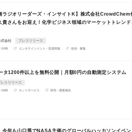
ラジオリーダーズ・インサイトK】株式会社CrowdChem
久貴さんをお迎え！化学ビジネス領域のマーケットトレンド
株式会社
プレスリリース
 03時
エンタテインメント・音楽関連
告知・募集
ータ1200件以上を無料公開｜月額0円の自動測定システム
プレスリリース
 09時
ネットサービス
研究・調査報告
】今年も山口県でNASA主催のグローバルハッカソンイベン