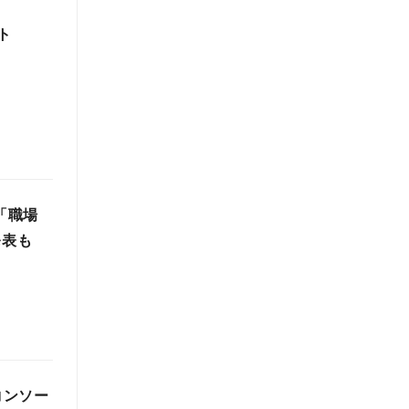
ト
「職場
発表も
コンソー