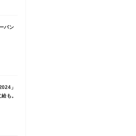
ーバン
024」
支給も。