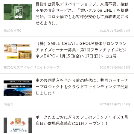
目指すは買取デリバリーショップ。来店不要、接触
不要の査定サービス。「買いクル on LINE」を提供
開始。コロナ禍でもお客様が安心して買取査定に出
せるように。
株式会社RC
2021年01月29日 07時
（株）SMILE CREATE GROUP整体サロンフラン
チャイズオーナー募集：第1回フランチャイズビジ
ネスEXPO＜1月15日(金)〜17日(日)＞に出展
株式会社スマイルクリエイトグループ
2021年01月08日 11時
車の共同購入を当たり前の時代に。共同カーオーナ
ープロジェクトをクラウドファインディングで開始
しました！
南浩市
2020年11月02日 09時
ポークたまごおにぎりカフェのフランチャイズ１号
店目が群馬県高崎市に11月オープン！！