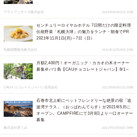
アライアンサーズ株式会社
2022年08月02日 02時
センチュリーロイヤルホテル 7日間だけの限定料理
伝統野菜「札幌大球」の魅力をランチ・朝食でPR
2021年11月1日(月)～7日（日）
札幌国際観光株式会社
2021年10月26日 02時
月額2,400円！オーガニック・カカオの木オーナー
募集＠バリ島【CAUチョコレートジャパン】8/1～
CAUチョコレートジャパン合同会社
2021年08月01日 05時
石巻市北上町にペットフレンドリーな絶景の宿「追
波湾テラス」（おっぱわんてらす）が2021年5月に
オープン。CAMPFIREにて3月9日より一口オーナー
募集
株式会社芽ぐみ
2021年03月09日 09時