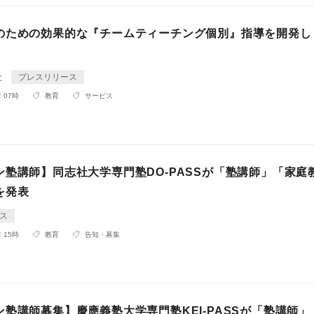
のための効果的な『チームティーチング個別』指導を開発し
社
プレスリリース
 07時
教育
サービス
ン塾講師】同志社大学専門塾DO-PASSが「塾講師」「家庭
を発表
ス
 15時
教育
告知・募集
塾講師募集】慶應義塾大学専門塾KEI-PASSが「塾講師」