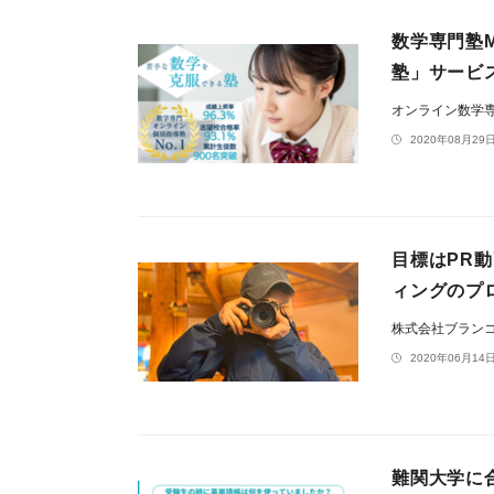
数学専門塾
塾」サービ
オンライン数学専
2020年08月29日
目標はPR
ィングのプ
株式会社ブラン
2020年06月14日
難関大学に