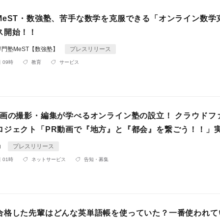
MeST・数強塾、苦手な数学を克服できる「オンライン数学
ス開始！！
門塾MeST【数強塾】
プレスリリース
 09時
教育
サービス
動画の撮影・編集が学べるオンライン塾の設立！ クラウドフ
ロジェクト「PR動画で『地方』と『都会』を繋ごう！！」
コ
プレスリリース
 01時
ネットサービス
告知・募集
合格した先輩はどんな英単語帳を使っていた？一番使われて