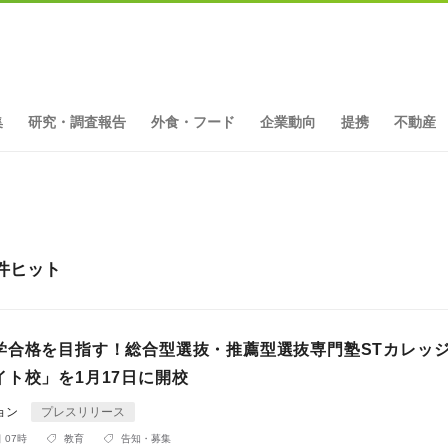
集
研究・調査報告
外食・フード
企業動向
提携
不動産
件ヒット
学合格を目指す！総合型選抜・推薦型選抜専門塾STカレッ
イト校」を1月17日に開校
ョン
プレスリリース
 07時
教育
告知・募集