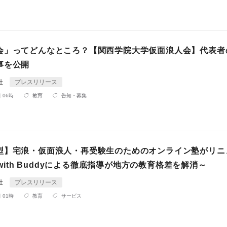
会」ってどんなところ？【関西学院大学仮面浪人会】代表者
事を公開
会社
プレスリリース
 06時
教育
告知・募集
型】宅浪・仮面浪人・再受験生のためのオンライン塾がリニ
y with Buddyによる徹底指導が地方の教育格差を解消～
会社
プレスリリース
 01時
教育
サービス