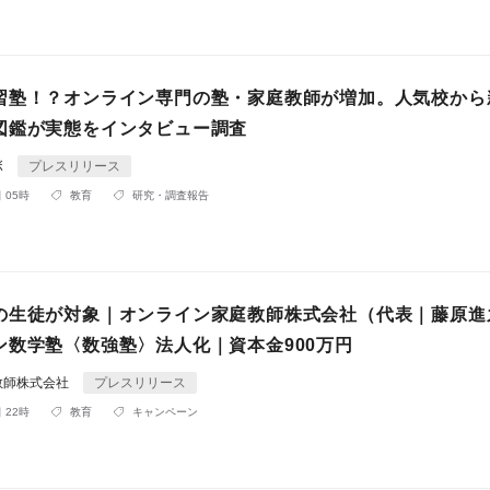
習塾！？オンライン専門の塾・家庭教師が増加。人気校から
図鑑が実態をインタビュー調査
ボ
プレスリリース
 05時
教育
研究・調査報告
の生徒が対象｜オンライン家庭教師株式会社（代表｜藤原進
ン数学塾〈数強塾〉法人化｜資本金900万円
教師株式会社
プレスリリース
 22時
教育
キャンペーン