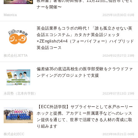
教科書』著者の野田侑李、11月22日に仙台市でセミ
ナーを開催〜
Matorica
2025年10月30日 01時
英会話業界もコラボの時代！「誰も孤立させない英
会話エコシステム」カタカナ英会話ジェッタ
×ZEnglishの4×4（フォーバイフォー）ハイブリッド
英会話コース
株式会社JETTA
2024年02月27日 23時
偏差値35の底辺高校生の医学部受験をクラウドファ
ンディングのプロジェクトで支援
永田塾（北本向学館）
2023年07月13日 15時
【ECC外語学院】サプライヤーとして水戸ホーリー
ホックと提携。アカデミー所属選手などへのレッス
ン提供を通じて、世界で活躍できる人材の育成に取
り組みます
株式会社ECC
2023年06月21日 06時