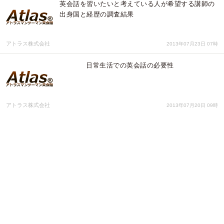
英会話を習いたいと考えている人が希望する講師の
出身国と経歴の調査結果
アトラス株式会社
2013年07月23日 07時
日常生活での英会話の必要性
アトラス株式会社
2013年07月20日 09時
Atlasマンツーマン英会話は、名古屋で2校目の「名
古屋栄ランゲージスペース」を新規オープン！
アトラス株式会社
2013年06月11日 03時
Skypeを利用しないオンライン英会話スクール
eAtlasマンツーマン英会話が、業界初の機能を搭載
し、オンライン英会話業界最高レベルの「レッスン
ルーム」を開発。