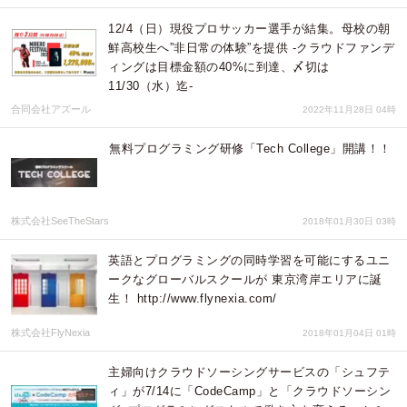
12/4（日）現役プロサッカー選手が結集。母校の朝
鮮高校生へ”非日常の体験”を提供 -クラウドファンデ
ィングは目標金額の40%に到達、〆切は
11/30（水）迄-
合同会社アズール
2022年11月28日 04時
無料プログラミング研修「Tech College」開講！！
株式会社SeeTheStars
2018年01月30日 03時
英語とプログラミングの同時学習を可能にするユニ
ークなグローバルスクールが 東京湾岸エリアに誕
生！ http://www.flynexia.com/
株式会社FlyNexia
2018年01月04日 01時
主婦向けクラウドソーシングサービスの「シュフテ
ィ」が7/14に「CodeCamp」と「クラウドソーシン