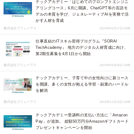
テックアカデミー「はじめてのプロンプトエンジニ
アリングコース」6月に開講。ChatGPT等の言語モ
デルの本質を学び、ジェネレーティブAIを実務で活
かす人材を育成
株式会社ブリューアス
2023年04月17日 02時
仕事直結のITスキル習得プログラム『SORAI
TechAcademy』 地方のデジタル人材育成に向け、
第2期生募集を4月1日から開始
株式会社ブリューアス
2023年03月30日 02時
テックアカデミー、子育て中の女性向けに新コース
を開講。多くの女性が抱える学習・副業のハードル
を解消
株式会社ブリューアス
2022年11月15日 02時
テックアカデミー受講料の支払い方法に「Amazon
Pay」が追加。 総額50万円分Amazonギフトカード
プレゼントキャンペーンを開始