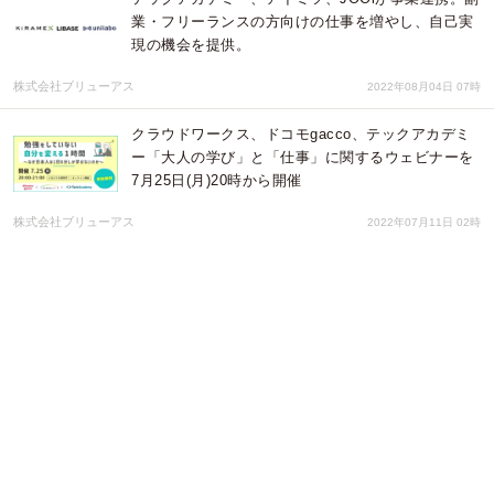
業・フリーランスの方向けの仕事を増やし、自己実
現の機会を提供。
株式会社ブリューアス
2022年08月04日 07時
クラウドワークス、ドコモgacco、テックアカデミ
ー「大人の学び」と「仕事」に関するウェビナーを
7月25日(月)20時から開催
株式会社ブリューアス
2022年07月11日 02時
Web制作スキルを学んだ１年目の方をOJTで支援！
フリーランスWebクリエイター育成コース
「Be:come（ビカム）」 開講
FrankuL-フランクル-
2022年04月26日 06時
テックアカデミー、データ分析に特化した法人研修
を開始 〜IT人材育成に向けコニカミノルタも活用〜
株式会社ブリューアス
2022年04月21日 02時