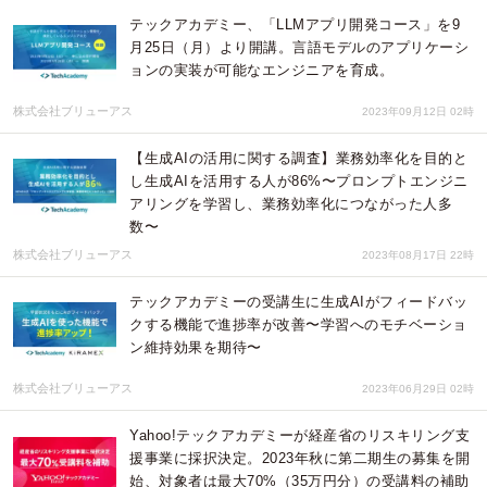
テックアカデミー、「LLMアプリ開発コース」を9
月25日（月）より開講。言語モデルのアプリケーシ
ョンの実装が可能なエンジニアを育成。
株式会社ブリューアス
2023年09月12日 02時
【生成AIの活用に関する調査】業務効率化を目的と
し生成AIを活用する人が86%〜プロンプトエンジニ
アリングを学習し、業務効率化につながった人多
数〜
株式会社ブリューアス
2023年08月17日 22時
テックアカデミーの受講生に生成AIがフィードバッ
クする機能で進捗率が改善〜学習へのモチベーショ
ン維持効果を期待〜
株式会社ブリューアス
2023年06月29日 02時
Yahoo!テックアカデミーが経産省のリスキリング支
援事業に採択決定。2023年秋に第二期生の募集を開
始、対象者は最大70%（35万円分）の受講料の補助