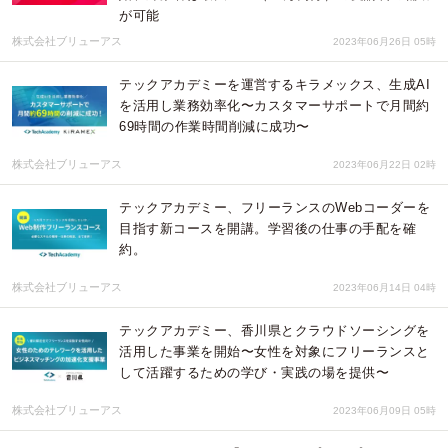
が可能
株式会社ブリューアス
2023年06月26日 05時
テックアカデミーを運営するキラメックス、生成AI
を活用し業務効率化〜カスタマーサポートで月間約
69時間の作業時間削減に成功〜
株式会社ブリューアス
2023年06月22日 02時
テックアカデミー、フリーランスのWebコーダーを
目指す新コースを開講。学習後の仕事の手配を確
約。
株式会社ブリューアス
2023年06月14日 04時
テックアカデミー、香川県とクラウドソーシングを
活用した事業を開始〜女性を対象にフリーランスと
して活躍するための学び・実践の場を提供〜
株式会社ブリューアス
2023年06月09日 05時