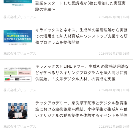
副業をスタートした受講者が3倍に増加した実証実
験の実績〜
株式会社ブリューアス
2024年09月09日 02時
キラメックスとネオス、生成AIの基礎理解から実務
での活用までAI人材育成をワンストップ支援する研
修プログラムを提供開始
株式会社ブリューアス
2024年06月17日 03時
キラメックスとLINEヤフー、生成AIの業務活用法な
どが学べるリスキリングプログラムを法人向けに提
供開始。「文系デジタル人材」の育成を支援
株式会社ブリューアス
2024年01月29日 03時
テックアカデミー、奈良県宇陀市とデジタル教育推
進における連携協定を締結。小中学生が生成AIを使
いオリジナルの動画制作を体験するイベントを開催
株式会社ブリューアス
2023年12月19日 04時