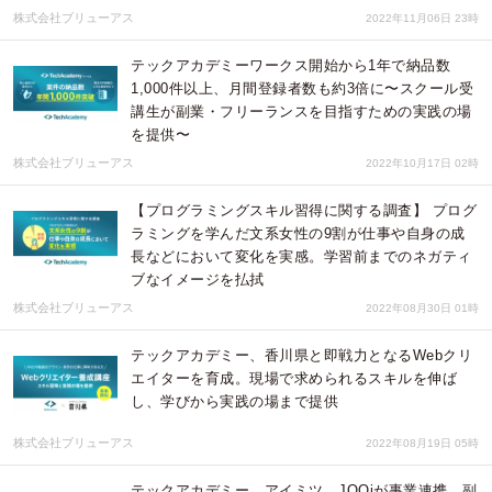
株式会社ブリューアス
2022年11月06日 23時
テックアカデミーワークス開始から1年で納品数
1,000件以上、月間登録者数も約3倍に〜スクール受
講生が副業・フリーランスを目指すための実践の場
を提供〜
株式会社ブリューアス
2022年10月17日 02時
【プログラミングスキル習得に関する調査】 プログ
ラミングを学んだ文系女性の9割が仕事や自身の成
長などにおいて変化を実感。学習前までのネガティ
ブなイメージを払拭
株式会社ブリューアス
2022年08月30日 01時
テックアカデミー、香川県と即戦力となるWebクリ
エイターを育成。現場で求められるスキルを伸ば
し、学びから実践の場まで提供
株式会社ブリューアス
2022年08月19日 05時
テックアカデミー、アイミツ、JOOiが事業連携。副