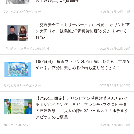
会」5/16(土)-17(日)開催
みなとみらいPRセンター
2026年04月22日 03時
「交通安全ファミリーパーク」に出展 -オリンピア
ン太田りゆ・飯島誠が“青切符制度”を分かりやすく
解説-
ブリヂストンサイクル株式会社
2026年04月01日 01時
10/26(日)「横浜マラソン2025」横浜を走る、世界が
変わる。存分に楽しめる企画も盛りだくさん！
みなとみらいPRセンター
2025年10月21日 00時
【7/26(土)限定】オリンピアン荻原次晴さんとめぐ
る天空ハイキング、ヨガ、フレンチ×マクロビ美食
の草津温泉——大人の隠れ家ウェルネス「ホテルク
アビオ」のご褒美
HOTEL KURBIO
2025年05月30日 01時