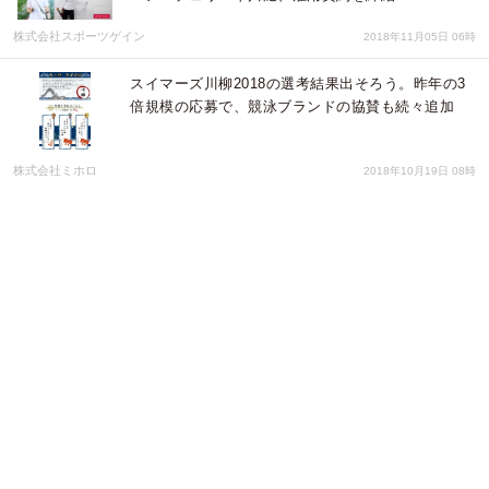
株式会社スポーツゲイン
2018年11月05日 06時
スイマーズ川柳2018の選考結果出そろう。昨年の3
倍規模の応募で、競泳ブランドの協賛も続々追加
株式会社ミホロ
2018年10月19日 08時
トウキョウオリンピック・パラリンピック～ソノサキへ ： オリンピ
アン＆パラリンピアンを目指すアスリートを4年間、無償で治療サポ
ート
小峰医心堂ゆりのき鍼灸整骨院
2018年06月25日 01時
クラウドファンディングを通して、元オリンピック
銀メダリストの平野早矢香氏を招く体験会への参加
者を、一般社団法人社員の絆協会が募集中！
一般社団法人 社員の絆協会
2018年06月07日 01時
メンズスキンケアブランドが運営するコンバット・