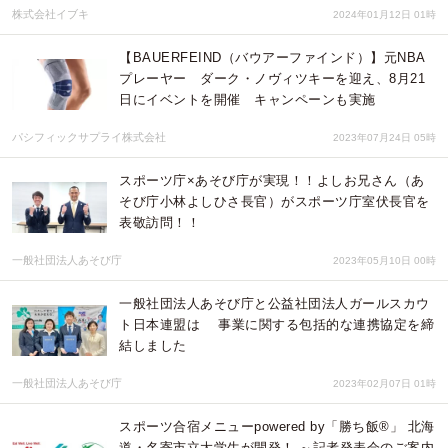
株式会社イブキ
2024年01月12日 01時
【BAUERFEIND（バウアーファインド）】元NBA
プレーヤー ダーク・ノヴィツキーを迎え、8月21
日にイベントを開催 キャンペーンも実施
パシフィックサプライ株式会社
2023年07月24日 05時
スポーツ庁×あそび庁が実現！！よしお兄さん（あ
そび庁小林よしひさ長官）がスポーツ庁室伏長官を
表敬訪問！！
一般社団法人あそび庁
2023年05月10日 00時
一般社団法人あそび庁と公益社団法人ガールスカウ
ト日本連盟は 事業に関する包括的な連携協定を締
結しました
一般社団法人あそび庁
2023年02月07日 01時
スポーツ合宿メニューpowered by「勝ち飯®」 北海
道・名寄市立大学生が開発！ ～記者発表会のご案内