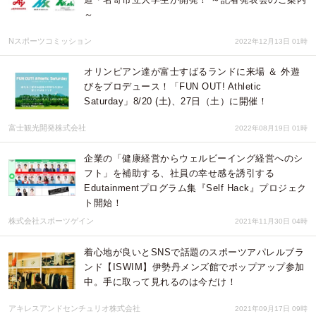
～
Nスポーツコミッション
2022年12月13日 01時
オリンピアン達が富士すばるランドに来場 ＆ 外遊
びをプロデュース！「FUN OUT! Athletic
Saturday」8/20 (土)、27日（土）に開催！
富士観光開発株式会社
2022年08月19日 01時
企業の「健康経営からウェルビーイング経営へのシ
フト」を補助する、社員の幸せ感を誘引する
Edutainmentプログラム集『Self Hack』プロジェク
ト開始！
株式会社スポーツゲイン
2021年11月30日 04時
着心地が良いとSNSで話題のスポーツアパレルブラ
ンド【ISWIM】伊勢丹メンズ館でポップアップ参加
中。手に取って見れるのは今だけ！
アキレスアンドセンチュリオ株式会社
2021年09月17日 09時