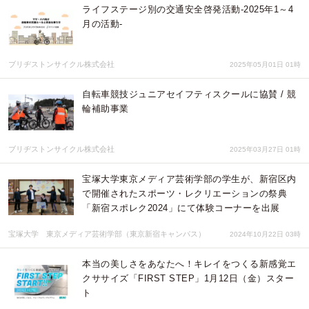
ライフステージ別の交通安全啓発活動-2025年1～4
月の活動-
ブリヂストンサイクル株式会社
2025年05月01日 01時
自転車競技ジュニアセイフティスクールに協賛 / 競
輪補助事業
ブリヂストンサイクル株式会社
2025年03月27日 01時
宝塚大学東京メディア芸術学部の学生が、新宿区内
で開催されたスポーツ・レクリエーションの祭典
「新宿スポレク2024」にて体験コーナーを出展
宝塚大学 東京メディア芸術学部（東京新宿キャンパス）
2024年10月22日 03時
本当の美しさをあなたへ！キレイをつくる新感覚エ
クササイズ「FIRST STEP」1月12日（金）スター
ト