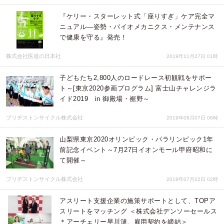
『ケリー・スターレット式「座りすぎ」ケア完全マ
ニュアル―姿勢・バイオメカニクス・メンテナンス
で健康を守る』発売！
株式会社医道の日本社
2019年11月27日 01時
子どもたち2,800人のロードレース初観戦をサポー
ト～[東京2020参画プログラム] 富士山チャレンジラ
イド2019 in 御殿場・裾野～
ブリヂストンサイクル株式会社
2019年08月07日 06時
山梨県東京2020オリンピック・パラリンピック1年
前記念イベント～7月27日イオンモール甲府昭和に
て開催～
ブリヂストンサイクル株式会社
2019年07月22日 02時
アスリート支援企業の施策サポートとして、TOPア
スリートをマッチング ＜株式会社デンソーセールス
＊アーチェリー早川漣、雇用契約を締結＞