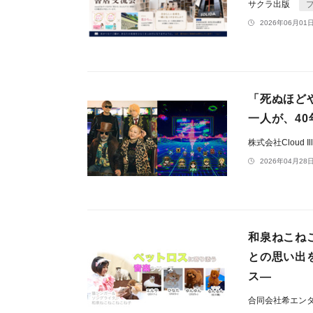
サクラ出版
2026年06月01日
「死ぬほど
一人が、40
株式会社Cloud Ill
2026年04月28日
和泉ねこね
との思い出を
ス―
合同会社希エン