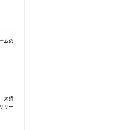
ームの
―犬猫
をリリー