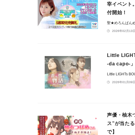
宰イベント。
付開始！
聖★めろんぱん
2026年02月13日
Little 
-da capo
Little LIGHTs 
2026年01月09日
声優・柚木
ス”が当たる
で】