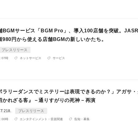
舗BGMサービス「BGM Pro」、導入100店舗を突破。JAS
額980円から使える店舗BGMの新しいかたち。
プレスリリース
 07時
ネットサービス
サービス
ポラリーダンスでミステリーは表現できるのか？」アガサ・
招かれざる客』－通りすがりの死神－再演
T 218.
プレスリリース
 00時
エンタテインメント・音楽関連
告知・募集