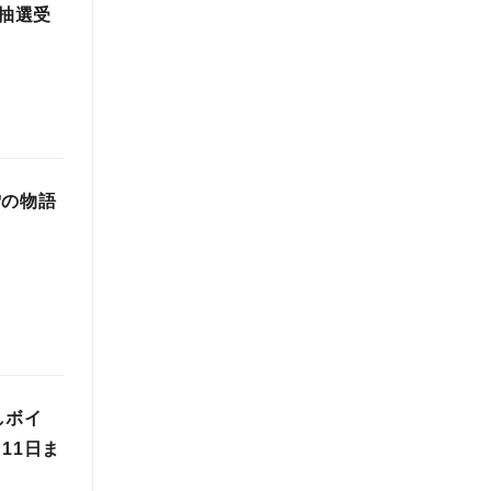
」抽選受
と雪の物語
しボイ
11日ま