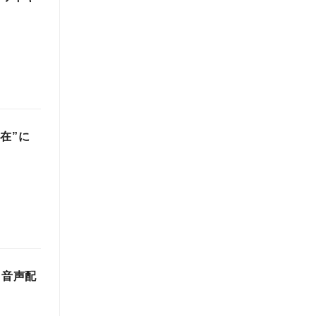
在”に
 音声配