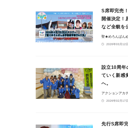
S席即完売
開催決定！
など全貌を
聖★めろんぱん
2026年03月12日
設立10周
ていく新感
へ。
アクションアカデ
2026年02月17日
先行S席即