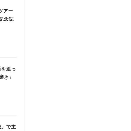
ツアー
記念誌
語を追っ
磨き」
洗」で主