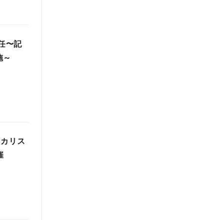
就任〜記
施～
ーカリス
催