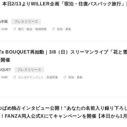
本日2/13よりWILLER企画「宿泊・往復バスパック旅行
ぬ学園
プレスリリース
 01時
旅行・観光・地域情報
告知・募集
LIGHTs BOUQUET再始動｜3/8（日）スリーマンライブ「花
-」開催
BOUQUET
プレスリリース
 04時
エンタテインメント・音楽関連
告知・募集
つばめ独占インタビュー公開！“あなたの名前入り録り下ろ
！FANZA同人公式Xにてキャンペーンを開催【本日から1月