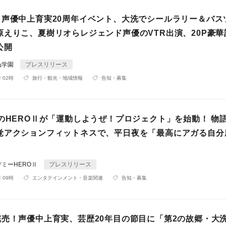
！声優中上育実20周年イベント、大洗でシールラリー＆バス
原えりこ、夏樹リオらレジェンド声優のVTR出演、20P豪華
公開
ぬ学園
プレスリリース
 02時
旅行・観光・地域情報
告知・募集
年のHEROⅡが「運動しようぜ！プロジェクト」を始動！ 物
覚アクションフィットネスで、平日夜を「最高にアガる自分
ミーHEROⅡ
プレスリリース
 09時
エンタテインメント・音楽関連
告知・募集
完売！声優中上育実、芸歴20年目の節目に「第2の故郷・大