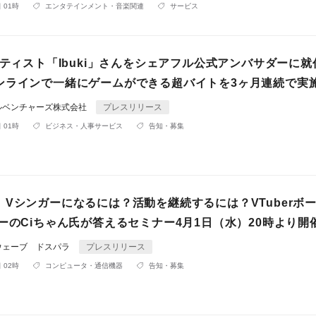
 01時
エンタテインメント・音楽関連
サービス
ーティスト「Ibuki」さんをシェアフル公式アンバサダーに
ンラインで一緒にゲームができる超バイトを3ヶ月連続で実
ルベンチャーズ株式会社
プレスリリース
 01時
ビジネス・人事サービス
告知・募集
】Vシンガーになるには？活動を継続するには？VTuberボ
ーのCiちゃん氏が答えるセミナー4月1日（水）20時より開
ウェーブ ドスパラ
プレスリリース
 02時
コンピュータ・通信機器
告知・募集