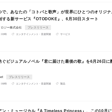
つで、あなたの「コトバと歌声」が世界にひとつのオリジナ
創する新サービス『OTODOKE』、6月30日スタート
ノロジー株式会社
プレスリリース
 03時
エンタテインメント・音楽関連
サービス
紡ぐビジュアルノベル『君に届けた最後の歌』を6月26日に
net
プレスリリース
 09時
エンタテインメント・音楽関連
製品
・ミュージカル『A Timeless Princess』、この10月