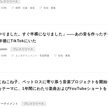
プレスリリース
 01時
新聞・出版・放送
告知・募集
やりました。すぐ半裸になりました」——あの音を作ったチ
年後にTikTokにいた
usion
プレスリリース
 02時
エンタテインメント・音楽関連
告知・募集
こねこね子、ペットロスに寄り添う音楽プロジェクトを開始
テーマに、1年間にわたり楽曲およびYouTubeショート
ターテイメント
プレスリリース