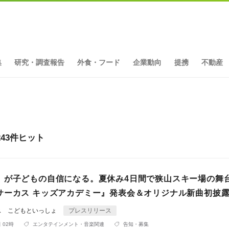
集
研究・調査報告
外食・フード
企業動向
提携
不動産
43件ヒット
」が子どもの自信になる。夏休み4日間で狭山スキー場の舞
サーカス キッズアカデミー』発表会＆オリジナル新曲初披
ス こどもといっしょ
プレスリリース
 02時
エンタテインメント・音楽関連
告知・募集