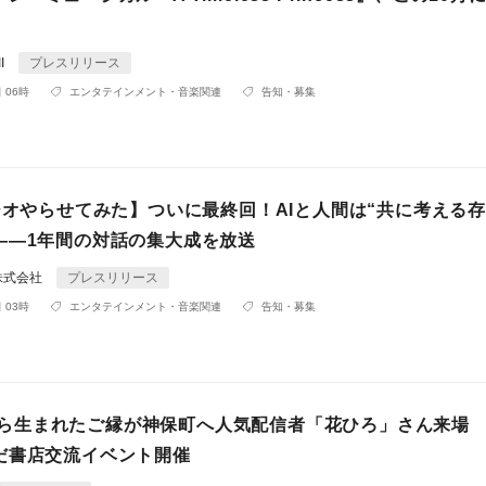
I
プレスリリース
 06時
エンタテインメント・音楽関連
告知・募集
ジオやらせてみた】ついに最終回！AIと人間は“共に考える存
――1年間の対話の集大成を放送
株式会社
プレスリリース
 03時
エンタテインメント・音楽関連
告知・募集
fmから生まれたご縁が神保町へ人気配信者「花ひろ」さん来場
だ書店交流イベント開催