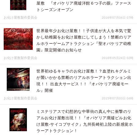
屋敷 『オバケリア廃墟洋館６つ子の眼』ファース
トシーズンオープン
お化け屋敷製作委員会
2016年07月04日 07時
世界最年少お化け屋敷！！子供達が大人を本気で驚
かし幼稚園をお化け屋敷にしてしまう！禁断のリア
ルホラーゲームアトラクション『聖オバケリア幼稚
園』限定開催のお知らせ
お化け屋敷製作委員会
2016年05月24日 02時
世界初ゆるキャラのお化け屋敷！？血塗れキグルミ
が襲いかかる禁断のリアルホラーアトラクション出
現！！ 出血大サービス！！『オバケリア廃墟モー
ル』開催
お化け屋敷製作委員会
2015年07月03日 04時
ミステリアスで幻想的な中華街の真ん中に衝撃のリ
アルお化け屋敷出現！！『オバゲリア廃墟ビルお化
け屋敷-サイコブサイク』九州長崎初上陸の新感覚ホ
ラーアトラクション！