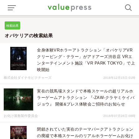
検索結果
オバケリアの検索結果
全身体験VRホラーアトラクション「オバケリアVR
クリーピング・テラー」がアドアーズ渋谷店 VRエ
ンターテインメント施設「VR PARK TOKYO」で上
映開始
株式会社ダイナモピクチャーズ
2016年12月15日 01時
実在の競馬場スタンドで本格スケールの超リアルホ
ラーゲームアトラクション 『-ZAW-クラヤミケイバ
ジョウ』 開催&プレス体験会ご招待のお知らせ
お化け屋敷製作委員会
2016年07月26日 08時
閉鎖されていた実在のテーマパークアトラクション
の廃墟で本格スケールのリアルホラーゲームお化け