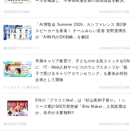
ールを構築し、半導体関連企業の採用課題を解決。
合同会社3rd Place
2026年08月04日 04時
「AI博覧会 Summer 2026」カンファレンス 第2弾
スピーカーを発表！ チームみらい党首 安野貴博氏
が「AI時代のDX戦略」を解説
株式会社アイスマイリー
2026年08月03日 04時
早期キャリア教育で、子どものやる気スイッチをON
に IT・Web人材サービスのウェブスタッフが「親
子で受けるキャリアカウンセリング」を夏休み特別
企画として開催
ウェブスタッフ株式会社
2026年08月03日 01時
8月の「フラコミlike!」は『杉山美和子祭り』！シ
リーズ累計500万部突破「Bite Maker」人気投票ほ
か、名作が大量無料!!
株式会社小学館
2026年08月01日 02時