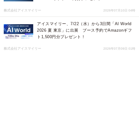
株式会社アイスマイリー
2026年07月10日 04時
アイスマイリー、7/22（水）から3日間「AI World
2026 夏 東京」に出展 ブース予約でAmazonギフ
ト1,500円分プレゼント！
株式会社アイスマイリー
2026年07月09日 01時
AI時代に強いのは、つなげる人——技術・現場・経
営を統合し、自ら考え、手を動かす。共創と実践の
場「enGene Open Lab」を新たに東京・銀座で開始
株式会社エンウィット
2026年07月09日 01時
株式会社カオピーズ、日本国内オンライン展示会
「ITトレンドEXPO2026 Summer」に出展
株式会社カオピーズ
2026年07月06日 04時
企業紹介サイトTopVoiceに企業紹介記事を追加しま