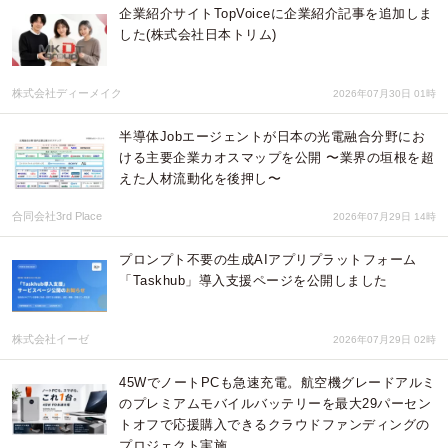
企業紹介サイトTopVoiceに企業紹介記事を追加しま
した(株式会社日本トリム)
株式会社ディーメイク
2026年07月30日 01時
半導体Jobエージェントが日本の光電融合分野にお
ける主要企業カオスマップを公開 〜業界の垣根を超
えた人材流動化を後押し〜
合同会社3rd Place
2026年07月29日 14時
プロンプト不要の生成AIアプリプラットフォーム
「Taskhub」導入支援ページを公開しました
株式会社イーゼ
2026年07月29日 02時
45WでノートPCも急速充電。航空機グレードアルミ
のプレミアムモバイルバッテリーを最大29パーセン
トオフで応援購入できるクラウドファンディングの
プロジェクト実施