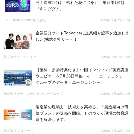
開！連載1位は『枯れた花に涙を』、単行本1位は
『キングダム』
LINE Digital Frontier株式会社
2026年07月17日 03時
企業紹介サイトTopVoiceに企業紹介記事を追加しま
した(株式会社サード )
株式会社ディーメイク
2026年07月17日 01時
【無料・参加特典付き】中国インバウンド実践講座
ウェビナーを7月28日開催｜イー・エージェンシー
グループのデータ・エージェンシー
株式会社イー・エージェンシーグループ
2026年07月16日 23時
製造業の現場力・技術力を高める、「製造業向け研
修プラン」の販売を開始。ものづくり現場の教育課
題を解決します。
株式会社プロシーズ
2026年07月14日 06時