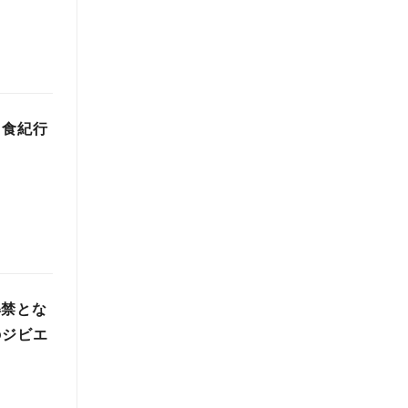
り食紀行
解禁とな
のジビエ