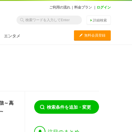
ご利用の流れ
|
料金プラン
|
ログイン
詳細検索
C
無料会員登録
エンタメ
信～高
検索条件を追加・変更
～
†