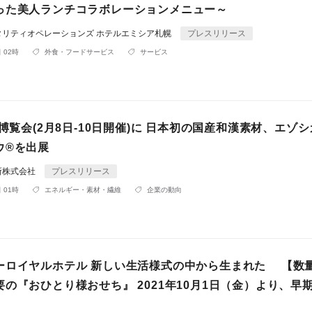
った美人ランチコラボレーションメニュー～
タリティオペレーションズ ホテルエミシア札幌
プレスリリース
 02時
外食・フードサービス
サービス
康博覧会(2月8日-10日開催)に 日本初の国産和漢素材、エゾ
ウ®を出展
所株式会社
プレスリリース
 01時
エネルギー・素材・繊維
企業の動向
ーロイヤルホテル 新しい生活様式の中から生まれた 【数
の『おひとり様おせち』 2021年10月1日（金）より、早