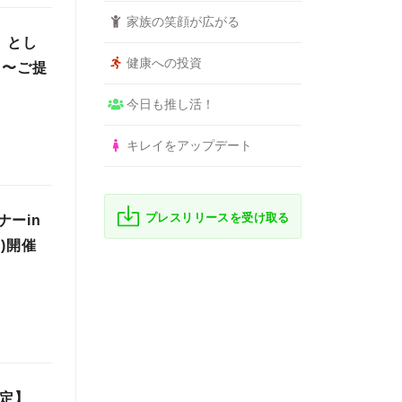
家族の笑顔が広がる
」とし
健康への投資
円〜ご提
今日も推し活！
キレイをアップデート
プレスリリースを受け取る
ーin
)開催
限定】