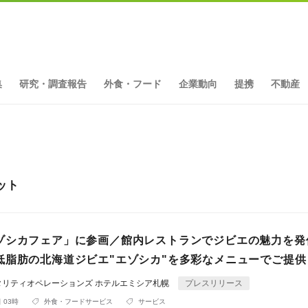
集
研究・調査報告
外食・フード
企業動向
提携
不動産
ット
ゾシカフェア」に参画／館内レストランでジビエの魅力を発
低脂肪の北海道ジビエ"エゾシカ"を多彩なメニューでご提供
タリティオペレーションズ ホテルエミシア札幌
プレスリリース
 03時
外食・フードサービス
サービス