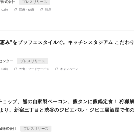
所株式会社
プレスリリース
 02時
医療・健康
製品
の恵み”をブッフェスタイルで。キッチンスタジアム こだわ
Rセンター
プレスリリース
 03時
外食・フードサービス
キャンペーン
チョップ、熊の自家製ベーコン、熊タンに熊鍋定食！ 狩猟
5日より、新宿三丁目と渋谷のジビエバル・ジビエ居酒屋で旬
。
rld株式会社
プレスリリース