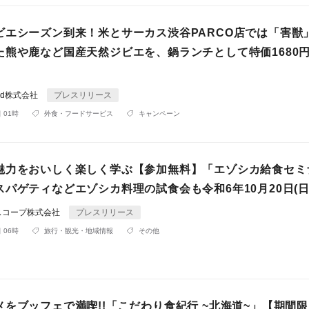
ビエシーズン到来！米とサーカス渋谷PARCO店では「害獣
た熊や鹿など国産天然ジビエを、鍋ランチとして特価1680
rld株式会社
プレスリリース
 01時
外食・フードサービス
キャンペーン
魅力をおいしく楽しく学ぶ【参加無料】「エゾシカ給食セミナ
パゲティなどエゾシカ料理の試食会も令和6年10月20日(日
スコープ株式会社
プレスリリース
 06時
旅行・観光・地域情報
その他
メをブッフェで満喫!!「こだわり食紀行 ~北海道~」【期間