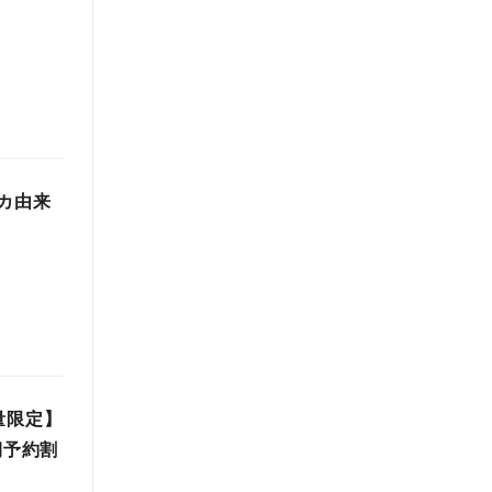
シカ由来
量限定】
期予約割