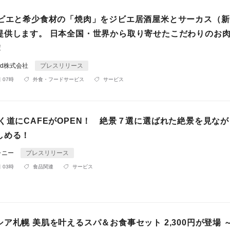
ジビエと希少食材の「焼肉」をジビエ居酒屋米とサーカス（
提供します。 日本全国・世界から取り寄せたこだわりのお
！
rld株式会社
プレスリリース
 07時
外食・フードサービス
サービス
続く道にCAFEがOPEN！ 絶景７選に選ばれた絶景を見な
しめる！
ャニー
プレスリリース
 03時
食品関連
サービス
ア札幌 美肌を叶えるスパ＆お食事セット 2,300円が登場 