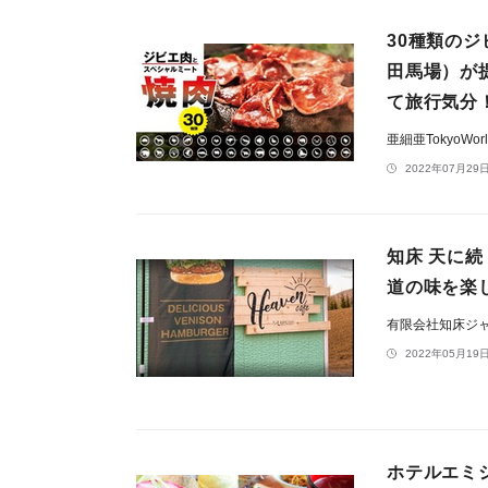
30種類の
田馬場）が
て旅行気分
亜細亜TokyoWo
2022年07月29日
知床 天に
道の味を楽
有限会社知床ジ
2022年05月19日
ホテルエミシ