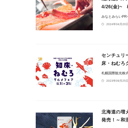
4/26(金
みなとみらいP
2024年04月20日
センチュリ
床・ねむろグ
札幌国際観光
2023年09月25日
北海道の増
発売！～和