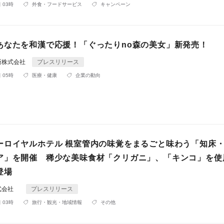
 03時
外食・フードサービス
キャンペーン
あなたを和漢で応援！「ぐったりno森の美女」新発売！
所株式会社
プレスリリース
 05時
医療・健康
企業の動向
ーロイヤルホテル 根室管内の味覚をまるごと味わう「知床
ア」を開催 稀少な美味食材「クリガニ」、「キンコ」を使
登場
株式会社
プレスリリース
 03時
旅行・観光・地域情報
その他