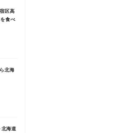
新宿区高
肉を食べ
がら北海
～北海道