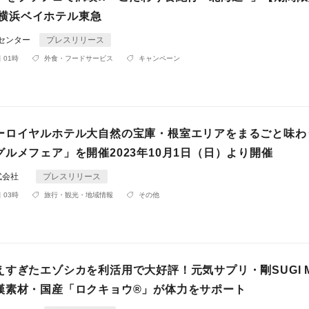
)~ 横浜ベイホテル東急
Rセンター
プレスリリース
 01時
外食・フードサービス
キャンペーン
ーロイヤルホテル大自然の宝庫・根室エリアをまるごと味わ
ルメフェア」を開催2023年10月1日（日）より開催
株式会社
プレスリリース
 03時
旅行・観光・地域情報
その他
えすぎたエゾシカを利活用で大好評！元気サプリ・剛SUGI 
漢素材・国産「ロクキョウ®」が体力をサポート