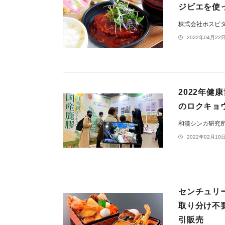
ジビエを使
株式会社ホスピ
2022年04月22日
2022年健
のロクキョ
和漢シンカ研究
2022年02月10日
センチュリ
取り分け不要
引販売