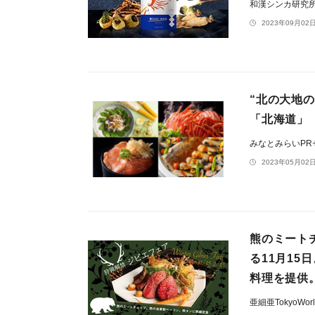
和漢シンカ研究
2023年09月02日
“北の大地
「北海道」
みなとみらいP
2023年05月02日
熊のミート
る11月1
料理を提供
亜細亜TokyoWo