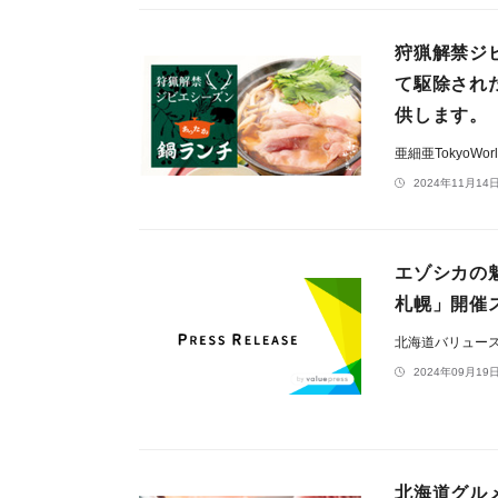
狩猟解禁ジ
て駆除され
供します。
亜細亜TokyoWo
2024年11月14日
エゾシカの
札幌」開催ス
北海道バリュー
2024年09月19日
北海道グル