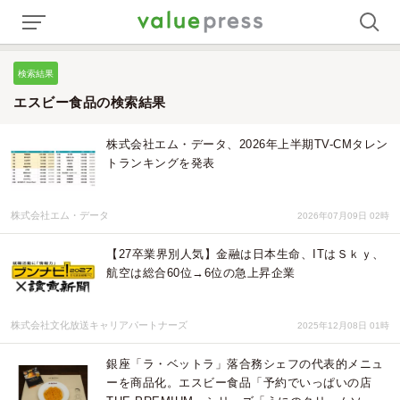
検索結果
エスビー食品の検索結果
株式会社エム・データ、2026年上半期TV-CMタレン
トランキングを発表
株式会社エム・データ
2026年07月09日 02時
【27卒業界別人気】金融は日本生命、ITはＳｋｙ、
航空は総合60位→6位の急上昇企業
株式会社文化放送キャリアパートナーズ
2025年12月08日 01時
銀座「ラ・ベットラ」落合務シェフの代表的メニュ
ーを商品化。エスビー食品「予約でいっぱいの店