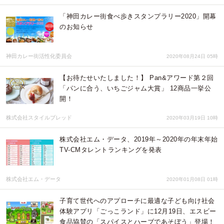
「神田カレー街食べ歩きスタンプラリー2020」開幕
のお知らせ
神田カレー街活性化委員会
2020年08月24日 05時
【お待たせいたしました！】 Pan&アワード第２回
「パンに合う、いちごジャム大賞」 12商品一挙公
開！
株式会社スタイルブレッド
2020年03月19日 10時
株式会社エム・データ、2019年～2020年の年末年始
TV-CMタレントランキングを発表
株式会社エム・データ
2020年01月08日 01時
子育て世代へのアプローチに最適な子ども向け社会
体験アプリ「ごっこランド」に12月19日、エスビー
食品協賛の「スパイスとハーブであそぼう」登場！