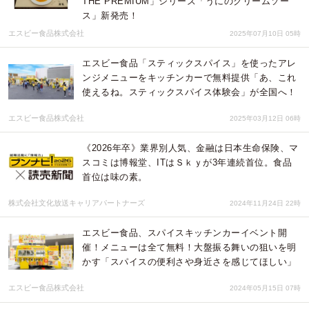
THE PREMIUM」シリーズ「うにのクリームソー
ス」新発売！
エスビー食品株式会社
2025年07月10日 05時
エスビー食品「スティックスパイス」を使ったアレ
ンジメニューをキッチンカーで無料提供「あ、これ
使えるね。スティックスパイス体験会」が全国へ！
エスビー食品株式会社
2025年03月12日 06時
《2026年卒》業界別人気、金融は日本生命保険、マ
スコミは博報堂、ITはＳｋｙが3年連続首位。食品
首位は味の素。
株式会社文化放送キャリアパートナーズ
2024年11月24日 22時
エスビー食品、スパイスキッチンカーイベント開
催！メニューは全て無料！大盤振る舞いの狙いを明
かす「スパイスの便利さや身近さを感じてほしい」
エスビー食品株式会社
2024年05月15日 07時