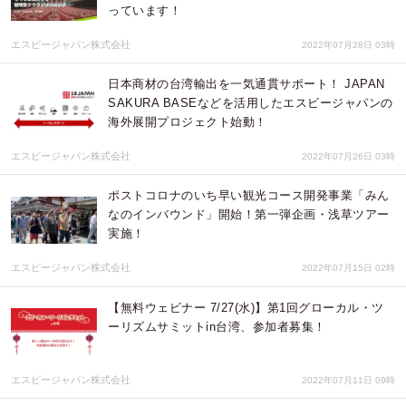
っています！
エスビージャパン株式会社
2022年07月28日 03時
日本商材の台湾輸出を一気通貫サポート！ JAPAN
SAKURA BASEなどを活用したエスビージャパンの
海外展開プロジェクト始動！
エスビージャパン株式会社
2022年07月26日 03時
ポストコロナのいち早い観光コース開発事業「みん
なのインバウンド」開始！第一弾企画・浅草ツアー
実施！
エスビージャパン株式会社
2022年07月15日 02時
【無料ウェビナー 7/27(水)】第1回グローカル・ツ
ーリズムサミットin台湾、参加者募集！
エスビージャパン株式会社
2022年07月11日 09時