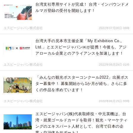
台湾支社専用サイトが完成！ 台湾・インバウンドメ
ルマガ登録の受付を開始します！
エスビージャパン株式会社
2022年07月06日 06時
台湾大手の見本市主催企業「My Exhibition Co.,
Ltd.」とエスビージャパン㈱が提携！今後も、アジ
アローカル企業とのアライアンスを加速します！
エスビージャパン株式会社
2022年06月29日 01時
「みんなの観光ポスターコンクール2022」出展ポス
ター募集中！ 募集開始から1か月が経ち、さらに多
くの作品を求めています！
エスビージャパン株式会社
2022年06月15日 00時
エスビージャパン(株)代表取締役・中元英機は、台
湾・就業ゴールドカードを取得！観光・マーケティ
ングのエキスパート人材として、台湾で日本の企
業・自治体をサポート！