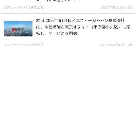
エスビージャパン株式会社
2022年06月10日 00時
本日 2022年6月1日／エスビージャパン株式会社
は、本社機能を東京オフィス（東京都中央区）に移
転し、サービスを開始！
エスビージャパン株式会社
2022年06月01日 02時
日本のブランド・商材を台湾に展開するポップアッ
プストア「JAPAN SAKURA BASE 離れ」2022年
秋にスタート！！
エスビージャパン株式会社
2022年05月26日 06時
5月20日（金）開催「自治体総合フェア２０２２」
にて、エスビージャパン・プロデュースの「観光
DX・地域テックピッチセミナー」を実施
エスビージャパン株式会社
2022年05月16日 02時
みんなの観光ポスターコンクール2022募集開始！