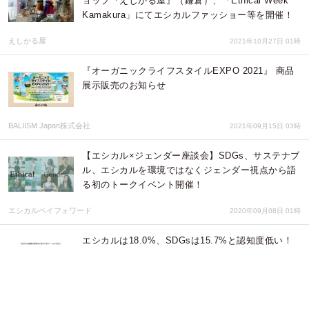
ョップ『えしかる屋』（鎌倉）、「Ethical Week
Kamakura」にてエシカルファッショー等を開催！
えしかる屋
2021年10月27日 01時
『オーガニックライフスタイルEXPO 2021』 商品
展示販売のお知らせ
BALIISM Japan株式会社
2021年09月15日 03時
【エシカル×ジェンダー座談会】SDGs、サステナブ
ル、エシカルを環境ではなくジェンダー視点から語
る初のトークイベント開催！
エシカルペイフォワード
2020年09月08日 01時
エシカルは18.0%、SDGsは15.7%と認知度低い！
一方、68.5%が環境に配慮した商品であれば購入す
る意思あり
株式会社FUMIKODA
2020年03月04日 07時