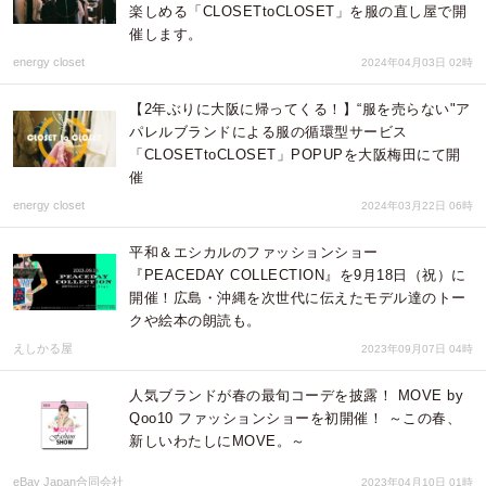
楽しめる「CLOSETtoCLOSET」を服の直し屋で開
催します。
energy closet
2024年04月03日 02時
【2年ぶりに大阪に帰ってくる！】“服を売らない"ア
パレルブランドによる服の循環型サービス
「CLOSETtoCLOSET」POPUPを大阪梅田にて開
催
energy closet
2024年03月22日 06時
平和＆エシカルのファッションショー
『PEACEDAY COLLECTION』を9月18日（祝）に
開催！広島・沖縄を次世代に伝えたモデル達のトー
クや絵本の朗読も。
えしかる屋
2023年09月07日 04時
人気ブランドが春の最旬コーデを披露！ MOVE by
Qoo10 ファッションショーを初開催！ ～この春、
新しいわたしにMOVE。～
eBay Japan合同会社
2023年04月10日 01時