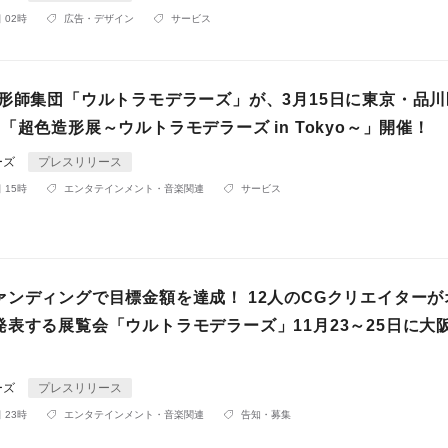
 02時
広告・デザイン
サービス
造形師集団「ウルトラモデラーズ」が、3月15日に東京・品
「超色造形展～ウルトラモデラーズ in Tokyo～」開催！
ーズ
プレスリリース
 15時
エンタテインメント・音楽関連
サービス
ァンディングで目標金額を達成！ 12人のCGクリエイターが
発表する展覧会「ウルトラモデラーズ」11月23～25日に大
ーズ
プレスリリース
 23時
エンタテインメント・音楽関連
告知・募集