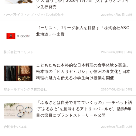
クス ほうじ茶」2026年7月7日（火）よりオンライ
ン先行発売
ハーバライフ・オブ・ジャパン株式会社
2026年07月07日 02時
ゴーリスト、Jリーグ参入を目指す「株式会社ASC
北海道」へ出資
株式会社ゴーリスト
2026年06月30日 04時
こどもたちに本格的な日本料理の食事体験を実施。
松本市の「ヒカリヤヒガシ」が信州の食文化と日本
料理の魅力を伝える小学生向け授業を開催
扉ホールディングス株式会社
2026年06月24日 04時
「ふるさとは自分で育てていくもの」──チベット語
で“ふるさと”を意味するアトリエパユルが、活動5年
目の節目にブランドストーリーを公開
合同会社パユル
2026年06月18日 00時