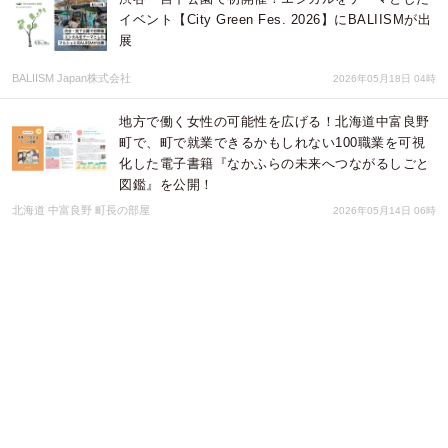
イベント【City Green Fes. 2026】にBALIISMが出
展
BALIISM Japan株式会社
2026年05月18日 04時
地方で働く女性の可能性を広げる！北海道中富良野
町で、町で就業できるかもしれない100職業を可視
化した電子書籍『なかふらの未来へつながるしごと
図鑑』を公開！
北海道 中富良野 町長の部屋
2026年05月14日 06時
富士山静岡空港を起点に、プライベートジェットを
活用して県内の魅力を堪能！静岡県を目的地とする
ラグジュアリートラベルプロジェクトを、5月12日
より始動
アニバーサリーエージェント
2026年05月14日 04時
『ドライヘッドスパ＆高濃度水素サロン 巡
~meguri~堀江』がグラングリーンにて農業イベント
『にっぽん青果祭』に出店