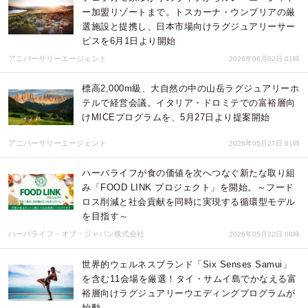
ー加盟リゾートまで。トスカーナ・ウンブリアの厳
選施設と提携し、日本市場向けラグジュアリーサー
ビスを6月1日より開始
アニバーサリーエージェント
2026年06月02日 01時
標高2,000m級、大自然の中の山岳ラグジュアリーホ
テルで経営会議。イタリア・ドロミテでの富裕層向
けMICEプログラムを、5月27日より提案開始
アニバーサリーエージェント
2026年05月27日 01時
ハーバライフが食の価値を次へつなぐ新たな取り組
み「FOOD LINK プロジェクト」を開始。～フード
ロス削減と社会貢献を同時に実現する循環型モデル
を目指す～
ハーバライフ・オブ・ジャパン株式会社
2026年05月22日 08時
世界的ウェルネスブランド「Six Senses Samui」
を含む11会場を厳選！タイ・サムイ島でかなえる富
裕層向けラグジュアリーウエディングプログラムが
始動