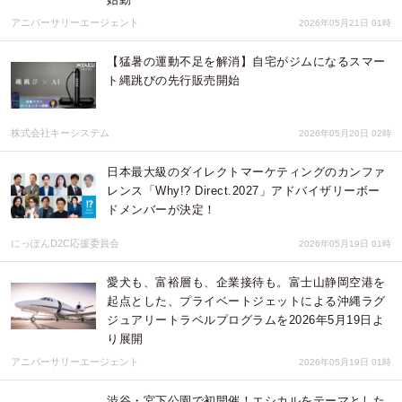
アニバーサリーエージェント
2026年05月21日 01時
【猛暑の運動不足を解消】自宅がジムになるスマー
ト縄跳びの先行販売開始
株式会社キーシステム
2026年05月20日 02時
日本最大級のダイレクトマーケティングのカンファ
レンス「Why!? Direct.2027」アドバイザリーボー
ドメンバーが決定！
にっぽんD2C応援委員会
2026年05月19日 01時
愛犬も、富裕層も、企業接待も。富士山静岡空港を
起点とした、プライベートジェットによる沖縄ラグ
ジュアリートラベルプログラムを2026年5月19日よ
り展開
アニバーサリーエージェント
2026年05月19日 01時
渋谷・宮下公園で初開催！エシカルをテーマとした