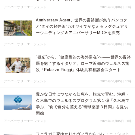
アニバーサリーエージェント
2026年06月06日 05時
Anniversary Agent、世界の富裕層が集うバンコク
と“タイの軽井沢”カオヤイでかなえるラグジュアリ
ーウエディング＆アニバーサリーMICEを拡充
アニバーサリーエージェント
2026年06月06日 01時
“観光”から、“健康目的の海外滞在”へ――世界の富裕
層を魅了するイタリア、ローマ近郊のウェルネス施
設「Palazzo Fiuggi」体験共有相談会スタート
アニバーサリーエージェント
2026年06月05日 05時
豊かな日常につながる知恵を、旅先で育む。沖縄・
久米島でのウェルネスプログラム第１弾「久米島で
学ぶ、“食で自分を整える”琉球薬膳３日間」を提供
開始
アニバーサリーエージェント
2026年06月05日 01時
フェラガモ家ゆかりのヴィラからルレ・エ・シャト