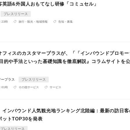
客英語&外国人おもてなし研修「コミュセル」
プレスリリース
 23時
旅行・観光・地域情報
告知・募集
オフィスのカスタマープラスが、「「インバウンドプロモー
 目的や手法といった基礎知識を徹底解説』コラムサイトを
。
マープラス
プレスリリース
 01時
その他サービス
サービス
】インバウンド人気観光地ランキング北陸編：最新の訪日客
ットTOP30を発表
プレスリリース