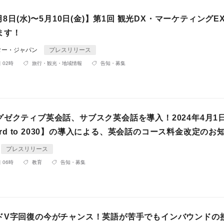
月8日(水)〜5月10日(金)】第1回 観光DX・マーケティングEX
ます！
ター・ジャパン
プレスリリース
 02時
旅行・観光・地域情報
告知・募集
グゼクティブ英会話、サブスク英会話を導入！2024年4月1
rward to 2030】の導入による、英会話のコース料金改定のお
プレスリリース
 06時
教育
告知・募集
ドV字回復の今がチャンス！英語が苦手でもインバウンドの