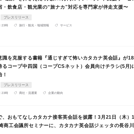
宿・飲食店・観光業の“旅ナカ”対応を専門家が伴走支援〜
プレスリリース
 23時
旅行・観光・地域情報
サービス
意識を克服する書籍『通じすぎて怖いカタカナ英会話』が18
誇るコープ中四国（コープCSネット）会員向けチラシ(5月)
始！
プレスリリース
 23時
商社・流通業
企業の動向
、おもてなしカタカナ接客英会話を披露！3月21日（木）14
@ 長崎商工会議所セミナーに、カタカナ英会話ジェッタの長谷