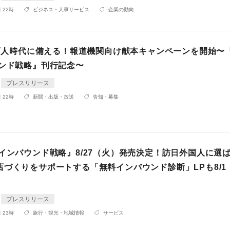
 22時
ビジネス・人事サービス
企業の動向
00万人時代に備える！報道機関向け献本キャンペーンを開始〜
ウンド戦略』刊行記念〜
プレスリリース
 22時
新聞・出版・放送
告知・募集
 インバウンド戦略』8/27（火）発売決定！訪日外国人に選
店づくりをサポートする「無料インバウンド診断」LPも8/1
プレスリリース
 23時
旅行・観光・地域情報
サービス