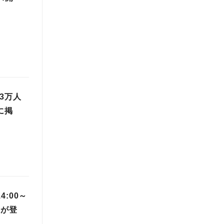
3万人
に掲
:00～
川が登