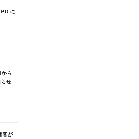
PO に
日から
知らせ
接客が