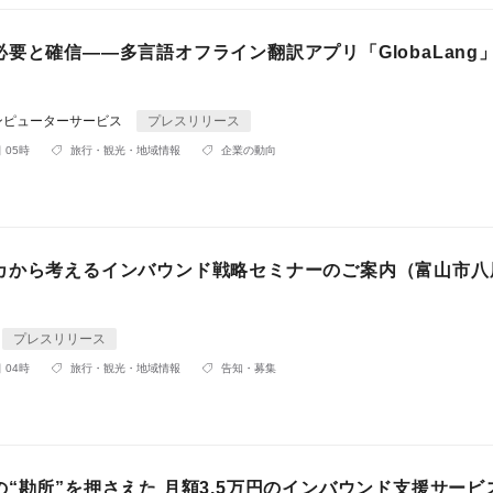
要と確信——多言語オフライン翻訳アプリ「GlobaLang
ンピューターサービス
プレスリリース
 05時
旅行・観光・地域情報
企業の動向
カから考えるインバウンド戦略セミナーのご案内（富山市八
）
プレスリリース
 04時
旅行・観光・地域情報
告知・募集
“勘所”を押さえた 月額3.5万円のインバウンド支援サービ