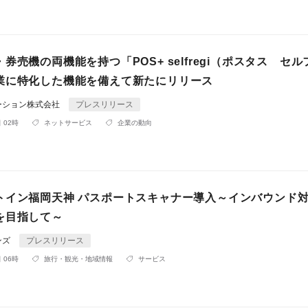
券売機の両機能を持つ「POS+ selfregi（ポスタス セル
業に特化した機能を備えて新たにリリース
ーション株式会社
プレスリリース
 02時
ネットサービス
企業の動向
トイン福岡天神 パスポートスキャナー導入～インバウンド
を目指して～
ンズ
プレスリリース
 06時
旅行・観光・地域情報
サービス