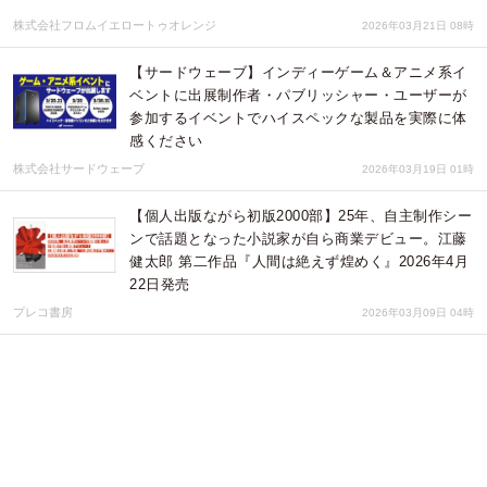
株式会社フロムイエロートゥオレンジ
2026年03月21日 08時
【サードウェーブ】インディーゲーム＆アニメ系イ
ベントに出展制作者・パブリッシャー・ユーザーが
参加するイベントでハイスペックな製品を実際に体
感ください
株式会社サードウェーブ
2026年03月19日 01時
【個人出版ながら初版2000部】25年、自主制作シー
ンで話題となった小説家が自ら商業デビュー。江藤
健太郎 第二作品『人間は絶えず煌めく』2026年4月
22日発売
プレコ書房
2026年03月09日 04時
インディーゲームや人気ゲームメーカーが杜の都仙
台に集合！【インディゲームマーケット6】3月7日
（土）仙台市アエルで開催！
株式会社ピクセル
2026年02月17日 08時