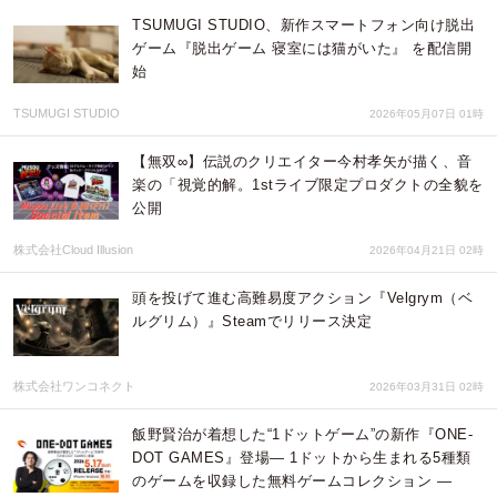
TSUMUGI STUDIO、新作スマートフォン向け脱出
ゲーム『脱出ゲーム 寝室には猫がいた』 を配信開
始
TSUMUGI STUDIO
2026年05月07日 01時
【無双∞】伝説のクリエイター今村孝矢が描く、音
楽の「視覚的解。1stライブ限定プロダクトの全貌を
公開
株式会社Cloud Illusion
2026年04月21日 02時
頭を投げて進む高難易度アクション『Velgrym（ベ
ルグリム）』Steamでリリース決定
株式会社ワンコネクト
2026年03月31日 02時
飯野賢治が着想した“1ドットゲーム”の新作『ONE-
DOT GAMES』登場― 1ドットから生まれる5種類
のゲームを収録した無料ゲームコレクション ―