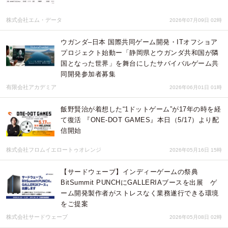
株式会社エム・データ
2026年07月09日 02時
ウガンダ–日本 国際共同ゲーム開発・ITオフショア
プロジェクト始動ー「静岡県とウガンダ共和国が隣
国となった世界」を舞台にしたサバイバルゲーム共
同開発参加者募集
有限会社アカデミア
2026年06月01日 01時
飯野賢治が着想した“1ドットゲーム”が17年の時を経
て復活 『ONE-DOT GAMES』本日（5/17）より配
信開始
株式会社フロムイエロートゥオレンジ
2026年05月16日 15時
【サードウェーブ】インディーゲームの祭典
BitSummit PUNCHにGALLERIAブースを出展 ゲ
ーム開発製作者がストレスなく業務遂行できる環境
をご提案
株式会社サードウェーブ
2026年05月08日 02時