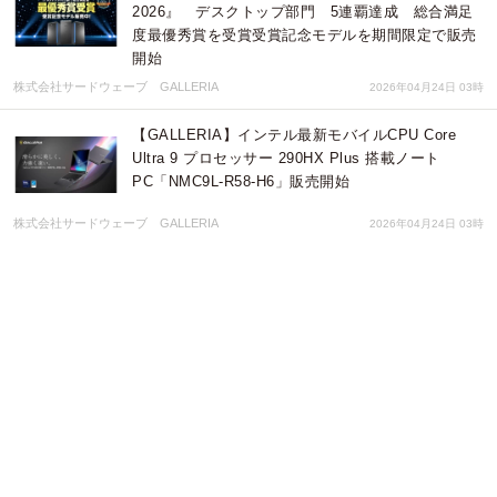
2026』 デスクトップ部門 5連覇達成 総合満足
度最優秀賞を受賞受賞記念モデルを期間限定で販売
開始
株式会社サードウェーブ GALLERIA
2026年04月24日 03時
【GALLERIA】インテル最新モバイルCPU Core
Ultra 9 プロセッサー 290HX Plus 搭載ノート
PC「NMC9L-R58-H6」販売開始
株式会社サードウェーブ GALLERIA
2026年04月24日 03時
【GALLERIA】ぶいすぽっ！モデル ラインアップを
リニューアル ケースデザインを大幅に刷新 カス
タムオーダーが可能 全26種のガラスパネル展示イ
ベント開催
株式会社サードウェーブ GALLERIA
2026年04月15日 03時
【GALLERIA】「VALORANT Challengers Japan
2026」に協賛 協賛記念モデルの購入特典オリジナ
ル壁紙2種をリニューアル