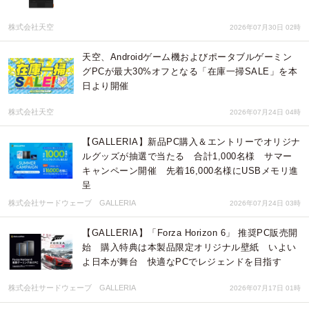
株式会社天空
2026年07月30日 02時
天空、Androidゲーム機およびポータブルゲーミン
グPCが最大30%オフとなる「在庫一掃SALE」を本
日より開催
株式会社天空
2026年07月24日 04時
【GALLERIA】新品PC購入＆エントリーでオリジナ
ルグッズが抽選で当たる 合計1,000名様 サマー
キャンペーン開催 先着16,000名様にUSBメモリ進
呈
株式会社サードウェーブ GALLERIA
2026年07月24日 03時
【GALLERIA】「Forza Horizon 6」 推奨PC販売開
始 購入特典は本製品限定オリジナル壁紙 いよい
よ日本が舞台 快適なPCでレジェンドを目指す
株式会社サードウェーブ GALLERIA
2026年07月17日 01時