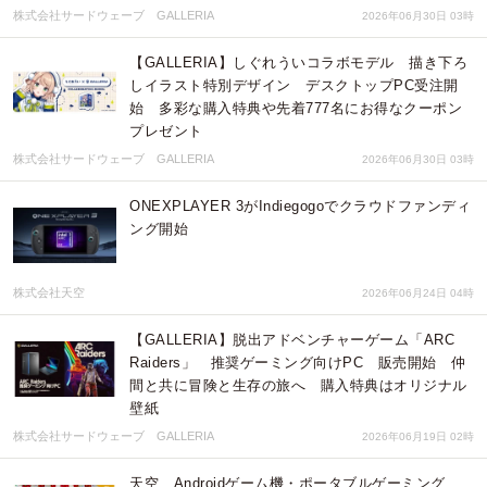
株式会社サードウェーブ GALLERIA
2026年06月30日 03時
【GALLERIA】しぐれういコラボモデル 描き下ろ
しイラスト特別デザイン デスクトップPC受注開
始 多彩な購入特典や先着777名にお得なクーポン
プレゼント
株式会社サードウェーブ GALLERIA
2026年06月30日 03時
ONEXPLAYER 3がIndiegogoでクラウドファンディ
ング開始
株式会社天空
2026年06月24日 04時
【GALLERIA】脱出アドベンチャーゲーム「ARC
Raiders」 推奨ゲーミング向けPC 販売開始 仲
間と共に冒険と生存の旅へ 購入特典はオリジナル
壁紙
株式会社サードウェーブ GALLERIA
2026年06月19日 02時
天空、Androidゲーム機・ポータブルゲーミング