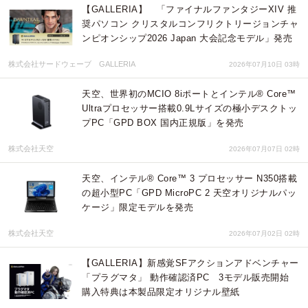
【GALLERIA】 「ファイナルファンタジーXIV 推
奨パソコン クリスタルコンフリクトリージョンチャ
ンピオンシップ2026 Japan 大会記念モデル」発売
株式会社サードウェーブ GALLERIA
2026年07月10日 03時
天空、世界初のMCIO 8iポートとインテル® Core™
Ultraプロセッサー搭載0.9Lサイズの極小デスクトッ
プPC「GPD BOX 国内正規版」を発売
株式会社天空
2026年07月07日 02時
天空、インテル® Core™ 3 プロセッサー N350搭載
の超小型PC「GPD MicroPC 2 天空オリジナルパッ
ケージ」限定モデルを発売
株式会社天空
2026年07月02日 02時
【GALLERIA】新感覚SFアクションアドベンチャー
「プラグマタ」 動作確認済PC 3モデル販売開始
購入特典は本製品限定オリジナル壁紙