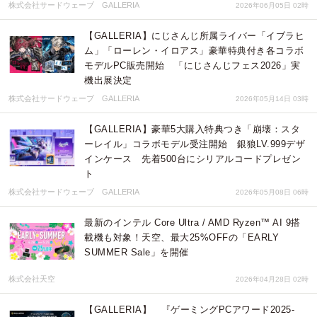
株式会社サードウェーブ GALLERIA
2026年06月05日 02時
【GALLERIA】にじさんじ所属ライバー「イブラヒ
ム」「ローレン・イロアス」豪華特典付き各コラボ
モデルPC販売開始 「にじさんじフェス2026」実
機出展決定
株式会社サードウェーブ GALLERIA
2026年05月14日 03時
【GALLERIA】豪華5大購入特典つき「崩壊：スタ
ーレイル」コラボモデル受注開始 銀狼LV.999デザ
インケース 先着500台にシリアルコードプレゼン
ト
株式会社サードウェーブ GALLERIA
2026年05月08日 06時
最新のインテル Core Ultra / AMD Ryzen™ AI 9搭
載機も対象！天空、最大25%OFFの「EARLY
SUMMER Sale」を開催
株式会社天空
2026年04月28日 02時
【GALLERIA】 『ゲーミングPCアワード2025-