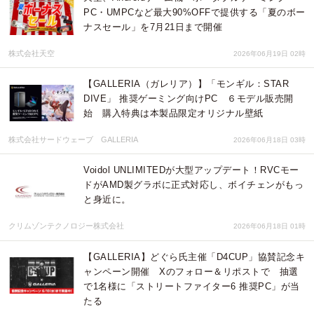
PC・UMPCなど最大90%OFFで提供する「夏のボー
ナスセール」を7月21日まで開催
株式会社天空
2026年06月19日 02時
【GALLERIA（ガレリア）】「モンギル：STAR
DIVE」 推奨ゲーミング向けPC ６モデル販売開
始 購入特典は本製品限定オリジナル壁紙
株式会社サードウェーブ GALLERIA
2026年06月18日 03時
Voidol UNLIMITEDが大型アップデート！RVCモー
ドがAMD製グラボに正式対応し、ボイチェンがもっ
と身近に。
クリムゾンテクノロジー株式会社
2026年06月18日 01時
【GALLERIA】どぐら氏主催「D4CUP」協賛記念キ
ャンペーン開催 Xのフォロー＆リポストで 抽選
で1名様に「ストリートファイター6 推奨PC」が当
たる