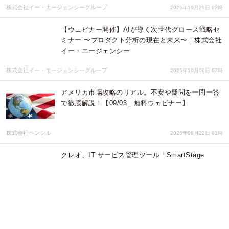
株式会社イー・エージェンシーグループ
2025年10月29日 02時
【ウェビナー開催】AIが導く次世代グロース戦略セ
ミナー 〜プロダクト分析の現在と未来〜｜株式会社
イー・エージェンシー
株式会社イー・エージェンシーグループ
2025年10月06日 07時
アメリカ市場攻略のリアル。不安や疑問を一問一答
で徹底解説！【09/03｜無料ウェビナー】
株式会社ペンシル
2025年08月22日 01時
クレオ、IT サービス管理ツール「SmartStage
ServiceDesk」に AI 新機能を搭載～次世代型ヘル
プデスクを実現する最新アップデートを発表～
株式会社クレオ
2025年07月22日 04時
「大谷マーケティング 大谷翔平はなぜ世界的現象
になったのか？」社外取締役 岩瀬昌美が星海社より