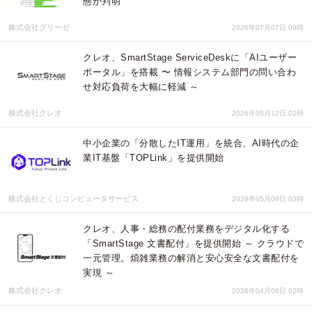
態が判明
株式会社グリーゼ
2026年07月07日 09時
クレオ、SmartStage ServiceDeskに「AIユーザー
ポータル」を搭載 〜 情報システム部門の問い合わ
せ対応負荷を大幅に軽減 ～
株式会社クレオ
2026年05月12日 02時
中小企業の「分散したIT運用」を統合、AI時代の企
業IT基盤「TOPLink」を提供開始
株式会社とくじコンピュータサービス
2026年05月08日 03時
クレオ、人事・総務の配付業務をデジタル化する
「SmartStage 文書配付」を提供開始 ～ クラウドで
一元管理。煩雑業務の解消と安心安全な文書配付を
実現 ～
株式会社クレオ
2026年04月06日 02時