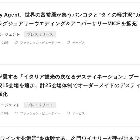
rsary Agent、世界の富裕層が集うバンコクと“タイの軽井沢”
ラグジュアリーウエディング＆アニバーサリーMICEを拡充
エージェント
プレスリリース
 01時
ファッション・ビューティー
サービス
が愛する「イタリア観光の次なるデスティネーション」プー
設15会場を追加、計25会場体制でオーダーメイドのデステ
強化
エージェント
プレスリリース
 01時
ファッション・ビューティー
サービス
のワイン文化復活”を体験する。名門ワイナリーが手がけるワ