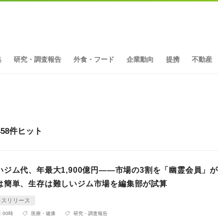
集
研究・調査報告
外食・フード
企業動向
提携
不動産
58件ヒット
いジム代、年最大1,900億円――市場の3割を「幽霊会員」
は簡単、生存は難しいジム市場を編集部が試算
レスリリース
 00時
医療・健康
研究・調査報告