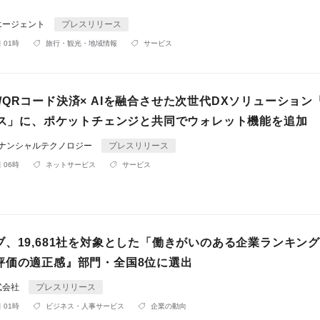
エージェント
プレスリリース
 01時
旅行・観光・地域情報
サービス
ay /QRコード決済× AIを融合させた次世代DXソリューション「
ジネス」に、ポケットチェンジと共同でウォレット機能を追加
ィナンシャルテクノロジー
プレスリリース
 06時
ネットサービス
サービス
、19,681社を対象とした「働きがいのある企業ランキング2
評価の適正感』部門・全国8位に選出
式会社
プレスリリース
 01時
ビジネス・人事サービス
企業の動向