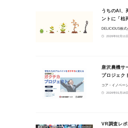
うちのAI、
ントに「枯
DELICIOUS株
2026年02月11日
唐沢農機サ
プロジェク
コア・イノベー
2026年01月16日
VR調査レ