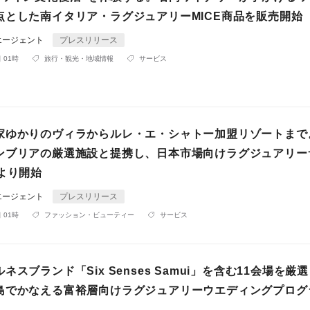
点とした南イタリア・ラグジュアリーMICE商品を販売開始
エージェント
プレスリリース
 01時
旅行・観光・地域情報
サービス
家ゆかりのヴィラからルレ・エ・シャトー加盟リゾートまで
ンブリアの厳選施設と提携し、日本市場向けラグジュアリー
より開始
エージェント
プレスリリース
 01時
ファッション・ビューティー
サービス
ネスブランド「Six Senses Samui」を含む11会場を厳
島でかなえる富裕層向けラグジュアリーウエディングプログ