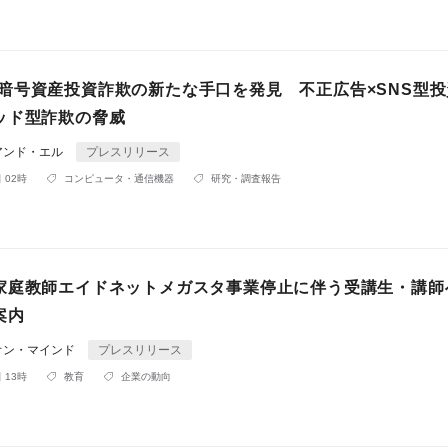
ox が暗号資産投資詐欺の新たな手口を発見 不正広告×SNS型
ッド型詐欺の脅威
アンド・エル
プレスリリース
 02時
コンピュータ・通信機器
研究・調査報告
家庭教師エイドネットメガスタ事業停止に伴う受講生・講師
案内
オン・マインド
プレスリリース
 13時
教育
企業の動向