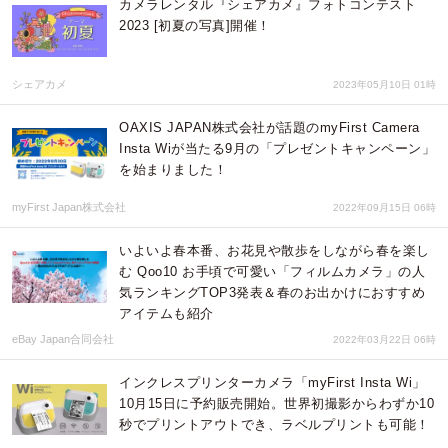
カメラレンタル『シェアカメ』フォトコンテスト
2023 [初夏の写真]開催！
シェアカメ
2023年05月10日 01時
OAXIS JAPAN株式会社が話題のmyFirst Camera
Insta Wiが当たる9月の「プレゼントキャンペーン」
を始まりました！
myFirst Japan株式会社
2022年09月15日 06時
いよいよ春本番、お花見や散歩をしながら春を楽し
む Qoo10 お手頃で可愛い「フィルムカメラ」の人
気ランキングTOP3発表＆春のお出かけにおすすめ
アイテムも紹介
eBay Japan合同会社
2022年03月22日 06時
インクレスプリンターカメラ「myFirst Insta Wi」
10月15日に予約販売開始。世界初撮影からわずか10
秒でプリントアウトでき、ラベルプリントも可能！