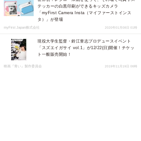
テッカーの白黒印刷ができるキッズカメラ
「myFirst Camera Insta（マイファーストインス
タ）」が登場
myFirst Japan株式会社
2020年01月08日 01時
現役大学生監督・鈴江誉志プロデュースイベント
「スズエイガサイ vol.1」が12/22(日)開催！チケッ
ト一般販売開始！
映画『青い』製作委員会
2019年11月19日 06時
国内映画祭にてグランプリ＆観客賞を受賞！学生制
作映画『青い』のクラウドファンディングが実施
中！
映画『青い』製作委員会
2019年07月25日 06時
世界で最もアナログなインスタントカメラ"Diana
Instant Square" 〜本日よりMOTION GALLERYに
てクラウドファンディング開始！