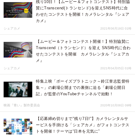
残り10日！【ムービー＆フォトコンテスト】特別協
賛にTranscend(トランセンド)を迎えSNS時代に合
わせたコンテストを開催！カメラレンタル『シェア
カメ』
シェアカメ
2021年06月19日 01時
【ムービー＆フォトコンテスト開催！】特別協賛に
Transcend（トランセンド）を迎え SNS時代に合わ
せたコンテストを開催 カメラレンタル『シェアカ
メ』
シェアカメ
2021年04月05日 01時
特集上映「ボーイズプラトニック～鈴江誉志監督特
集～」の劇場公開までの裏側に迫る「劇場公開日
記」が監督のYouTubeチャンネルで始動！
映画『青い』製作委員会
2020年10月08日 09時
【応募締め切りまで"残り7日!"】カメラレンタルサ
ービスを手掛ける「シェアカメ」がフォトコンテス
トを開催！テーマは“日本を元気に”