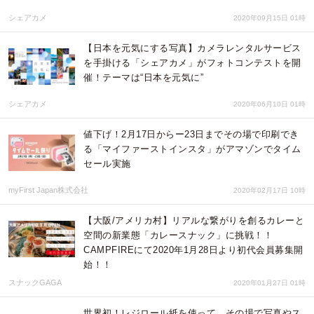
シェアカメ
2020年09月15日 01時
【日本を元気にする写真】カメラレンタルサービス
を手掛ける「シェアカメ」がフォトコンテストを開
催！テーマは“日本を元気に”
シェアカメ
2020年06月10日 01時
値下げ！2月17日からー23日までその場で印刷でき
る「マイファーストインスタ」がアマゾンでタイム
セール実施
myFirst Japan株式会社
2020年02月17日 10時
【大阪/アメリカ村】リアルな繋がりを創るカレーと
空間の新業態「カレースナック」に挑戦！！
CAMPFIREにて2020年1月28日より初代会員募集開
始！！
スナックGAGA
2020年01月27日 01時
世界初！レジロール紙を使って、その場で写真やス