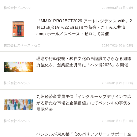
株式会社ペンシル
2026年03月11日 01時
『MMIX PROJECT2026 アートレジデンス with』2
月13日(金)から22日(日)まで新宿・こくみん共済
coop ホール／スペース・ゼロにて開催
株式会社スペース・ゼロ
2026年02月06日 02時
理念や行動規範・独自文化の再認識でさらなる組織
力強化を、創業記念月間に「ペン博2026」を開催
株式会社ペンシル
2026年01月26日 03時
九州経済産業局主催「インクルーシブデザインで広
がる新たな市場と企業価値」にてペンシルの事例を
展示発表
株式会社ペンシル
2026年01月19日 01時
ペンシルが東京都「心のバリアフリー」サポート企