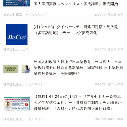
国人雇用実務スペシャリスト養成講座」販売開始
株式会社東京リーガルマインド
2026年04月30日 06時
(株)シュビキ ダイバーシティ研修用定額・見放題
（多言語対応）eラーニング拡充強化
株式会社シュビキ
2026年04月21日 23時
外国人材政策の転換で日本語教育ニーズ拡大！日本
語教師需要に対応する新講座「国家試験 日本語教員
試験対策講座」を販売開始
株式会社東京リーガルマインド
2026年04月21日 03時
【無料】4月24日(金)14時～ リアルセミナー＆交流
会／生配信ウェビナー「育成就労制度」を元職員が
徹底解説！「人材不足時代の外国人雇用戦略」
株式会社東京リーガルマインド
2026年04月03日 06時