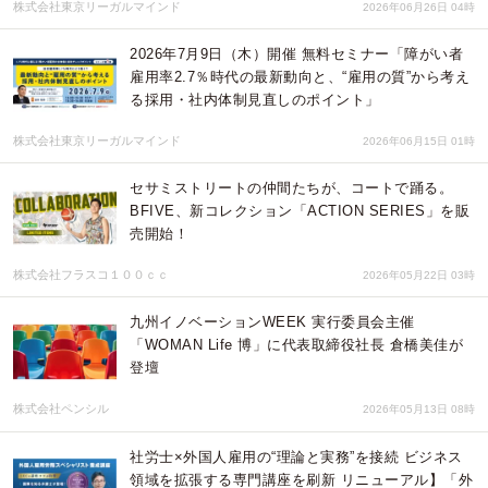
株式会社東京リーガルマインド
2026年06月26日 04時
2026年7月9日（木）開催 無料セミナー「障がい者
雇用率2.7％時代の最新動向と、“雇用の質”から考え
る採用・社内体制見直しのポイント」
株式会社東京リーガルマインド
2026年06月15日 01時
セサミストリートの仲間たちが、コートで踊る。
BFIVE、新コレクション「ACTION SERIES」を販
売開始！
株式会社フラスコ１００ｃｃ
2026年05月22日 03時
九州イノベーションWEEK 実行委員会主催
「WOMAN Life 博」に代表取締役社長 倉橋美佳が
登壇
株式会社ペンシル
2026年05月13日 08時
社労士×外国人雇用の“理論と実務”を接続 ビジネス
領域を拡張する専門講座を刷新 リニューアル】「外