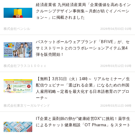
経済産業省 九州経済産業局「企業価値を高めるイン
クルーシブデザイン事例集～共創が紡ぐイノベーシ
ョン～」に掲載されました
株式会社ペンシル
2026年04月03日 01時
バスケットボールウェアブランド「BFIVE」が、セ
サミストリートとのコラボレーションアイテム第4
弾を販売開始！
株式会社フラスコ１００ｃｃ
2026年03月12日 01時
【無料】3月31日（火）14時～ リアルセミナー／生
配信ウェビナー「選ばれる企業」になるための外国
人雇用戦略～定着を最大化する日本語教育のアプロ
ーチ～
株式会社東京リーガルマインド
2026年03月11日 06時
IT企業と薬剤師の卵が"健康経営DX"に挑戦！薬学生
によるチャット健康相談「OT Pharma」をスタート