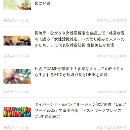
業に登録
株式会社ペンシル
2026年01月15日 01時
長崎県・ながさき女性活躍推進会議主催「経営者視
点で語る『女性活躍推進』への取り組みと未来への
かたち。」に代表取締役社長 倉橋美佳が登壇
株式会社ペンシル
2026年01月09日 01時
社内でCAMPが増加中！多様なスタッフの自主性か
ら生まれるERGが組織成長とDEIBを加速
株式会社ペンシル
2025年12月25日 01時
ダイバーシティ&インクルージョン認定制度『D&Iア
ワード2025』で最高評価「ベストワークプレイス」
に5年連続認定
株式会社ペンシル
2025年12月15日 04時