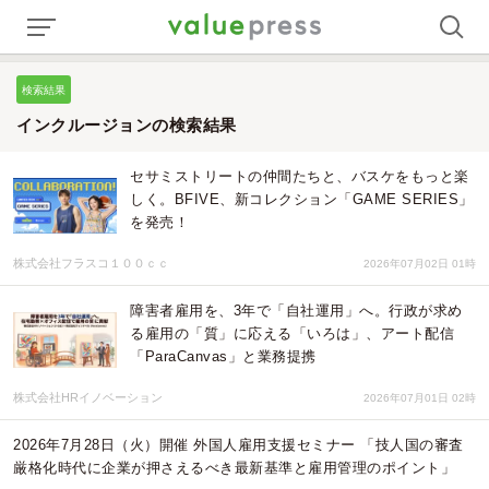
検索結果
インクルージョンの検索結果
セサミストリートの仲間たちと、バスケをもっと楽
しく。BFIVE、新コレクション「GAME SERIES」
を発売！
株式会社フラスコ１００ｃｃ
2026年07月02日 01時
障害者雇用を、3年で「自社運用」へ。行政が求め
る雇用の「質」に応える「いろは」、アート配信
「ParaCanvas」と業務提携
株式会社HRイノベーション
2026年07月01日 02時
2026年7月28日（火）開催 外国人雇用支援セミナー 「技人国の審査
厳格化時代に企業が押さえるべき最新基準と雇用管理のポイント」