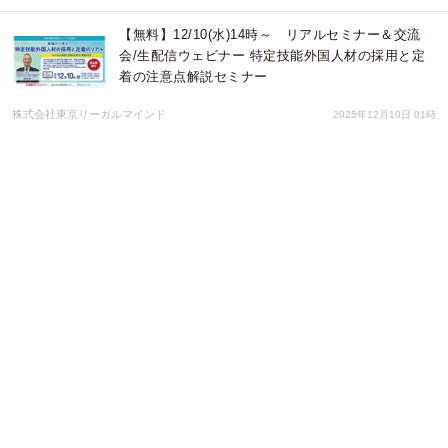
【無料】12/10(水)14時～ リアルセミナー＆交流
会/生配信ウェビナー 特定技能外国人材の採用と定
着の注意点解説セミナー
株式会社東京リーガルマインド
2025年12月10日 01時
人事担当者必見！外国人社員の離職防止と活躍支援
を力強くサポート「外国人向け日本でのキャリアス
タート講座」の販売を開始！
株式会社東京リーガルマインド
2025年11月19日 01時
ハラル対応レストラン「帆のる」が羽田空港第３タ
ーミナルに新店舗オープン〜ハラル×ヴィーガン×和
食（ラーメン、和牛、うどん、カレー）の新体
験！〜
アセットフロンティア株式会社
2025年11月07日 05時
【無料】11/28(金)15時～ リアルセミナー＆交流会
＋生配信ウェビナー-外国人材と共に実現する、競争