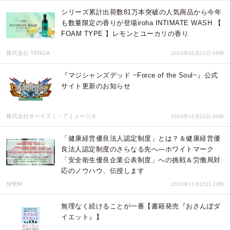
シリーズ累計出荷数81万本突破の人気商品から今年
も数量限定の香りが登場iroha INTIMATE WASH 【
FOAM TYPE 】レモンとユーカリの香り
株式会社 TENGA
2024年02月21日 06時
『マジシャンズデッド ~Force of the Soul~』公式
サイト更新のお知らせ
株式会社オーイズミ・アミュージオ
2023年12月22日 04時
「健康経営優良法人認定制度」とは？＆健康経営優
良法人認定制度のさらなる先へ―ホワイトマーク
「安全衛生優良企業公表制度」への挑戦＆労働局対
応のノウハウ、伝授します
SHEM
2023年11月15日 23時
無理なく続けることが一番【書籍発売『おさんぽダ
イエット』】