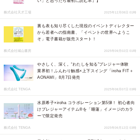
い」と思ったら最初に読む本』】
株式会社天才工場
2025年12月08日 01時
裏も表も知り尽くした現役のイベントディレクター
から若者への指南書、「イベントの世界へようこ
そ」電子書籍が販売スタート！
株式会社城山書房
2025年09月02日 01時
やさしく、深く。“わたしを知る”プレジャー体験
業界初！ふんわり触感×上下スイング「iroha FIT＋
AONAMI」8月7日発売
株式会社 TENGA
2025年08月07日 03時
水原希子×iroha コラボレーション第5弾！ 初心者向
けプレジャーアイテム®を「睡蓮」イメージのカラ
ーで限定発売
株式会社 TENGA
2025年06月12日 03時