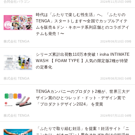
合同会社パラゴン
2024年11月15日 09時
時代は「ふたりで楽しむ性生活」へ。「ふたりの
TENGA」スタートします〜全国でカップルアイテ
ムを販売＆ドン・キホーテ系列店舗とのコラボアイ
テムも発売！〜
株式会社 TENGA
2024年09月10日 05時
シリーズ累計出荷数110万本突破！iroha INTIMATE
WASH 【 FOAM TYPE 】人気の限定版2種が待望
の定番化
株式会社 TENGA
2024年08月29日 04時
TENGAカンパニーのプロダクト2種が、世界三大デ
ザイン賞のひとつレッド・ドット・デザイン賞で
「プロダクトデザイン2024」 を受賞
株式会社 TENGA
2024年07月11日 04時
「ふたりで取り組む妊活」を提案！妊活サイト「ニ
ニンカツ」がオープン！男女それぞれ向けの妊活サ