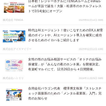
日本初！レジャーホテルにTENGAルームとirohaル
ームが常設で誕生！大阪・松原市のホテルフォレス
トで2/14(金)にオープン
株式会社 TENGA
2025年02月14日 06時
時代はAIエージェント！使いこなすためのDX人材育
成のポイントや、AIエージェント導入を確実に成功
させるためのイロハをご紹介します
株式会社アイスマイリー
2025年02月12日 03時
女性の性のお悩み相談サービスの「オトナのお悩み
保健室」が『みんなの夜のホンネ展』を開催決定。
有楽町マルイにて、12月26日から４日間開催。
株式会社ハトリリ
2024年11月29日 09時
合同会社パラゴン代表 櫻澤博文執筆『ストレスチ
ェック面接医のための「メンタル産業医」入門』完
売のお知らせ