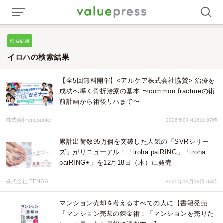
検索結果
イロハの検索結果
【全5回無料開催】<アルケア株式会社協賛> 治療を
成功へ導く骨折治療の基本 〜common fractureの術
前計画から術後リハまで〜
株式会社encounter
2026年04月16日 07時
累計出荷数95万個を突破した人気の「SVRシリー
ズ」がリニューアル！「iroha paiRING」「iroha
paiRING+」を12月18日（木）に発売
株式会社 TENGA
2025年12月18日 04時
マンション売却を考えるすべての人に【書籍発売
『マンション売却の錬金術：「マンションを売りた