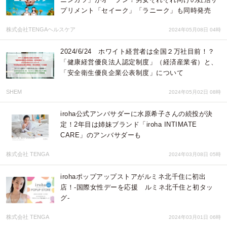
プリメント「セイーク」「ラニーク」も同時発売
株式会社TENGAヘルスケア
2024年05月08日 04時
2024/6/24 ホワイト経営者は全国２万社目前！？
「健康経営優良法人認定制度」（経済産業省）と、
「安全衛生優良企業公表制度」について
SHEM
2024年05月02日 08時
iroha公式アンバサダーに水原希子さんの続投が決
定！2年目は姉妹ブランド「iroha INTIMATE
CARE」のアンバサダーも
株式会社 TENGA
2024年03月08日 05時
irohaポップアップストアがルミネ北千住に初出
店！‐国際女性デーを応援 ルミネ北千住と初タッ
グ‐
株式会社 TENGA
2024年03月01日 06時