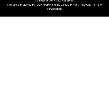
©valuepress
All Rights Reserved.
This site is protected by reCAPTCHA and the Google
Privacy Policy
and
Terms of
Service
apply.