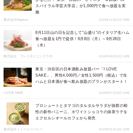
スパイラル学芸大学店」が1,000円で食べ放題を実
施
株式会社Rapture
2016年11月01日 05時
8月11日山の日を記念して"山盛り"のイタリア生ハム
食べ放題を1円で提供！8月8日（月）～9月28日
（水）
株式会社 プレコダイニングラボ
2016年08月03日 02時
東京・渋谷区の日本酒飲み放題バー「I LOVE
SAKE」、男性4,000円／女性1,500円（税込）で生
ハムと日本酒が食べ飲み放題のプランがスタート！
I LOVE SAKE
2016年07月20日 04時
プロシュートとタマゴのタルタルサラダが抜群の相
性の新作パニーニ、ホワイトショコラの抹茶ラテを
エクセルシオールカフェから発売
株式会社ドトールコーヒー
2016年01月12日 02時