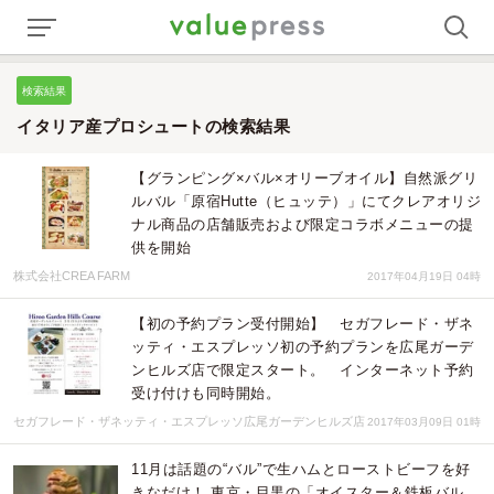
検索結果
イタリア産プロシュートの検索結果
【グランピング×バル×オリーブオイル】自然派グリ
ルバル「原宿Hutte（ヒュッテ）」にてクレアオリジ
ナル商品の店舗販売および限定コラボメニューの提
供を開始
株式会社CREA FARM
2017年04月19日 04時
【初の予約プラン受付開始】 セガフレード・ザネ
ッティ・エスプレッソ初の予約プランを広尾ガーデ
ンヒルズ店で限定スタート。 インターネット予約
受け付けも同時開始。
セガフレード・ザネッティ・エスプレッソ広尾ガーデンヒルズ店
2017年03月09日 01時
11月は話題の“バル”で生ハムとローストビーフを好
きなだけ！ 東京・目黒の「オイスター＆鉄板バル