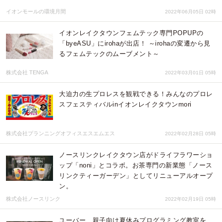
イオンモールの環境月間
2022年06月05日 02時
イオンレイクタウンフェムテック専門POPUPの
「byeASU」にirohaが出店！ ～irohaの変遷から見
るフェムテックのムーブメント～
株式会社 TENGA
2022年03月01日 05時
大迫力の生プロレスを観戦できる！みんなのプロレ
スフェスティバルinイオンレイクタウンmori
株式会社プランニングオフィスエスエムエス
2022年02月28日 05時
ノースリンクレイクタウン店がドライフラワーショ
ップ「noni」とコラボ。お茶専門の新業態「ノース
リンクティーガーデン」としてリニューアルオープ
ン。
株式会社ノースリンク
2022年02月19日 05時
ユーバー、親子向け夏休みプログラミング教室を