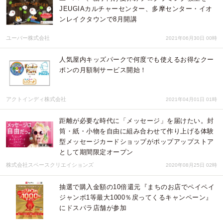
JEUGIAカルチャーセンター、多摩センター・イオ
ンレイクタウンで8月開講
ユーバー株式会社
2021年06月30日 00時
人気屋内キッズパークで何度でも使えるお得なクー
ポンの月額制サービス開始！
アクトインディ株式会社
2021年04月01日 01時
距離が必要な時代に「メッセージ」を届けたい。封
筒・紙・小物を自由に組み合わせて作り上げる体験
型メッセージカードショップがポップアップストア
として期間限定オープン
株式会社スペースクリエイションズ
2020年08月25日 02時
抽選で購入金額の10倍還元『まちのお店でペイペイ
ジャンボ1等最大1000％戻ってくるキャンペーン』
にドスパラ店舗が参加