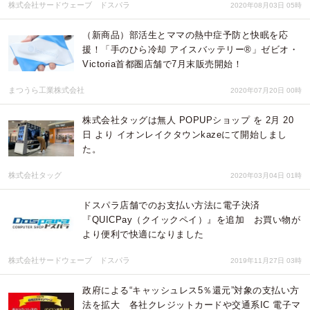
株式会社サードウェーブ ドスパラ
2020年08月03日 05時
（新商品）部活生とママの熱中症予防と快眠を応
援！「手のひら冷却 アイスバッテリー®」ゼビオ・
Victoria首都圏店舗で7月末販売開始！
まつうら工業株式会社
2020年07月20日 00時
株式会社タッグは無人 POPUPショップ を 2月 20
日 より イオンレイクタウンkazeにて開始しまし
た。
株式会社タッグ
2020年03月04日 01時
ドスパラ店舗でのお支払い方法に電子決済
『QUICPay（クイックペイ）』を追加 お買い物が
より便利で快適になりました
株式会社サードウェーブ ドスパラ
2019年11月27日 03時
政府による“キャッシュレス5％還元”対象の支払い方
法を拡大 各社クレジットカードや交通系IC 電子マ