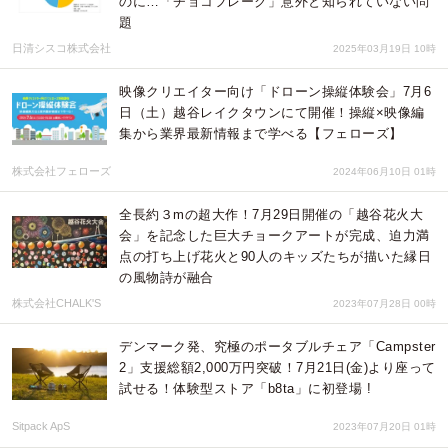
のに…「チョコフレーク」意外と知られていない問
題
日清シスコ株式会社
2025年03月19日 10時
映像クリエイター向け「ドローン操縦体験会」7月6
日（土）越谷レイクタウンにて開催！操縦×映像編
集から業界最新情報まで学べる【フェローズ】
株式会社フェローズ
2024年06月10日 01時
全長約３mの超大作！7月29日開催の「越谷花火大
会」を記念した巨大チョークアートが完成、迫力満
点の打ち上げ花火と90人のキッズたちが描いた縁日
の風物詩が融合
株式会社CHALK'S
2023年07月28日 00時
デンマーク発、究極のポータブルチェア「Campster
2」支援総額2,000万円突破！7月21日(金)より座って
試せる！体験型ストア「b8ta」に初登場 !
Sitpack ApS
2023年07月20日 01時