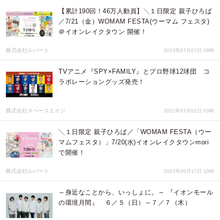
【累計190回！46万人動員】╲１日限定 親子ひろば
／7/21（金）WOMAM FESTA(ウーマム フェスタ)
＠イオンレイクタウン 開催！
株式会社ルバート
2023年07月07日 09時
TVアニメ『SPY×FAMILY』とプロ野球12球団 コ
ラボレーショングッズ発売！
株式会社スペースエイジ
2022年07月01日 03時
╲１日限定 親子ひろば／「WOMAM FESTA（ウー
マムフェスタ）」7/20(水)イオンレイクタウンmori
で開催！
株式会社ルバート
2022年06月17日 10時
～身近なことから、いっしょに。～ 『イオンモール
の環境月間』 ６／５（日）～７／７（木）