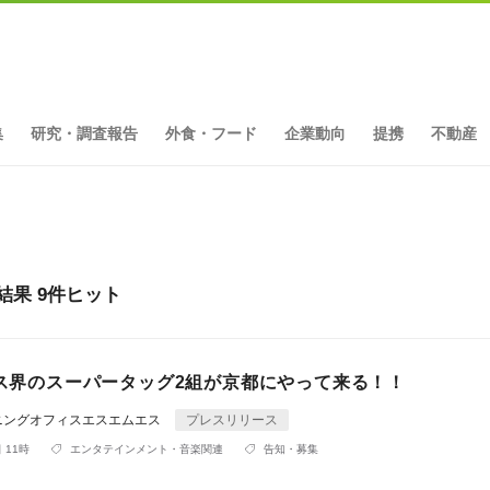
集
研究・調査報告
外食・フード
企業動向
提携
不動産
結果 9件ヒット
レス界のスーパータッグ2組が京都にやって来る！！
ニングオフィスエスエムエス
プレスリリース
 11時
エンタテインメント・音楽関連
告知・募集