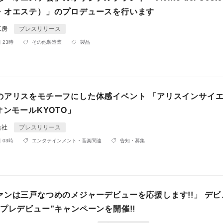
・オエステ）」のプロデュースを行います
工房
プレスリリース
 23時
その他製造業
製品
のアリスをモチーフにした体感イベント 「アリスインサイ
オンモールKYOTO」
会社
プレスリリース
 03時
エンタテインメント・音楽関連
告知・募集
ァンは三戸なつめのメジャーデビューを応援します!!」 デビ
プレデビュー”キャンペーンを開催!!