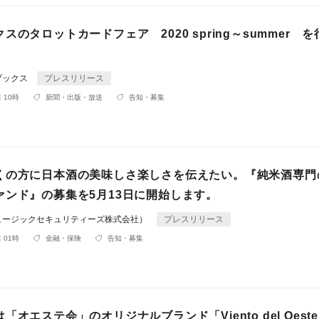
スのタロットカードフェア 2020 spring～summer 
ブックス
プレスリリース
 10時
新聞・出版・放送
告知・募集
くの方に日本酒の美味しさ楽しさを伝えたい。『純米酒専門
ァンド』の募集を5月13日に開始します。
ュージックセキュリティーズ株式会社）
プレスリリース
 01時
金融・保険
告知・募集
「オエステ会」のオリジナルブランド「Viento del Oest