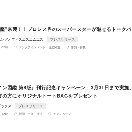
沈艦”来襲！！プロレス界のスーパースターが魅せるトークバ
ニングオフィスエスエムエス
プレスリリース
 02時
エンタテインメント・音楽関連
告知・募集
イン図鑑 第8版』刊行記念キャンペーン、3月31日まで実施
げの方にオリジナルトートBAGをプレゼント
ブックス
プレスリリース
 12時
新聞・出版・放送
キャンペーン