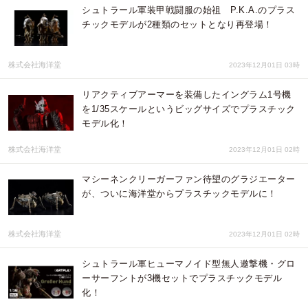
シュトラール軍装甲戦闘服の始祖 P.K.A.のプラス
チックモデルが2種類のセットとなり再登場！
株式会社海洋堂
2023年12月01日 03時
リアクティブアーマーを装備したイングラム1号機
を1/35スケールというビッグサイズでプラスチック
モデル化！
株式会社海洋堂
2023年12月01日 02時
マシーネンクリーガーファン待望のグラジエーター
が、ついに海洋堂からプラスチックモデルに！
株式会社海洋堂
2023年12月01日 02時
シュトラール軍ヒューマノイド型無人邀撃機・グロ
ーサーフントが3機セットでプラスチックモデル
化！