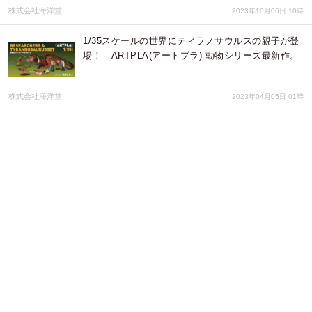
株式会社海洋堂
2023年10月06日 10時
1/35スケールの世界にティラノサウルスの親子が登
場！ ARTPLA(アートプラ) 動物シリーズ最新作。
株式会社海洋堂
2023年04月05日 01時
海洋堂が新作プラスチックモデルを一挙に展示！
「第61回静岡ホビーショー」に出展します。
株式会社海洋堂
2023年04月03日 03時
海洋堂の可動フィギュアブランド「リボルテック」
に関する情報を新年1月4日に公開！
株式会社海洋堂
2023年01月01日 03時
大阪・あべのハルカス美術館で、英国発の『不思議