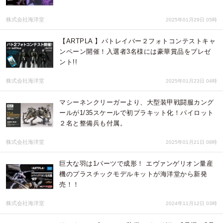
株式会社海洋堂
2025年01月29日 05時
【ARTPLA 】パトレイバー２フォトコンテストキャ
ンペーン開催！入選者3名様には豪華賞品をプレゼ
ント!!
株式会社海洋堂
2025年01月23日 04時
マシーネンクリーガーより、大型装甲戦闘服カング
ールが1/35スケールで初プラキット化！パイロット
２名と整備兵も付属。
株式会社海洋堂
2025年01月21日 08時
巨大な羽は1パーツで成形！ エヴァンゲリオン量産
機のプラスチックモデルキットが海洋堂から新発
売！！
株式会社海洋堂
2024年11月12日 03時