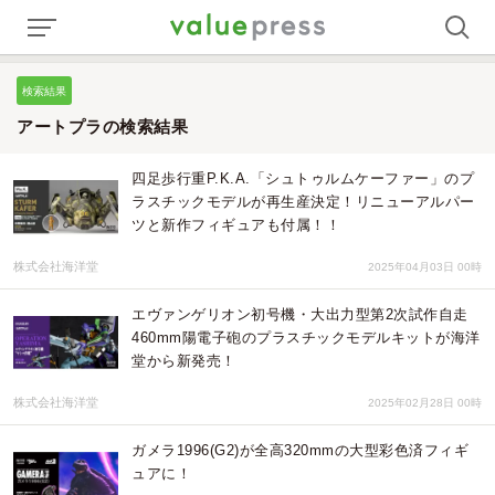
検索結果
アートプラの検索結果
四足歩行重P.K.A.「シュトゥルムケーファー」のプ
ラスチックモデルが再生産決定！リニューアルパー
ツと新作フィギュアも付属！！
株式会社海洋堂
2025年04月03日 00時
エヴァンゲリオン初号機・大出力型第2次試作自走
460mm陽電子砲のプラスチックモデルキットが海洋
堂から新発売！
株式会社海洋堂
2025年02月28日 00時
ガメラ1996(G2)が全高320mmの大型彩色済フィギ
ュアに！