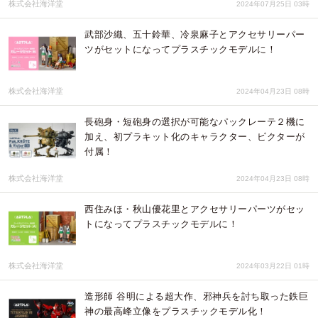
株式会社海洋堂
2024年07月25日 03時
武部沙織、五十鈴華、冷泉麻子とアクセサリーパー
ツがセットになってプラスチックモデルに！
株式会社海洋堂
2024年04月23日 08時
長砲身・短砲身の選択が可能なパックレーテ２機に
加え、初プラキット化のキャラクター、ビクターが
付属！
株式会社海洋堂
2024年04月23日 08時
西住みほ・秋山優花里とアクセサリーパーツがセッ
トになってプラスチックモデルに！
株式会社海洋堂
2024年03月22日 01時
造形師 谷明による超大作、邪神兵を討ち取った鉄巨
神の最高峰立像をプラスチックモデル化！