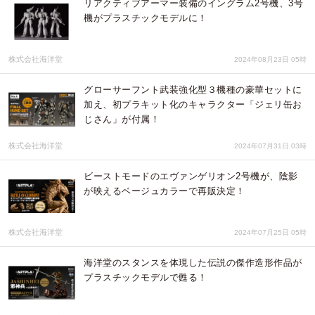
リアクティブアーマー装備のイングラム2号機、3号
機がプラスチックモデルに！
株式会社海洋堂
2024年08月23日 05時
グローサーフント武装強化型３機種の豪華セットに
加え、初プラキット化のキャラクター「ジェリ缶お
じさん」が付属！
株式会社海洋堂
2024年07月31日 03時
ビーストモードのエヴァンゲリオン2号機が、陰影
が映えるベージュカラーで再販決定！
株式会社海洋堂
2024年07月25日 05時
海洋堂のスタンスを体現した伝説の傑作造形作品が
プラスチックモデルで甦る！