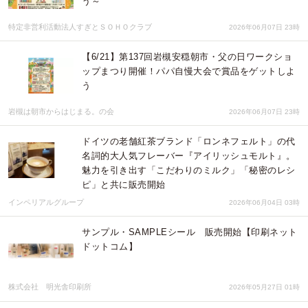
う～
特定非営利活動法人すぎとＳＯＨＯクラブ
2026年06月07日 23時
【6/21】第137回岩槻安穏朝市・父の日ワークショ
ップまつり開催！パパ自慢大会で賞品をゲットしよ
う
岩槻は朝市からはじまる。の会
2026年06月07日 23時
ドイツの老舗紅茶ブランド「ロンネフェルト」の代
名詞的大人気フレーバー『アイリッシュモルト』。
魅力を引き出す「こだわりのミルク」「秘密のレシ
ピ」と共に販売開始
インペリアルグループ
2026年06月04日 03時
サンプル・SAMPLEシール 販売開始【印刷ネット
ドットコム】
株式会社 明光舎印刷所
2026年05月27日 01時