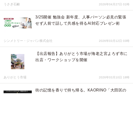
うさぎ石鹸
2026年04月27日 01時
3/25開催 勉強会 新年度、人事パーソン必見の緊張
せず人前で話して共感を得るAI対応プレゼン術
シンメトリー・ジャパン株式会社
2026年03月12日 03時
【出店報告】ありがとう市場が海老之宮よろず市に
出店・ワークショップを開催
ありがとう市場
2026年03月10日 18時
街の記憶を香りで持ち帰る。KAORINO「大田区の
街の香りシリーズ」が東京都大田区のふるさと納税
返礼品に採用
カオリ乃
2026年03月05日 00時
【ベアレン醸造所】今年も世界的クラフトビールブ
ランドとのコラボが実現！