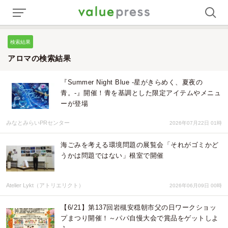
検索結果
アロマの検索結果
『Summer Night Blue -星がきらめく、夏夜の
青。-』開催！青を基調とした限定アイテムやメニュ
ーが登場
みなとみらいPRセンター
2026年07月22日 01時
海ごみを考える環境問題の展覧会「それがゴミかど
うかは問題ではない」根室で開催
Atelier Lykt（アトリエリクト）
2026年06月09日 00時
【6/21】第137回岩槻安穏朝市父の日ワークショッ
プまつり開催！～パパ自慢大会で賞品をゲットしよ