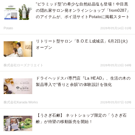
“ピラミッド型”の希少な自然結晶塩も登場！中目黒
の隠れ家サロン発オンラインショップ「from0287」
のアイテムが、ポイ活サイトPotatoに掲載スタート
Potato
2026年05月14日 01時
リトリート型サロン「B.O.E.L成城店」6月2日(火)
オープン
株式会社ローズクリエイト
2026年05月13日 04時
ドライヘッドスパ専門店『La HEAD』、生活の木の
製品導入で“香りと余韻”の体験設計を強化
株式会社Karada Works
2026年05月07日 02時
【うさぎ石鹸】 ネットショップ限定の「うさぎ石
鹸」が待望の移動販売を開始！