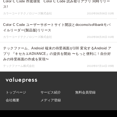
Color C Code 作成環境 Color C Code 読み取りアプリ 同時リリー
ス!
カラーコードテクノロジーズ株式会社
2010年09月08日 01時
Color C Code ユーザーサポートサイト開設とdocomo/softbankモバ
イルリーダー(製品版)リリース
カラーコードテクノロジーズ株式会社
2010年08月26日 01時
テックファーム、Android 端末の待受画面が100 変化するAndroid ア
プリ 『キセカエADVANCE』の提供を開始 〜もっと便利に！自分好
みの待受画面の作成を実現〜
テックファーム株式会社
2010年07月14日 05時
トップページ
サービス紹介
無料会員登録
会社概要
メディア登録