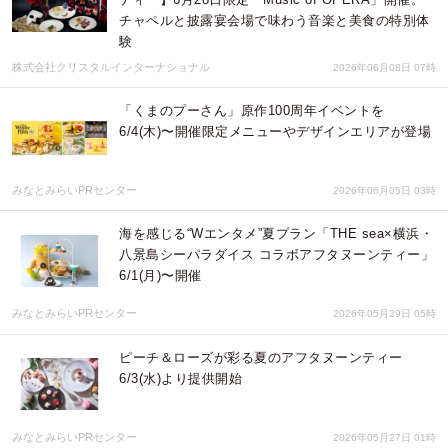
チャペルと披露宴会場で味わう音楽と美食の特別体
験
株式会社クリスタルインターナショナル
2026年06月08日 07時
「くまのプーさん」原作100周年イベントを
6/4(木)〜開催限定メニューやデザインエリアが登場
みなとみらいPRセンター
2026年06月05日 03時
海を感じる“Wエンタメ”夏プラン「THE sea×横浜・
八景島シーパラダイス コラボアフタヌーンティー」
6/1(月)〜開催
みなとみらいPRセンター
2026年05月29日 05時
ピーチ＆ローズが彩る夏のアフタヌーンティー
6/3(水)より提供開始
みなとみらいPRセンター
2026年05月27日 01時