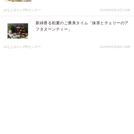
みなとみらいPRセンター
2026年05月12日 01時
新緑⾹る初夏のご褒美タイム「抹茶とチェリーのア
フタヌーンティー」
みなとみらいPRセンター
2026年05月08日 04時
初夏の祝祭フェア『Mariée Floral Sweets
Collection』花嫁モチーフの華やかなスイーツが登
場
みなとみらいPRセンター
2026年05月01日 01時
地上264mの絶景とともに、抹茶とほうじ茶が織り
なす奥深い香りと余韻を楽しむ 贅沢和スイーツア
フタヌーンティーがデザートレストラン
「OPERA」に期間限定で登場
株式会社クリスタルインターナショナル
2026年04月29日 01時