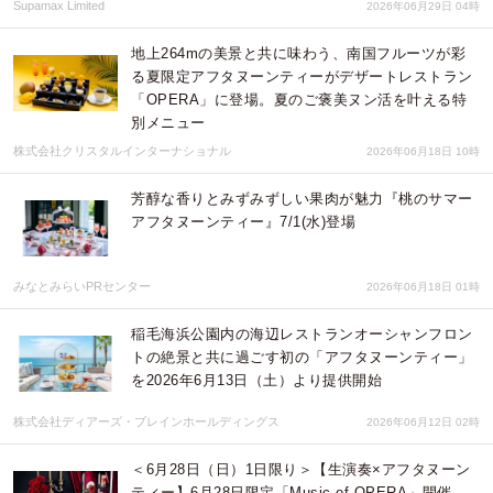
Supamax Limited
2026年06月29日 04時
地上264mの美景と共に味わう、南国フルーツが彩
る夏限定アフタヌーンティーがデザートレストラン
「OPERA」に登場。夏のご褒美ヌン活を叶える特
別メニュー
株式会社クリスタルインターナショナル
2026年06月18日 10時
芳醇な香りとみずみずしい果肉が魅力『桃のサマー
アフタヌーンティー』7/1(水)登場
みなとみらいPRセンター
2026年06月18日 01時
稲毛海浜公園内の海辺レストランオーシャンフロン
トの絶景と共に過ごす初の「アフタヌーンティー」
を2026年6月13日（土）より提供開始
株式会社ディアーズ・ブレインホールディングス
2026年06月12日 02時
＜6月28日（日）1日限り＞【生演奏×アフタヌーン
ティー】6月28日限定「Music of OPERA」開催。