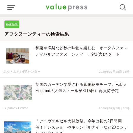
検索結果
アフタヌーンティーの検索結果
和栗や洋梨など秋の味覚を楽しむ「オータムフェス
ティバルアフタヌーンティー」9/1(火)スタート
みなとみらいPRセンター
2026年07月28日 05時
英国のガーデンで愛される紫陽花モチーフ。Fable
Englandの人気ストールが8月5日に再入荷予定
Supamax Limited
2026年07月28日 00時
「アニヴェルセル大開放祭」今年は初の2日間開
催！ドレスショーやキャンドルナイトなど20コンテ