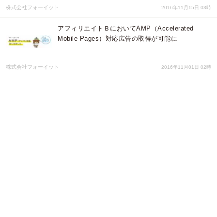
株式会社フォーイット
2016年11月15日 03時
アフィリエイトＢにおいてAMP（Accelerated
Mobile Pages）対応広告の取得が可能に
株式会社フォーイット
2016年11月01日 02時
アフィリエイトＢにおけるパートナー報酬の一部を
寄付できる「アフィＢチャリティ」本年7月1日より
リニューアル～アフィリエイトを通じて、社会貢献
活動が可能に～
株式会社フォーイット
2016年07月01日 04時
利用者満足度調査で「とても満足」の割合が1番高
いＡＳＰに2年連続で「アフィリエイトＢ」が選ば
れました
株式会社フォーイット
2016年05月12日 04時
アフィリエイターが選ぶ「満足度１位のＡＳＰ」回