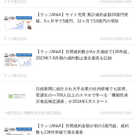
アタラ株式会社
2024年01月09日 02時
【ラッコM&A】サイト売買 累計成約金額20億円突
破。5ヶ月半で5億円、12ヶ月で10億円の増加
ラッコ株式会社
2023年12月08日 01時
【ラッコM&A】月間成約数が4か月連続で120件超。
2023年7-9月期の成約数は過去最高を記録
ラッコ株式会社
2023年10月16日 01時
日経新聞に紹介され大手企業の社内研修でも採用、
受講生のべ700人以上のスマホで学べる「機能性表
示食品検定講座」が2024年1月スタート
一般社団法人 機能性表示食品検定協会
2023年10月04日 03時
【ラッコM&A】月間成約金額が初の1億円超。成約
数も138件突破で過去最多