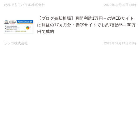
だれでもモバイル株式会社
2023年03月09日 00時
【ブログ売却相場】月間利益1万円～のWEBサイト
は利益の17ヵ月分・赤字サイトでも約7割が5～30万
円で成約
ラッコ株式会社
2023年02月17日 01時
【ラッコM&A】ASPサービスのJANet、Smart-Cと
連携開始。サイト売買で購入したWEBサイトの成長
を促進
ラッコ株式会社
2023年02月06日 01時
【ラッコM&A】サイト売買で購入したWEBサイト
の広告最適化・成長を促進するためアイモバイル・
メディアソリューション事業とのサービス間連携を
開始
ラッコ株式会社
2023年02月02日 01時
【ラッコM&A】AnyManagerを運営するフォーエム