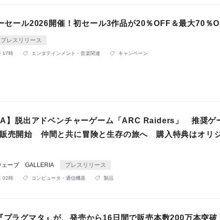
マーセール2026開催！初セール3作品が20％OFF＆最大70％O
プレスリリース
 17時
エンタテインメント・音楽関連
キャンペーン
RIA】脱出アドベンチャーゲーム「ARC Raiders」 推奨
 販売開始 仲間と共に冒険と生存の旅へ 購入特典はオリ
ーブ GALLERIA
プレスリリース
 02時
コンピュータ・通信機器
製品
『プラグマタ』が、発売から16日間で販売本数200万本突破