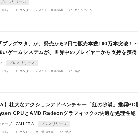
プレスリリース
 15時
エンタテインメント・音楽関連
キャンペーン
『プラグマタ』が、発売から2日で販売本数100万本突破！～
強いゲームシステムが、世界中のプレイヤーから支持を獲得
ン
プレスリリース
 07時
エンタテインメント・音楽関連
製品
RIA】壮大なアクションアドベンチャー「紅の砂漠」推奨PC
Ryzen CPUとAMD Radeonグラフィックの快適な処理性能
ーブ GALLERIA
プレスリリース
 05時
コンピュータ・通信機器
製品