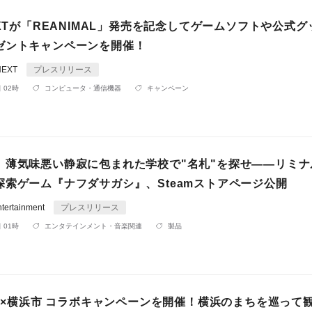
EXTが「REANIMAL」発売を記念してゲームソフトや公式
ゼントキャンペーンを開催！
NEXT
プレスリリース
 02時
コンピュータ・通信機器
キャンペーン
】薄気味悪い静寂に包まれた学校で"名札"を探せ――リミナ
探索ゲーム『ナフダサガシ』、Steamストアページ公開
ertainment
プレスリリース
 01時
エンタテインメント・音楽関連
製品
P』×横浜市 コラボキャンペーンを開催！横浜のまちを巡って