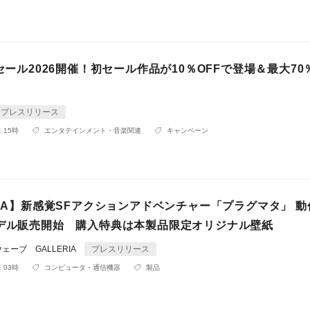
ーセール2026開催！初セール作品が10％OFFで登場＆最大70
プレスリリース
 15時
エンタテインメント・音楽関連
キャンペーン
RIA】新感覚SFアクションアドベンチャー「プラグマタ」 
モデル販売開始 購入特典は本製品限定オリジナル壁紙
ーブ GALLERIA
プレスリリース
 03時
コンピュータ・通信機器
製品