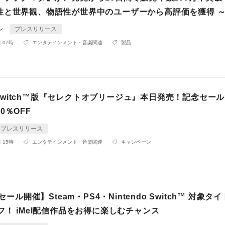
性と世界観、物語性が世界中のユーザーから高評価を獲得 
ン
プレスリリース
 07時
エンタテインメント・音楽関連
製品
do Switch™版『セレクトオブリージュ』本日発売！記念セー
0％OFF
プレスリリース
 15時
エンタテインメント・音楽関連
キャンペーン
Wセール開催】Steam・PS4・Nintendo Switch™ 対象タ
フ！ iMel配信作品をお得に楽しむチャンス