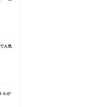
～
ルで人気
イトルが