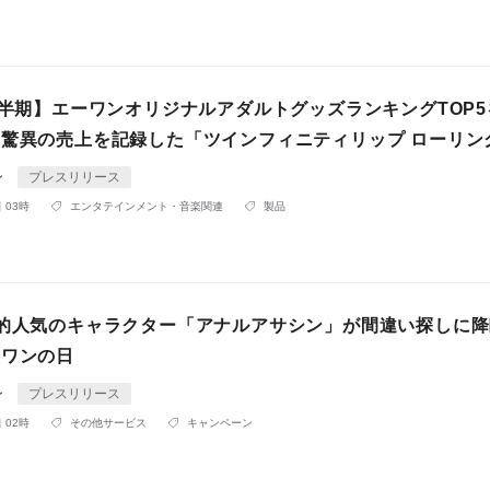
下半期】エーワンオリジナルアダルトグッズランキングTOP5
は驚異の売上を記録した「ツインフィニティリップ ローリン
ン
プレスリリース
 03時
エンタテインメント・音楽関連
製品
説的人気のキャラクター「アナルアサシン」が間違い探しに
ーワンの日
ン
プレスリリース
 02時
その他サービス
キャンペーン