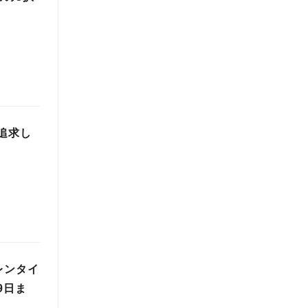
を追求し
レンタイ
9日ま