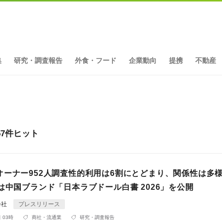
集
研究・調査報告
外食・フード
企業動向
提携
不動産
7件ヒット
オーナー952人調査性的利用は6割にとどまり、関係性は多
は中国ブランド「日本ラブドール白書 2026」を公開
会社
プレスリリース
 03時
商社・流通業
研究・調査報告