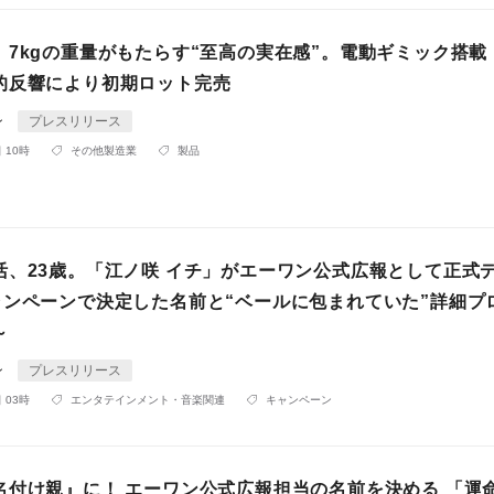
】7kgの重量がもたらす“至高の実在感”。電動ギミック搭載
的反響により初期ロット完売
ン
プレスリリース
 10時
その他製造業
製品
活、23歳。「江ノ咲 イチ」がエーワン公式広報として正式
ャンペーンで決定した名前と“ベールに包まれていた”詳細プ
～
ン
プレスリリース
 03時
エンタテインメント・音楽関連
キャンペーン
名付け親』に！ エーワン公式広報担当の名前を決める 「運