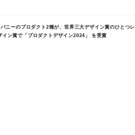
カンパニーのプロダクト2種が、世界三大デザイン賞のひとつ
イン賞で「プロダクトデザイン2024」 を受賞
A
プレスリリース
 04時
その他製造業
その他
N ROUGE×TENGA】TENGAと新進気鋭の“キムチの素ブラ
！TENGA STOREとTENGA LANDで限定販売
A
プレスリリース
 07時
その他製造業
製品