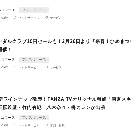
ルコマース
プレスリリース
 02時
ネットサービス
サービス
ンダルクラブ10円セールも！2月26日より『来春！ひめまつ
開催！
ルコマース
プレスリリース
 09時
ネットサービス
サービス
新ラインナップ発表！FANZA TVオリジナル番組「東京ス
石原希望・竹内有紀・八木奈々・楪カレンが出演！
ルコマース
プレスリリース
 09時
ネットサービス
告知・募集