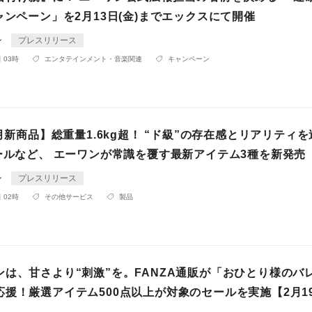
ャンペーン」を2月13日(金)までエックスにて開催
ン
プレスリリース
 03時
エンタテインメント・音楽関連
キャンペーン
2月新商品】総重量1.6kg超！ “ド級”の存在感とリアリティ
ホールなど、 エーワンが常識を覆す最新アイテム3種を新発売
ン
プレスリリース
 02時
その他サービス
製品
ンは、甘さより“刺激”を。FANZA通販が「おひとり様のバ
応援！厳選アイテム500点以上が対象のセールを実施【2月1