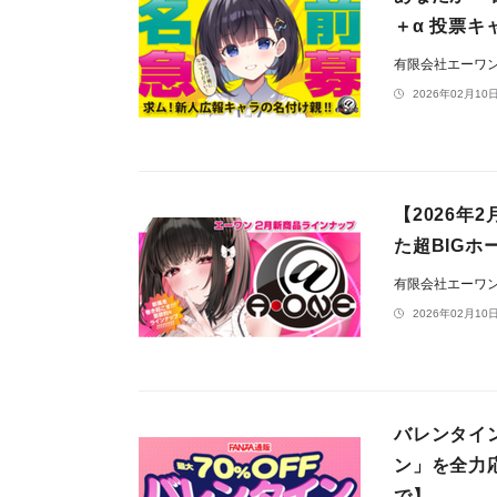
＋α 投票キ
有限会社エーワ
2026年02月10日
【2026年
た超BIG
有限会社エーワ
2026年02月10日
バレンタイ
ン」を全力
で】