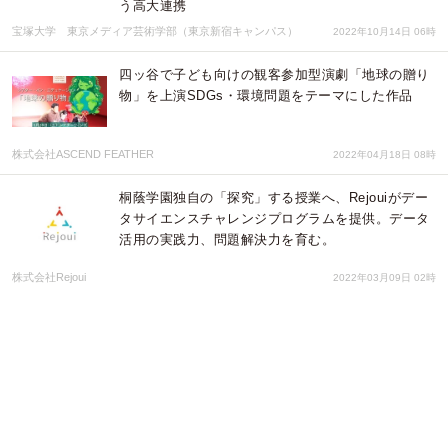
う高大連携
宝塚大学 東京メディア芸術学部（東京新宿キャンパス）
2022年10月14日 06時
四ッ谷で子ども向けの観客参加型演劇「地球の贈り
物」を上演SDGs・環境問題をテーマにした作品
株式会社ASCEND FEATHER
2022年04月18日 08時
桐蔭学園独自の「探究」する授業へ、Rejouiがデー
タサイエンスチャレンジプログラムを提供。データ
活用の実践力、問題解決力を育む。
株式会社Rejoui
2022年03月09日 02時
総合型選抜（AO入試・推薦入試）・小論文の個別指
導塾 洋々、 新高1生向け「総合型選抜定期H1」講座
新設
株式会社洋々
2022年03月01日 01時
総合型選抜（AO入試・推薦入試）・小論文の個別指