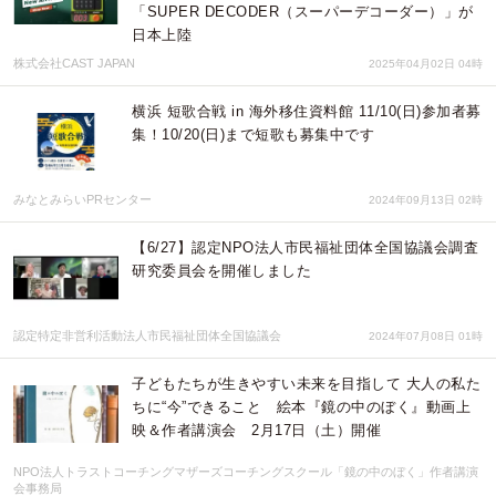
「SUPER DECODER（スーパーデコーダー）」が
日本上陸
株式会社CAST JAPAN
2025年04月02日 04時
横浜 短歌合戦 in 海外移住資料館 11/10(日)参加者募
集！10/20(日)まで短歌も募集中です
みなとみらいPRセンター
2024年09月13日 02時
【6/27】認定NPO法人市民福祉団体全国協議会調査
研究委員会を開催しました
認定特定非営利活動法人市民福祉団体全国協議会
2024年07月08日 01時
子どもたちが生きやすい未来を目指して 大人の私た
ちに“今”できること 絵本『鏡の中のぼく』動画上
映＆作者講演会 2月17日（土）開催
NPO法人トラストコーチングマザーズコーチングスクール「鏡の中のぼく」作者講演
会事務局