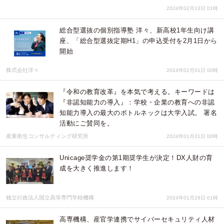
2024年02月13日 01時
総合型選抜の個別指導塾 洋々、新高校1年生向け講
座、「総合型選抜定期H1」の申込受付を2月1日から
開始
株式会社洋々
2024年02月01日 00時
『令和の教育改革』を本気で考える。キーワードは
『非認知能力の導入』：学校・企業の教育への非認
知能力導入の最大のボトルネックは大学入試。 署名
活動にご賛同を。
産業衛生コンサルティング研究所
2024年01月31日 00時
Unicage奨学金の第1期奨学生が決定！DX人財の育
成を大きく推進します！
独立行政法人国立高等専門学校機構
2024年01月29日 01時
高専機構、産官学連携でサイバーセキュリティ人材