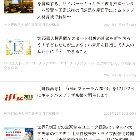
を育成する、サイバーセキュリティ教育推進センタ
ーを設置〜国家規模のIT課題を産官学によるトップ
人材育成で解決〜
独立行政法人国立高等専門学校機構
2023年12月15日 08時
第75回人権週間がスタート孤独の連鎖を断ち切ろ
う！子どもたちが生きやすい未来を目指して大人の
私たちに「今」できること
NPO法人トラストコーチングマザーズコーチングスクール「鏡の中のぼく」作者講演
会事務局
2023年12月01日 01時
【舞鶴高専】 「iMecフォーラム2023」を12月22日
にキャンパスプラザ京都で開催します
独立行政法人国立高等専門学校機構
2023年11月29日 06時
世界7カ国での全寮制＆ユニーク授業のミネルバ大
学先輩の生の声！【渋谷校来校・ライブ配信同時開