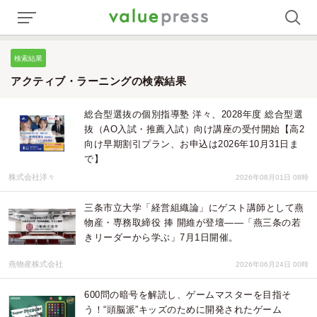
検索結果
アクティブ・ラーニングの検索結果
総合型選抜の個別指導塾 洋々、2028年度 総合型選
抜（AO入試・推薦入試）向け講座の受付開始【高2
向け早期割引プラン、お申込は2026年10月31日ま
で】
株式会社洋々
2026年08月01日 08時
三条市立大学「経営組織論」にゲスト講師として燕
物産・専務取締役 捧 開維が登壇——「燕三条の若
きリーダーから学ぶ」7月1日開催。
燕物産株式会社
2026年06月24日 00時
600問の暗号を解読し、ゲームマスターを目指そ
う！“頭脳派”キッズのために開発されたゲーム