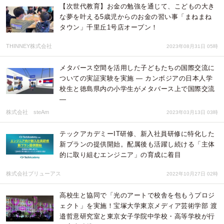
【次世代教育】お金の勉強を通じて、こどもの大き
な夢を叶える5歳児からのお金の習い事「まねまね
タウン」千里丘1号店オープン！
THINNEY株式会社
2023年08月31日 05時
メタバース空間を活用した子どもたちの国際交流に
ついての実証実験を実施 ― カンボジアの日本人学
校生と徳島県内の小学生がメタバース上で国際交流
―
株式会社 steAm
2023年03月13日 03時
テックアカデミーIT研修、新入社員研修に特化した
新プランの提供開始。配属後も活躍し続ける「主体
的に取り組むエンジニア」の育成に着目
株式会社ブリューアス
2022年10月27日 02時
高校生と協同で「光のアートで校舎を包もうプロジ
ェクト」を実施！宝塚大学東京メディア芸術学部 渡
邉哲意研究室と東京女子学院中学校・高等学校が行