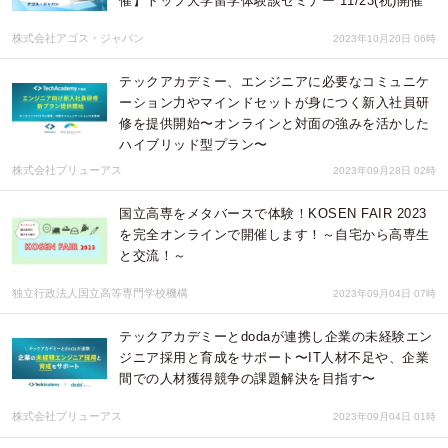
催】トップ大学留学体験談セミナー 11/23(祝)開催
株式会社アゴス・ジャパン
2023年10月20日 06時
テックアカデミー、エンジニアに必要なコミュニケ
ーション力やマインドセットが身につく新入社員研
修を提供開始〜オンラインと対面の強みを活かした
ハイブリッド型プラン〜
株式会社ブリューアス
2023年09月28日 02時
国立高専をメタバースで体験！KOSEN FAIR 2023
を完全オンラインで開催します！～自宅から高専生
と交流！～
独立行政法人国立高等専門学校機構
2023年09月04日 07時
テックアカデミーとdodaが連携し企業の未経験エン
ジニア採用と育成をサポート〜IT人材不足や、企業
間での人材獲得競争の課題解決を目指す〜
株式会社ブリューアス
2023年09月04日 01時